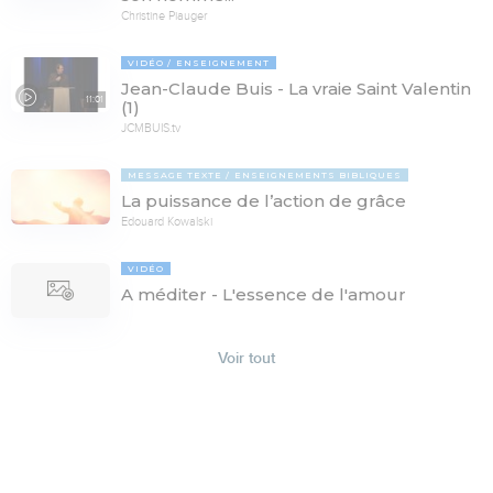
Christine Piauger
VIDÉO
ENSEIGNEMENT
Jean-Claude Buis - La vraie Saint Valentin
11:01
(1)
JCMBUIS.tv
MESSAGE TEXTE
ENSEIGNEMENTS BIBLIQUES
La puissance de l’action de grâce
Edouard Kowalski
VIDÉO
A méditer - L'essence de l'amour
Voir tout