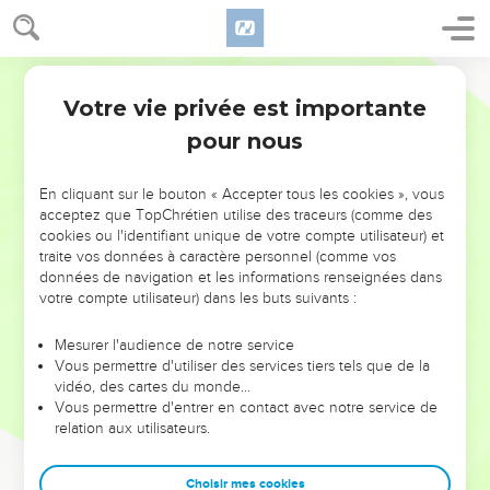
Votre vie privée est importante
pour nous
NE MANQUEZ PAS L’ÉVÉNEMENT
En cliquant sur le bouton « Accepter tous les cookies », vous
DE L’ANNÉE !
acceptez que TopChrétien utilise des traceurs (comme des
cookies ou l'identifiant unique de votre compte utilisateur) et
ET SI LEURS ERREURS POUVAIENT VOUS ÉVITER LES
traite vos données à caractère personnel (comme vos
VOTRES ?
données de navigation et les informations renseignées dans
votre compte utilisateur) dans les buts suivants :
On admire souvent les leaders pour leurs réussites, leur impact,
leur foi ou leur vision. Mais on voit moins les doutes, les erreurs
Mesurer l'audience de notre service
Vous permettre d'utiliser des services tiers tels que de la
et les saisons difficiles qu'ils ont traversés, alors même que ce
vidéo, des cartes du monde…
sont elles qui les ont façonnés.
Vous permettre d'entrer en contact avec notre service de
relation aux utilisateurs.
Dans cette conférence, leaders, entrepreneurs, et responsables
reviennent sur les erreurs marquantes de leur parcours et les
clés pour avancer avec plus de sagesse afin que leurs erreurs
Choisir mes cookies