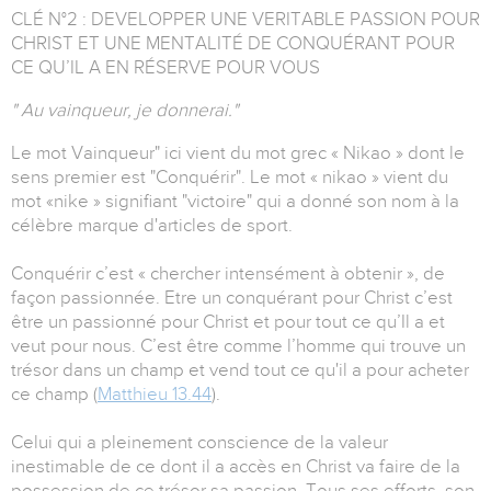
CLÉ N°2 : DEVELOPPER UNE VERITABLE PASSION POUR
CHRIST ET UNE MENTALITÉ DE CONQUÉRANT POUR
CE QU’IL A EN RÉSERVE POUR VOUS
" Au vainqueur, je donnerai."
Le mot Vainqueur" ici vient du mot grec « Nikao » dont le
sens premier est "Conquérir". Le mot « nikao » vient du
mot «nike » signifiant "victoire" qui a donné son nom à la
célèbre marque d'articles de sport.
Conquérir c’est « chercher intensément à obtenir », de
façon passionnée. Etre un conquérant pour Christ c’est
être un passionné pour Christ et pour tout ce qu’Il a et
veut pour nous. C’est être comme l’homme qui trouve un
trésor dans un champ et vend tout ce qu'il a pour acheter
ce champ (
Matthieu 13.44
).
Celui qui a pleinement conscience de la valeur
inestimable de ce dont il a accès en Christ va faire de la
possession de ce trésor sa passion. Tous ses efforts, son