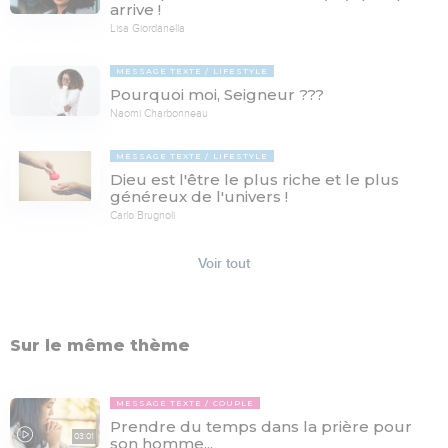
arrive !
Lisa Giordanella
MESSAGE TEXTE
LIFESTYLE
Pourquoi moi, Seigneur ???
Naomi Charbonneau
MESSAGE TEXTE
LIFESTYLE
Dieu est l'être le plus riche et le plus
généreux de l'univers !
Carlo Brugnoli
Voir tout
Sur le même thème
MESSAGE TEXTE
COUPLE
Prendre du temps dans la prière pour
03:01
son homme...