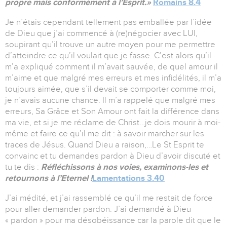
propre mais conformément à l’Esprit.»
Romains 8.4
Je n’étais cependant tellement pas emballée par l’idée
de Dieu que j’ai commencé à (re)négocier avec LUI,
soupirant qu’il trouve un autre moyen pour me permettre
d’atteindre ce qu’il voulait que je fasse. C’est alors qu’il
m’a expliqué comment il m’avait sauvée, de quel amour il
m’aime et que malgré mes erreurs et mes infidélités, il m’a
toujours aimée, que s’il devait se comporter comme moi,
je n’avais aucune chance. Il m’a rappelé que malgré mes
erreurs, Sa Grâce et Son Amour ont fait la différence dans
ma vie, et si je me réclame de Christ…je dois mourir à moi-
même et faire ce qu’il me dit : à savoir marcher sur les
traces de Jésus. Quand Dieu a raison,…Le St Esprit te
convainc et tu demandes pardon à Dieu d’avoir discuté et
tu te dis :
Réfléchissons à nos voies, examinons-les et
retournons à l’Eternel !
Lamentations 3.40
J’ai médité, et j’ai rassemblé ce qu’il me restait de force
pour aller demander pardon. J’ai demandé à Dieu
« pardon » pour ma désobéissance car la parole dit que le