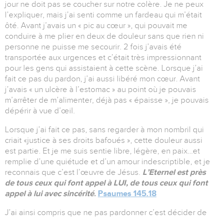
jour ne doit pas se coucher sur notre colère. Je ne peux
l’expliquer, mais j’ai senti comme un fardeau qui m’était
ôté. Avant j’avais un « pic au cœur », qui pouvait me
conduire à me plier en deux de douleur sans que rien ni
personne ne puisse me secourir. 2 fois j’avais été
transportée aux urgences et c’était très impressionnant
pour les gens qui assistaient à cette scène. Lorsque j’ai
fait ce pas du pardon, j’ai aussi libéré mon cœur. Avant
j’avais « un ulcère à l’estomac » au point où je pouvais
m’arrêter de m’alimenter, déjà pas « épaisse », je pouvais
dépérir à vue d’œil.
Lorsque j’ai fait ce pas, sans regarder à mon nombril qui
criait «justice à ses droits bafoués », cette douleur aussi
est partie. Et je me suis sentie libre, légère, en paix…et
remplie d’une quiétude et d’un amour indescriptible, et je
reconnais que c’est l’œuvre de Jésus.
L’Eternel est près
de tous ceux qui font appel à LUI, de tous ceux qui font
appel à lui avec sincérité
.
Psaumes 145.18
J’ai ainsi compris que ne pas pardonner c’est décider de