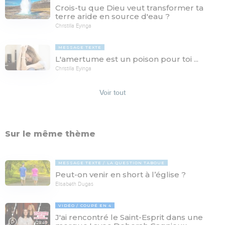
Crois-tu que Dieu veut transformer ta
terre aride en source d'eau ?
Christilla Eyinga
MESSAGE TEXTE
L'amertume est un poison pour toi ...
Christilla Eyinga
Voir tout
Sur le même thème
MESSAGE TEXTE
LA QUESTION TABOUE
Peut-on venir en short à l’église ?
Elisabeth Dugas
VIDÉO
COUPÉ EN 4
J'ai rencontré le Saint-Esprit dans une
29:46