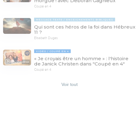
morgue ! avec Deborah Gagnieux
Coupé en 4
MESSAGE TEXTE
ENSEIGNEMENTS BIBLIQUES
Qui sont ces héros de la foi dans Hébreux
11 ?
Elisabeth Dugas
VIDÉO
COUPÉ EN 4
« Je croyais être un homme » : l'histoire
49:44
de Janick Christen dans "Coupé en 4"
Coupé en 4
Voir tout