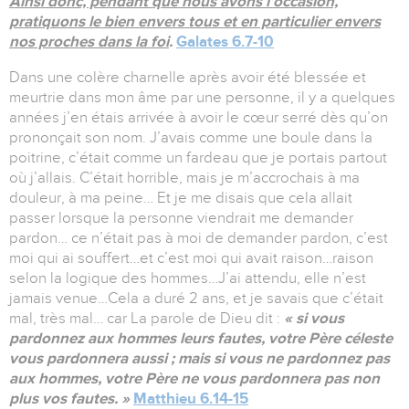
Ainsi donc, pendant que nous avons l’occasion,
pratiquons le bien envers tous et en particulier envers
nos proches dans la foi
.
Galates 6.7-10
Dans une colère charnelle après avoir été blessée et
meurtrie dans mon âme par une personne, il y a quelques
années j’en étais arrivée à avoir le cœur serré dès qu’on
prononçait son nom. J’avais comme une boule dans la
poitrine, c’était comme un fardeau que je portais partout
où j’allais. C’était horrible, mais je m’accrochais à ma
douleur, à ma peine… Et je me disais que cela allait
passer lorsque la personne viendrait me demander
pardon… ce n’était pas à moi de demander pardon, c’est
moi qui ai souffert…et c’est moi qui avait raison…raison
selon la logique des hommes…J’ai attendu, elle n’est
jamais venue…Cela a duré 2 ans, et je savais que c’était
mal, très mal… car La parole de Dieu dit :
« si vous
pardonnez aux hommes leurs fautes, votre Père céleste
vous pardonnera aussi ; mais si vous ne pardonnez pas
aux hommes, votre Père ne vous pardonnera pas non
plus vos fautes. »
Matthieu 6.14-15