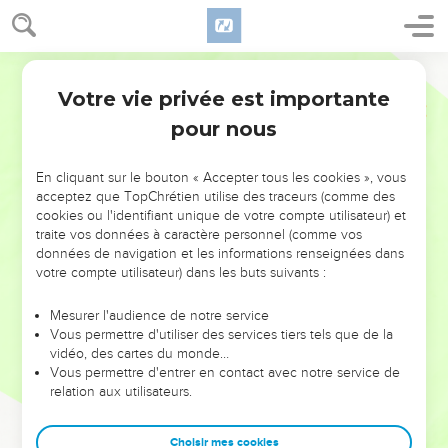
Votre vie privée est importante
pour nous
NE MANQUEZ PAS L’ÉVÉNEMENT
En cliquant sur le bouton « Accepter tous les cookies », vous
DE L’ANNÉE !
acceptez que TopChrétien utilise des traceurs (comme des
cookies ou l'identifiant unique de votre compte utilisateur) et
ET SI LEURS ERREURS POUVAIENT VOUS ÉVITER LES
traite vos données à caractère personnel (comme vos
VOTRES ?
données de navigation et les informations renseignées dans
votre compte utilisateur) dans les buts suivants :
On admire souvent les leaders pour leurs réussites, leur impact,
leur foi ou leur vision. Mais on voit moins les doutes, les erreurs
Mesurer l'audience de notre service
Vous permettre d'utiliser des services tiers tels que de la
et les saisons difficiles qu'ils ont traversés, alors même que ce
vidéo, des cartes du monde…
sont elles qui les ont façonnés.
Vous permettre d'entrer en contact avec notre service de
relation aux utilisateurs.
Dans cette conférence, leaders, entrepreneurs, et responsables
reviennent sur les erreurs marquantes de leur parcours et les
clés pour avancer avec plus de sagesse afin que leurs erreurs
Choisir mes cookies