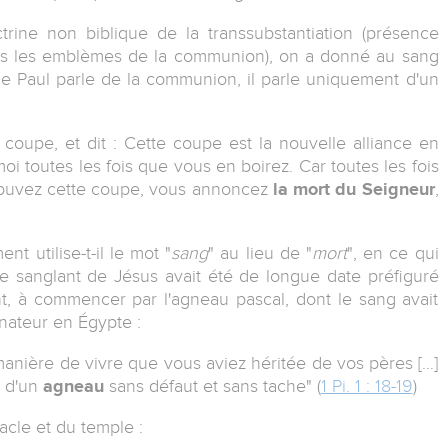
trine non biblique de la transsubstantiation (présence
ans les emblèmes de la communion), on a donné au sang
que Paul parle de la communion, il parle uniquement d'un
 coupe, et dit : Cette coupe est la nouvelle alliance en
oi toutes les fois que vous en boirez. Car toutes les fois
buvez cette coupe, vous annoncez
la mort du Seigneur
,
t utilise-t-il le mot "
sang
" au lieu de "
mort
", en ce qui
e sanglant de Jésus avait été de longue date préfiguré
nt, à commencer par l'agneau pascal, dont le sang avait
inateur en Égypte :
manière de vivre que vous aviez héritée de vos pères […]
 d'un
agneau
sans défaut et sans tache" (
1 Pi. 1 : 18-19
)
acle et du temple :