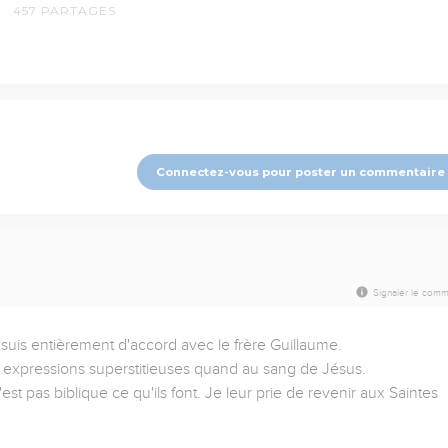
457
PARTAGES
Connectez-vous pour poster un commentaire
Signaler le comm
suis entièrement d'accord avec le frère Guillaume.

expressions superstitieuses quand au sang de Jésus.

 n'est pas biblique ce qu'ils font. Je leur prie de revenir aux Saintes 