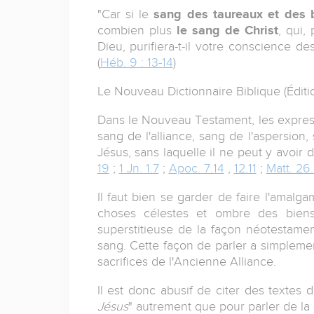
"Car si le
sang des taureaux et des 
combien plus
le sang de Christ
, qui,
Dieu, purifiera-t-il votre conscience d
(
Héb. 9 : 13-14
)
Le Nouveau Dictionnaire Biblique (Éditi
Dans le Nouveau Testament, les express
sang de l'alliance, sang de l'aspersion
Jésus, sans laquelle il ne peut y avoir d
19
;
1 Jn. 1.7
;
Apoc. 7.14
,
12.11
;
Matt. 26
Il faut bien se garder de faire l'amal
choses célestes et ombre des bie
superstitieuse de la façon néotestame
sang. Cette façon de parler a simpleme
sacrifices de l'Ancienne Alliance.
Il est donc abusif de citer des textes de 
Jésus
" autrement que pour parler de la 