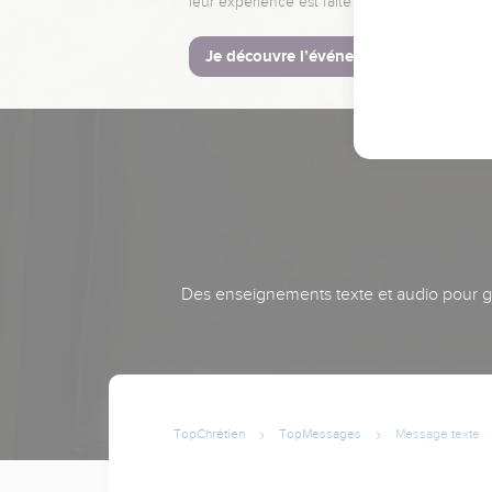
leur expérience est faite pour vous.
Je découvre l’événement
Des enseignements texte et audio pour gra
TopChrétien
TopMessages
Message texte