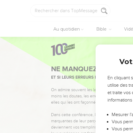
Au quotidien
Bible
Vid
Vot
NE MANQUEZ PAS L’ÉVÉ
ET SI LEURS ERREURS POUVAIENT VOUS 
En cliquant 
utilise des 
On admire souvent les leaders pour leurs réussi
et traite vo
moins les doutes, les erreurs et les saisons di
informations
elles qui les ont façonnés.
Mesurer l'
Dans cette conférence, leaders, entrepreneur
marquantes de leur parcours et les clés pour
Vous perme
deviennent vos tremplins. Que vous guidiez 
Vous perme