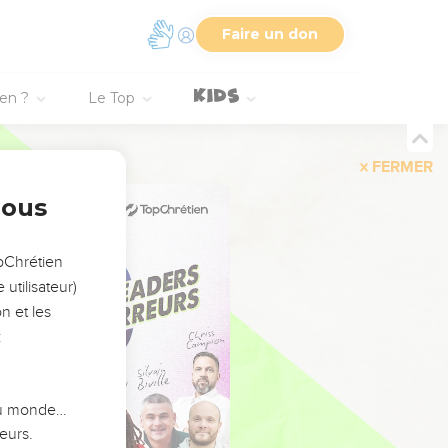
Faire un don
ien ?
Le Top
FERMER
nous
opChrétien
utilisateur)
n et les
:
 du monde…
eurs.