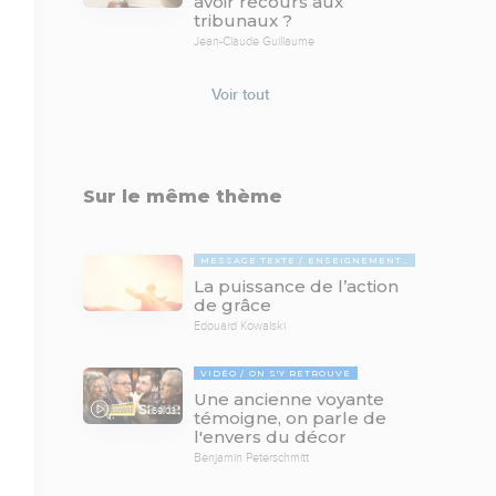
avoir recours aux
tribunaux ?
Jean-Claude Guillaume
Voir tout
Sur le même thème
MESSAGE TEXTE
ENSEIGNEMENTS BIBLIQUES
La puissance de l’action
de grâce
Edouard Kowalski
VIDÉO
ON S'Y RETROUVE
Une ancienne voyante
69:03
témoigne, on parle de
l'envers du décor
Benjamin Peterschmitt