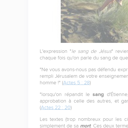
L'expression "
le sang de Jésus
" revi
chaque fois qu'on parle du sang de quel
"Ne vous avons-nous pas défendu expre
rempli Jérusalem de votre enseignement
homme !" (
Actes 5 : 28
)
"lorsqu'on répandit le
sang
d'Étienne
approbation à celle des autres, et g
(
Actes 22 : 20
)
Les textes (trop nombreux pour les ci
simplement de sa
mort
. Ces deux terme