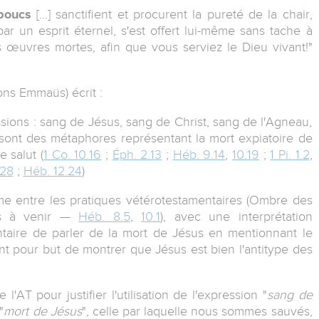
boucs
[…] sanctifient et procurent la pureté de la chair,
 par un esprit éternel, s'est offert lui-même sans tache à
es œuvres mortes, afin que vous serviez le Dieu vivant!"
ons Emmaüs) écrit :
ions : sang de Jésus, sang de Christ, sang de l'Agneau,
, sont des métaphores représentant la mort expiatoire de
e salut (
1 Co. 10.16
;
Éph. 2.13
;
Héb. 9.14
,
10.19
;
1 Pi. 1.2
,
.28
;
Héb. 12.24
)
game entre les pratiques vétérotestamentaires (Ombre des
ns à venir —
Héb. 8.5
,
10.1
), avec une interprétation
ntaire de parler de la mort de Jésus en mentionnant le
nt pour but de montrer que Jésus est bien l'antitype des
l'AT pour justifier l'utilisation de l'expression "
sang de
"
mort de Jésus
", celle par laquelle nous sommes sauvés,