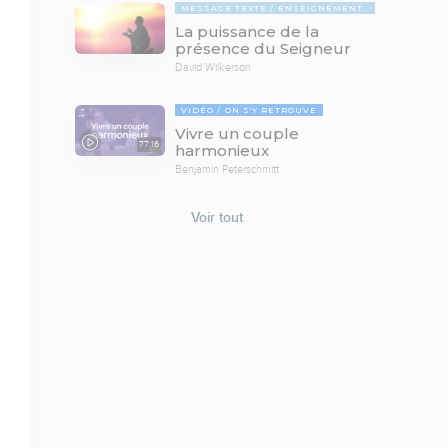
MESSAGE TEXTE
ENSEIGNEMENTS BIBLIQUES
La puissance de la
présence du Seigneur
David Wilkerson
VIDÉO
ON S'Y RETROUVE
Vivre un couple
77:16
harmonieux
Benjamin Peterschmitt
Voir tout