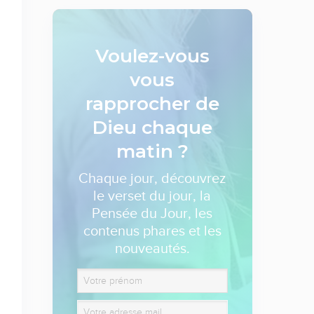
Voulez-vous
vous
rapprocher de
Dieu
chaque
matin ?
Chaque jour, découvrez
le verset du jour, la
Pensée du Jour, les
contenus phares et les
nouveautés.