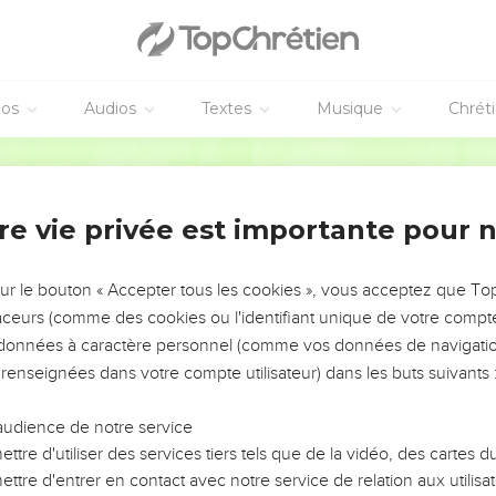
éos
Audios
Textes
Musique
Chrét
re vie privée est importante pour 
NEMENT DE L’ANNÉE !
ÉVITER LES VOTRES ?
sur le bouton « Accepter tous les cookies », vous acceptez que T
traceurs (comme des cookies ou l'identifiant unique de votre compte 
tes, leur impact, leur foi ou leur vision. Mais on voit
s données à caractère personnel (comme vos données de navigatio
fficiles qu'ils ont traversés, alors même que ce sont
 renseignées dans votre compte utilisateur) dans les buts suivants 
audience de notre service
s, et responsables reviennent sur les erreurs
 avancer avec plus de sagesse afin que leurs erreurs
ttre d'utiliser des services tiers tels que de la vidéo, des cartes
un ministère, une équipe, un groupe ou une famille,
ttre d'entrer en contact avec notre service de relation aux utilisat