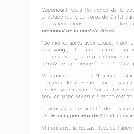
Cependant, sous l'influence de la doc
physique réelle du corps du Christ d
une valeur intrinsèque. Pourtant, lors
mémorial de la mort de Jésus
:
"De même, après avoir soupé, il prit la
mon
sang
; faites ceci en mémoire de m
que vous mangez ce pain et que vous 
jusqu'à ce qu'il vienne." (
1 Co. 11 : 25-26
)
Mais pourquoi alors le Nouveau Testamen
concerne Jésus ? Parce que le sacrific
par les sacrifices de l'Ancien Testame
servi de signe salutaire à l'ange exterm
"… vous avez été rachetés de la vaine 
par
le sang précieux de Christ
, comme
Vinrent ensuite les sacrifices du Tabern