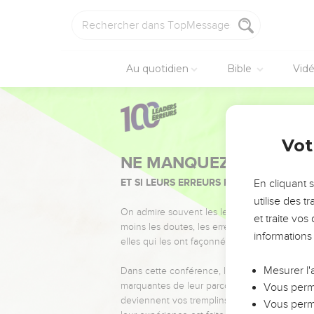
Au quotidien
Bible
Vid
Vot
NE MANQUEZ PAS L’ÉVÉ
ET SI LEURS ERREURS POUVAIENT VOUS 
En cliquant 
utilise des 
On admire souvent les leaders pour leurs réussi
et traite vo
moins les doutes, les erreurs et les saisons di
informations
elles qui les ont façonnés.
Mesurer l'
Dans cette conférence, leaders, entrepreneur
marquantes de leur parcours et les clés pour
Vous perme
deviennent vos tremplins. Que vous guidiez 
Vous perme