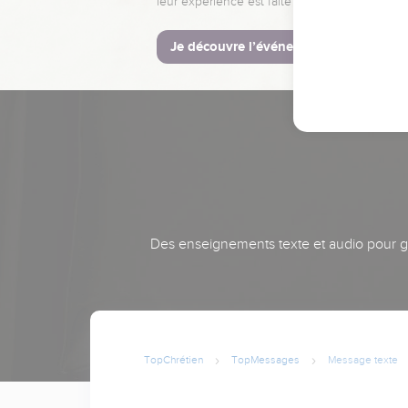
leur expérience est faite pour vous.
Je découvre l’événement
Des enseignements texte et audio pour gra
TopChrétien
TopMessages
Message texte