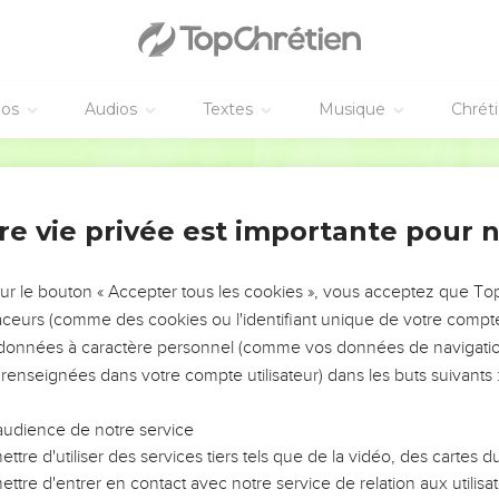
éos
Audios
Textes
Musique
Chrét
re vie privée est importante pour 
NEMENT DE L’ANNÉE !
ÉVITER LES VOTRES ?
sur le bouton « Accepter tous les cookies », vous acceptez que T
traceurs (comme des cookies ou l'identifiant unique de votre compte 
tes, leur impact, leur foi ou leur vision. Mais on voit
s données à caractère personnel (comme vos données de navigatio
fficiles qu'ils ont traversés, alors même que ce sont
 renseignées dans votre compte utilisateur) dans les buts suivants 
audience de notre service
s, et responsables reviennent sur les erreurs
 avancer avec plus de sagesse afin que leurs erreurs
ttre d'utiliser des services tiers tels que de la vidéo, des cartes
un ministère, une équipe, un groupe ou une famille,
ttre d'entrer en contact avec notre service de relation aux utilisat