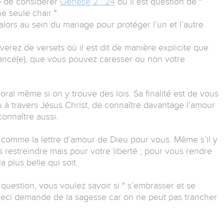
e de considérer
Genèse 2 : 24
où il est question de "
e seule chair ".
 alors au sein du mariage pour protéger l’un et l’autre.
uverez de versets où il est dit de manière explicite que
ancé(e), que vous pouvez caresser ou non votre
ral même si on y trouve des lois. Sa finalité est de vous
u à travers Jésus Christ, de connaître davantage l’amour
onnaître aussi.
e comme la lettre d’amour de Dieu pour vous. Même s’il y
s restreindre mais pour votre liberté ; pour vous rendre
a plus belle qui soit.
question, vous voulez savoir si " s’embrasser et se
 Ceci demande de la sagesse car on ne peut pas trancher