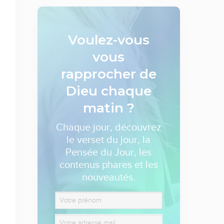
Voulez-vous
vous
rapprocher de
Dieu
chaque
matin ?
Chaque jour, découvrez
le verset du jour, la
Pensée du Jour, les
contenus phares et les
nouveautés.