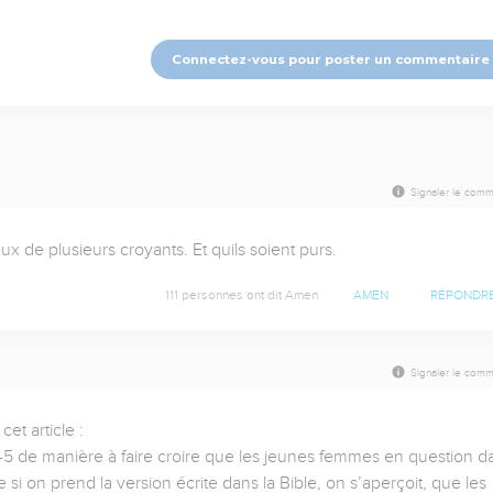
Connectez-vous pour poster un commentaire
Signaler le comm
x de plusieurs croyants. Et quils soient purs.
111 personnes ont dit Amen
AMEN
RÉPONDR
Signaler le comm
t article :

.3-5 de manière à faire croire que les jeunes femmes en question da
si on prend la version écrite dans la Bible, on s’aperçoit, que les 