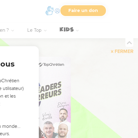
Faire un don
ien ?
Le Top
FERMER
nous
opChrétien
utilisateur)
n et les
:
 du monde…
eurs.