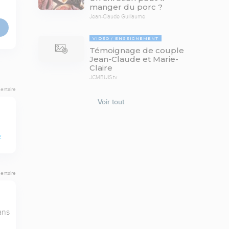
manger du porc ?
Jean-Claude Guillaume
VIDÉO
ENSEIGNEMENT
Témoignage de couple
Jean-Claude et Marie-
Claire
JCMBUIS.tv
entaire
Voir tout
E
entaire
ns 