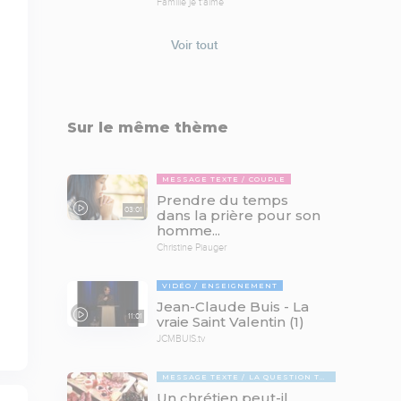
Famille je t'aime
Voir tout
Sur le même thème
MESSAGE TEXTE
COUPLE
Prendre du temps
03:01
dans la prière pour son
homme...
Christine Piauger
VIDÉO
ENSEIGNEMENT
Jean-Claude Buis - La
11:01
vraie Saint Valentin (1)
JCMBUIS.tv
MESSAGE TEXTE
LA QUESTION TABOUE
Un chrétien peut-il