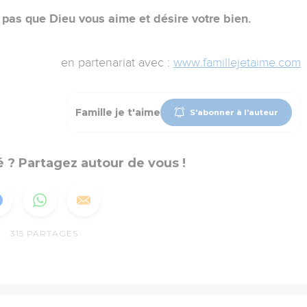
 pas que Dieu vous aime et désire votre bien.
en partenariat avec :
www.famillejetaime.com
Famille je t'aime
S'abonner à l'auteur
 ? Partagez autour de vous !
315
PARTAGES