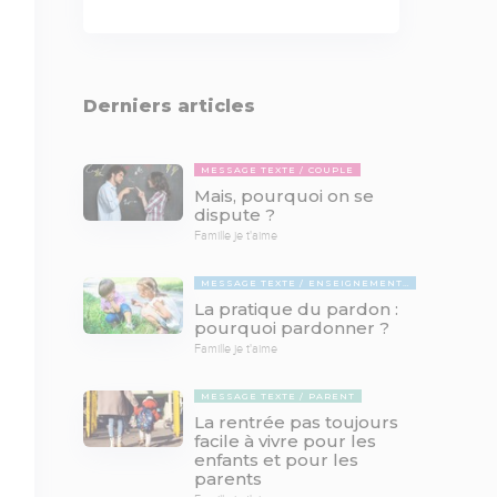
Derniers articles
MESSAGE TEXTE
COUPLE
Mais, pourquoi on se
dispute ?
Famille je t'aime
MESSAGE TEXTE
ENSEIGNEMENTS BIBLIQUES
La pratique du pardon :
pourquoi pardonner ?
Famille je t'aime
MESSAGE TEXTE
PARENT
La rentrée pas toujours
facile à vivre pour les
enfants et pour les
parents