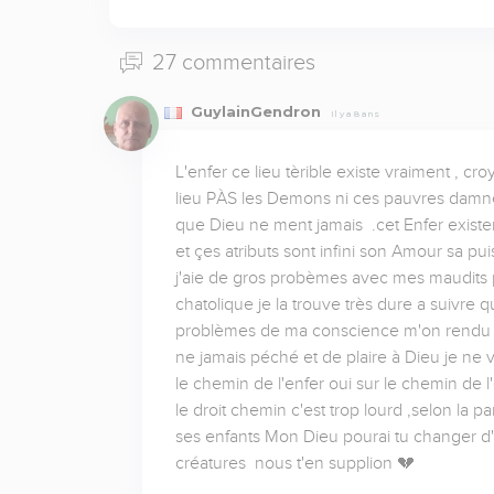
27 commentaires
GuylainGendron
Il y a 8 ans
L'enfer ce lieu tèrible existe vraiment , cr
lieu PÀS les Demons ni ces pauvres damner  
que Dieu ne ment jamais  .cet Enfer existera
et çes atributs sont infini son Amour sa pu
j'aie de gros probèmes avec mes maudits pé
chatolique je la trouve très dure a suivre q
problèmes de ma conscience m'on rendu mal
ne jamais péché et de plaire à Dieu je ne v
le chemin de l'enfer oui sur le chemin de l'
le droit chemin c'est trop lourd ,selon la pa
ses enfants Mon Dieu pourai tu changer d'id
créatures  nous t'en supplion 💔