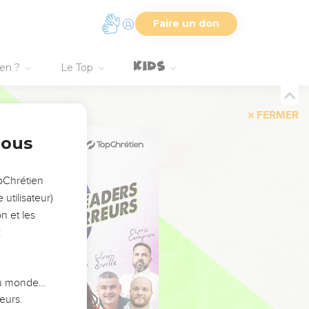
Faire un don
ien ?
Le Top
FERMER
nous
opChrétien
utilisateur)
n et les
:
 du monde…
eurs.