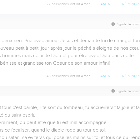
72 personnes ont dit Amen
AMEN
RÉPONDR
Signaler le comm
e peux rien. Prie avec amour Jésus et demande lui de changer ton 
au petit à petit, jour après jour le péché s éloigne de nos cœur
s hommes mais celui de Dieu et pour être avec Dieu dans cette 
 t bénisse et grandisse ton Coeur de son amour infini!
45 personnes ont dit Amen
AMEN
RÉPONDR
Signaler le comm
 tous c'est parole, il te sort du tombeau, tu accueillerait ta joie et ta 
du saint esprit.

 vraiment, ou peut être que tu est mal accompagné.

s ce focaliser, quand le diable rode au tour de toi.

 mou satan, sa éviteras qui pose les mains sur toi et tous ce qui rend