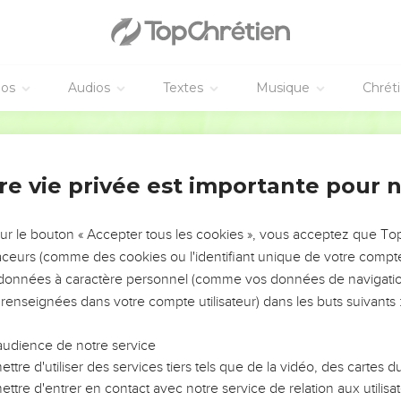
éos
Audios
Textes
Musique
Chrét
re vie privée est importante pour 
NEMENT DE L’ANNÉE !
ÉVITER LES VOTRES ?
sur le bouton « Accepter tous les cookies », vous acceptez que T
traceurs (comme des cookies ou l'identifiant unique de votre compte 
tes, leur impact, leur foi ou leur vision. Mais on voit
s données à caractère personnel (comme vos données de navigatio
fficiles qu'ils ont traversés, alors même que ce sont
 renseignées dans votre compte utilisateur) dans les buts suivants 
audience de notre service
s, et responsables reviennent sur les erreurs
 avancer avec plus de sagesse afin que leurs erreurs
ttre d'utiliser des services tiers tels que de la vidéo, des cartes
un ministère, une équipe, un groupe ou une famille,
ttre d'entrer en contact avec notre service de relation aux utilisat