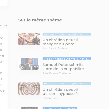
Sur le même thème
entaire
MESSAGE TEXTE
LA QUESTION TABOUE
ce 
Un chrétien peut-il
e 
manger du porc ?
Jean-Claude Guillaume
t 
ré 
VIDÉO
PORTE OUVERTE CHRÉTIENNE
n 
Samuel Peterschmitt -
62:01
Libre de la culpabilité
e 
Porte Ouverte Chrétienne
ur 
r 
MESSAGE TEXTE
LA QUESTION TABOUE
Un chrétien peut-il
de 
utiliser l'hypnose ?
Claude Frank
VIDÉO
ENSEIGNEMENT