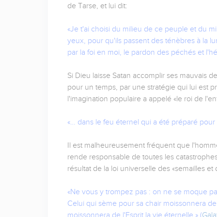
de Tarse, et lui dit:
«Je t'ai choisi du milieu de ce peuple et du mi
yeux, pour qu'ils passent des ténèbres à la lu
par la foi en moi, le pardon des péchés et l'hé
Si Dieu laisse Satan accomplir ses mauvais des
pour un temps, par une stratégie qui lui est pr
l'imagination populaire a appelé «le roi de l'en
«… dans le feu éternel qui a été préparé pour 
Il est malheureusement fréquent que l'homme,
rende responsable de toutes les catastrophes 
résultat de la loi universelle des «semailles 
«Ne vous y trompez pas : on ne se moque pa
Celui qui sème pour sa chair moissonnera de la
moissonnera de l'Esprit la vie éternelle.» (
Gala