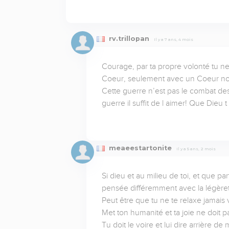
rv.trillopan
Il y a 7 ans, 4 mois
Courage, par ta propre volonté tu n
Coeur, seulement avec un Coeur nouve
Cette guerre n’est pas le combat de
guerre il suffit de l aimer! Que Dieu
meaeestartonite
Il y a 5 ans, 2 mois
Si dieu et au milieu de toi, et que part
pensée différemment avec la légèreté 
Peut être que tu ne te relaxe jamais
Met ton humanité et ta joie ne doit pa
Tu doit le voire et lui dire arrière de