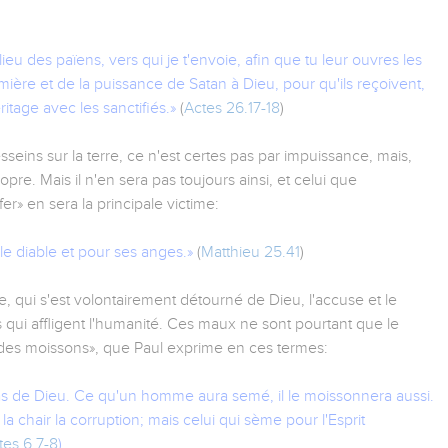
lieu des païens, vers qui je t'envoie, afin que tu leur ouvres les
mière et de la puissance de Satan à Dieu, pour qu'ils reçoivent,
ritage avec les sanctifiés.»
(
Actes 26.17-18
)
seins sur la terre, ce n'est certes pas par impuissance, mais,
opre. Mais il n'en sera pas toujours ainsi, et celui que
fer» en sera la principale victime:
le diable et pour ses anges.»
(
Matthieu 25.41
)
 qui s'est volontairement détourné de Dieu, l'accuse et le
qui affligent l'humanité. Ces maux ne sont pourtant que le
et des moissons», que Paul exprime en ces termes:
s de Dieu. Ce qu'un homme aura semé, il le moissonnera aussi.
 chair la corruption; mais celui qui sème pour l'Esprit
tes 6.7-8
)