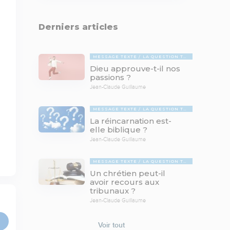
Derniers articles
MESSAGE TEXTE
LA QUESTION TABOUE
Dieu approuve-t-il nos
passions ?
Jean-Claude Guillaume
MESSAGE TEXTE
LA QUESTION TABOUE
La réincarnation est-
elle biblique ?
Jean-Claude Guillaume
MESSAGE TEXTE
LA QUESTION TABOUE
Un chrétien peut-il
avoir recours aux
tribunaux ?
Jean-Claude Guillaume
Voir tout