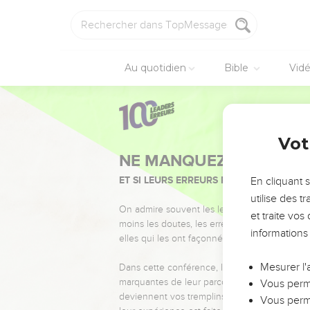
Au quotidien
Bible
Vid
Vot
NE MANQUEZ PAS L’ÉVÉ
ET SI LEURS ERREURS POUVAIENT VOUS 
En cliquant 
utilise des 
On admire souvent les leaders pour leurs réussi
et traite vo
moins les doutes, les erreurs et les saisons di
informations
elles qui les ont façonnés.
Mesurer l'
Dans cette conférence, leaders, entrepreneur
marquantes de leur parcours et les clés pour
Vous perme
deviennent vos tremplins. Que vous guidiez 
Vous perme