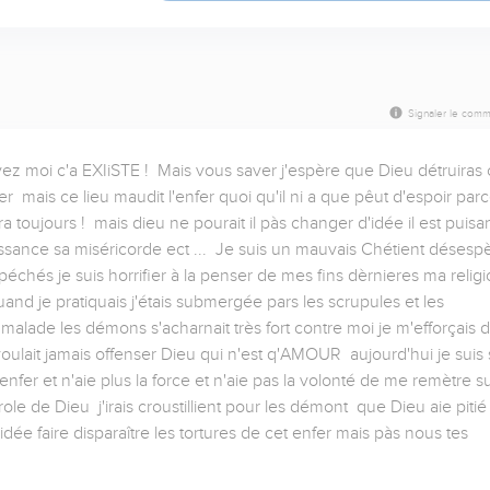
Signaler le comm
oyez moi c'a EXIiSTE !  Mais vous saver j'espère que Dieu détruiras 
mais ce lieu maudit l'enfer quoi qu'il ni a que pêut d'espoir parc
 toujours !  mais dieu ne pourait il pàs changer d'idée il est puisan
issance sa miséricorde ect ...  Je suis un mauvais Chétient désespè
chés je suis horrifier à la penser de mes fins dèrnieres ma religio
uand je pratiquais j'étais submergée pars les scrupules et les 
ade les démons s'acharnait très fort contre moi je m'efforçais d
oulait jamais offenser Dieu qui n'est q'AMOUR  aujourd'hui je suis s
enfer et n'aie plus la force et n'aie pas la volonté de me remètre su
role de Dieu  j'irais croustillient pour les démont  que Dieu aie pitié 
ée faire disparaître les tortures de cet enfer mais pàs nous tes 