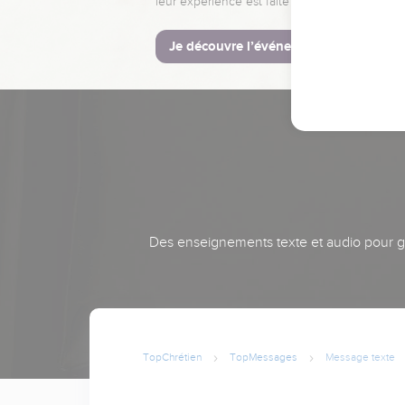
leur expérience est faite pour vous.
Je découvre l’événement
Des enseignements texte et audio pour gra
TopChrétien
TopMessages
Message texte