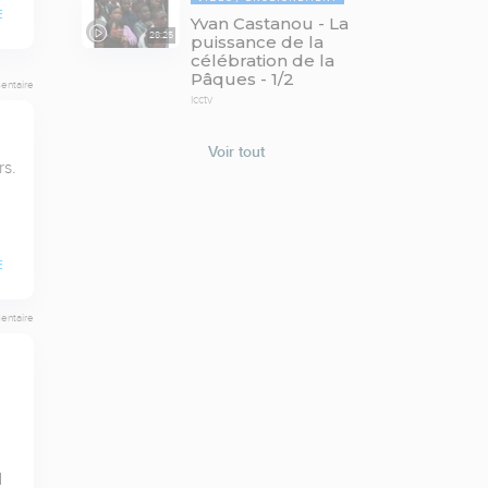
E
Yvan Castanou - La
28:25
puissance de la
célébration de la
Pâques - 1/2
entaire
icctv
Voir tout
s. 
E
entaire
 