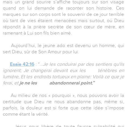
mais un grand sourire s’affiche toujours sur son visage
quand on lui demande de raconter son histoire. Ces
marques sur son corps sont le souvenir de ce jour terrible
où tant de vies étaient menacées mais surtout, où Dieu
répondit à la prière secrète de son cœur de mère, en
ramenant à Lui son fils bien aimé.
Aujourd’hui, le jeune ado est devenu un homme, qui
sert Dieu, sûr de Son Amour pour lui.
Esaïe 42:16
: “…
Je les conduirai par des sentiers qu'ils
ignorent; Je changerai devant eux les ténèbres en
lumière, Et les endroits tortueux en plaine: Voilà ce que je
ferai, et
je ne les abandonnerai point
.”
Au milieu de nos « pourquoi », nous pouvons avoir la
certitude que Dieu ne nous abandonne pas, même si,
parfois, la douleur est si forte que cette idée s’impose
comme étant la vérité.
Jésus nous libère de toute fausse culpabilité qui