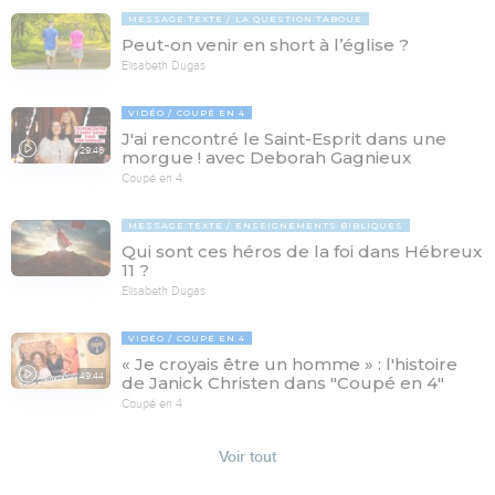
MESSAGE TEXTE
LA QUESTION TABOUE
Peut-on venir en short à l’église ?
Elisabeth Dugas
VIDÉO
COUPÉ EN 4
J'ai rencontré le Saint-Esprit dans une
29:46
morgue ! avec Deborah Gagnieux
Coupé en 4
MESSAGE TEXTE
ENSEIGNEMENTS BIBLIQUES
Qui sont ces héros de la foi dans Hébreux
11 ?
Elisabeth Dugas
VIDÉO
COUPÉ EN 4
« Je croyais être un homme » : l'histoire
49:44
de Janick Christen dans "Coupé en 4"
Coupé en 4
Voir tout