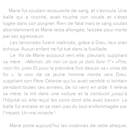
Marie fut soudain recouverte de sang, et s’écroula. Une
balle qui a ricoché, avait touché son coude et s’était
logée dans son poignet. Rien de fatal mais le sang coulait
abondamment et Marie resta allongée, laissée pour morte
par ses agresseurs.
Les terroristes furent maîtrisés, grâce à Dieu, leur plan
échoua. Aucun enfant ne fut tué dans la fusillade.
Le fils de Marie accourut vers elle, pleurant, suppliant
sa mère :
«Maman, dit moi ce que je dois faire !?
» «
Prie,
mon fils, prie
» Et pour la première fois depuis sa « crise de
foi », la voix de ce jeune homme monta vers Dieu,
suppliant son Père Céleste qui lui avait semblé si lointain
pendant toutes ces années, de lui venir en aide. Il releva
sa mère, la mit dans une voiture et la conduisit jusqu’à
l’hôpital où elle reçut les soins dont elle avait besoin. La
balle fut extraite et sa main pas du tout endommagée par
l’impact. Un vrai miracle !
Marie porte aujourd’hui les cicatrices de cette attaque,