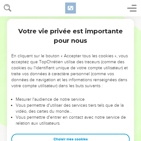
Votre vie privée est importante
pour nous
NE MANQUEZ PAS L’ÉVÉNEMENT
En cliquant sur le bouton « Accepter tous les cookies », vous
DE L’ANNÉE !
acceptez que TopChrétien utilise des traceurs (comme des
cookies ou l'identifiant unique de votre compte utilisateur) et
ET SI LEURS ERREURS POUVAIENT VOUS ÉVITER LES
traite vos données à caractère personnel (comme vos
VOTRES ?
données de navigation et les informations renseignées dans
votre compte utilisateur) dans les buts suivants :
On admire souvent les leaders pour leurs réussites, leur impact,
leur foi ou leur vision. Mais on voit moins les doutes, les erreurs
Mesurer l'audience de notre service
Vous permettre d'utiliser des services tiers tels que de la
et les saisons difficiles qu'ils ont traversés, alors même que ce
vidéo, des cartes du monde…
sont elles qui les ont façonnés.
Vous permettre d'entrer en contact avec notre service de
relation aux utilisateurs.
Dans cette conférence, leaders, entrepreneurs, et responsables
reviennent sur les erreurs marquantes de leur parcours et les
clés pour avancer avec plus de sagesse afin que leurs erreurs
Choisir mes cookies