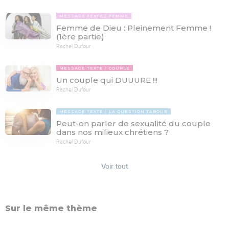
MESSAGE TEXTE
FEMME
Femme de Dieu : Pleinement Femme !
(1ère partie)
Rachel Dufour
MESSAGE TEXTE
COUPLE
Un couple qui DUUURE !!!
Rachel Dufour
MESSAGE TEXTE
LA QUESTION TABOUE
Peut-on parler de sexualité du couple
dans nos milieux chrétiens ?
Rachel Dufour
Voir tout
Sur le même thème