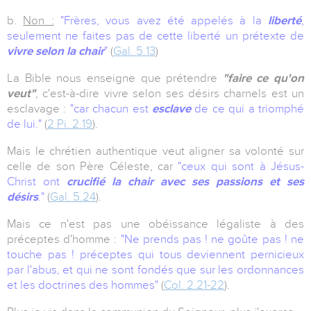
b.
Non :
"Frères, vous avez été appelés à la
liberté
,
seulement ne faites pas de cette liberté un prétexte de
vivre selon la chair
"
(
Gal. 5.13
)
La Bible nous enseigne que prétendre
"faire ce qu'on
veut"
, c'est-à-dire vivre selon ses désirs charnels est un
esclavage :
"car chacun est
esclave
de ce qui a triomphé
de lui."
(
2 Pi. 2.19
).
Mais le chrétien authentique veut aligner sa volonté sur
celle de son Père Céleste, car
"ceux qui sont à Jésus-
Christ ont
crucifié la chair avec ses passions et ses
désirs
."
(
Gal. 5.24
).
Mais ce n'est pas une obéissance légaliste à des
préceptes d'homme :
"Ne prends pas ! ne goûte pas ! ne
touche pas ! préceptes qui tous deviennent pernicieux
par l'abus, et qui ne sont fondés que sur les ordonnances
et les doctrines des hommes"
(
Col. 2.21-22
).