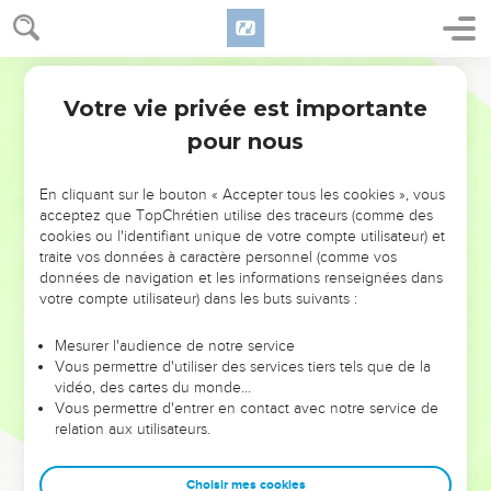
Votre vie privée est importante
pour nous
NE MANQUEZ PAS L’ÉVÉNEMENT
En cliquant sur le bouton « Accepter tous les cookies », vous
DE L’ANNÉE !
acceptez que TopChrétien utilise des traceurs (comme des
cookies ou l'identifiant unique de votre compte utilisateur) et
ET SI LEURS ERREURS POUVAIENT VOUS ÉVITER LES
traite vos données à caractère personnel (comme vos
VOTRES ?
données de navigation et les informations renseignées dans
votre compte utilisateur) dans les buts suivants :
On admire souvent les leaders pour leurs réussites, leur impact,
leur foi ou leur vision. Mais on voit moins les doutes, les erreurs
Mesurer l'audience de notre service
Vous permettre d'utiliser des services tiers tels que de la
et les saisons difficiles qu'ils ont traversés, alors même que ce
vidéo, des cartes du monde…
sont elles qui les ont façonnés.
Vous permettre d'entrer en contact avec notre service de
relation aux utilisateurs.
Dans cette conférence, leaders, entrepreneurs, et responsables
reviennent sur les erreurs marquantes de leur parcours et les
clés pour avancer avec plus de sagesse afin que leurs erreurs
Choisir mes cookies