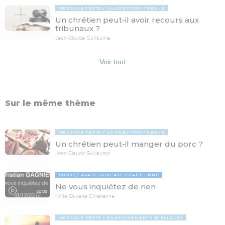
MESSAGE TEXTE
LA QUESTION TABOUE
Un chrétien peut-il avoir recours aux
tribunaux ?
Jean-Claude Guillaume
Voir tout
Sur le même thème
MESSAGE TEXTE
LA QUESTION TABOUE
Un chrétien peut-il manger du porc ?
Jean-Claude Guillaume
VIDÉO
PORTE OUVERTE CHRÉTIENNE
Ne vous inquiétez de rien
50:08
Porte Ouverte Chrétienne
MESSAGE TEXTE
ENSEIGNEMENTS BIBLIQUES