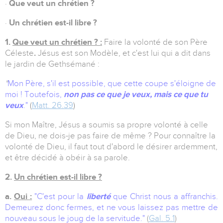
·
Que veut un chrétien ?
·
Un chrétien est-il libre ?
1.
Que veut un chrétien ? :
Faire la volonté de son Père
Céleste
.
Jésus est son Modèle, et c'est lui qui a dit dans
le jardin de Gethsémané :
"
Mon Père, s'il est possible, que cette coupe s'éloigne de
moi ! Toutefois,
non pas ce que je veux, mais ce que tu
veux
.
"
(
Matt. 26.39
)
Si mon Maître, Jésus a soumis sa propre volonté à celle
de Dieu, ne dois-je pas faire de même ? Pour connaître la
volonté de Dieu, il faut tout d'abord le désirer ardemment,
et être décidé à obéir à sa parole.
2.
Un chrétien est-il libre ?
a.
Oui :
"C'est pour la
liberté
que Christ nous a affranchis.
Demeurez donc fermes, et ne vous laissez pas mettre de
nouveau sous le joug de la servitude."
(
Gal. 5.1
)