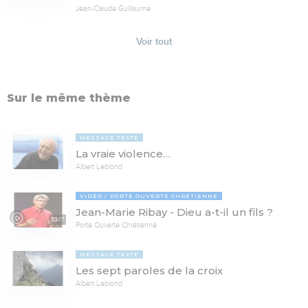
Jean-Claude Guillaume
Voir tout
Sur le même thème
MESSAGE TEXTE
La vraie violence…
Albert Leblond
VIDÉO
PORTE OUVERTE CHRÉTIENNE
Jean-Marie Ribay - Dieu a-t-il un fils ?
53:17
Porte Ouverte Chrétienne
MESSAGE TEXTE
Les sept paroles de la croix
Albert Leblond