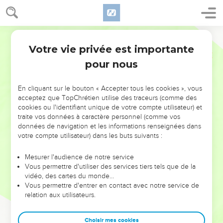
Votre vie privée est importante
pour nous
NE MANQUEZ PAS L’ÉVÉNEMENT
En cliquant sur le bouton « Accepter tous les cookies », vous
DE L’ANNÉE !
acceptez que TopChrétien utilise des traceurs (comme des
cookies ou l'identifiant unique de votre compte utilisateur) et
ET SI LEURS ERREURS POUVAIENT VOUS ÉVITER LES
traite vos données à caractère personnel (comme vos
VOTRES ?
données de navigation et les informations renseignées dans
votre compte utilisateur) dans les buts suivants :
On admire souvent les leaders pour leurs réussites, leur impact,
leur foi ou leur vision. Mais on voit moins les doutes, les erreurs
Mesurer l'audience de notre service
Vous permettre d'utiliser des services tiers tels que de la
et les saisons difficiles qu'ils ont traversés, alors même que ce
vidéo, des cartes du monde…
sont elles qui les ont façonnés.
Vous permettre d'entrer en contact avec notre service de
relation aux utilisateurs.
Dans cette conférence, leaders, entrepreneurs, et responsables
reviennent sur les erreurs marquantes de leur parcours et les
clés pour avancer avec plus de sagesse afin que leurs erreurs
Choisir mes cookies