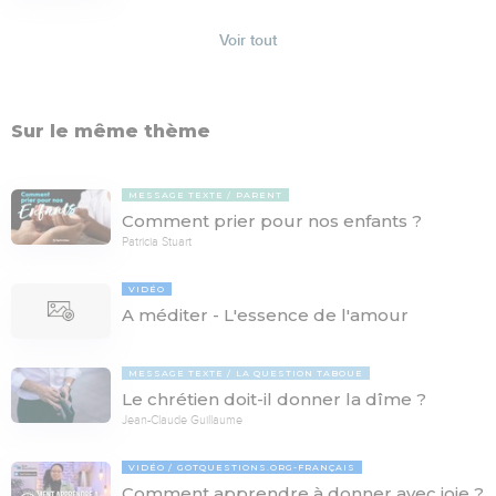
Voir tout
Sur le même thème
MESSAGE TEXTE
PARENT
Comment prier pour nos enfants ?
Patricia Stuart
VIDÉO
A méditer - L'essence de l'amour
MESSAGE TEXTE
LA QUESTION TABOUE
Le chrétien doit-il donner la dîme ?
Jean-Claude Guillaume
VIDÉO
GOTQUESTIONS.ORG-FRANÇAIS
Comment apprendre à donner avec joie ?