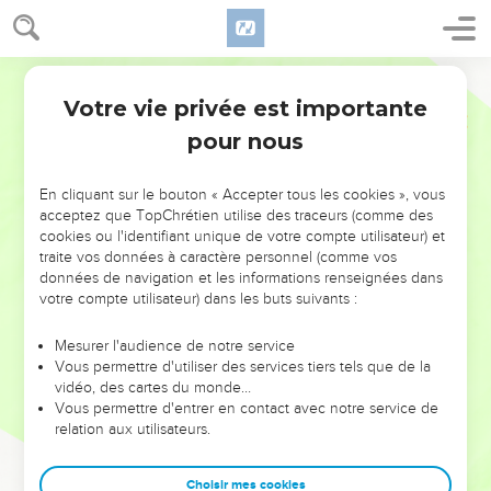
Votre vie privée est importante
pour nous
NE MANQUEZ PAS L’ÉVÉNEMENT
En cliquant sur le bouton « Accepter tous les cookies », vous
DE L’ANNÉE !
acceptez que TopChrétien utilise des traceurs (comme des
cookies ou l'identifiant unique de votre compte utilisateur) et
ET SI LEURS ERREURS POUVAIENT VOUS ÉVITER LES
traite vos données à caractère personnel (comme vos
VOTRES ?
données de navigation et les informations renseignées dans
votre compte utilisateur) dans les buts suivants :
On admire souvent les leaders pour leurs réussites, leur impact,
leur foi ou leur vision. Mais on voit moins les doutes, les erreurs
Mesurer l'audience de notre service
Vous permettre d'utiliser des services tiers tels que de la
et les saisons difficiles qu'ils ont traversés, alors même que ce
vidéo, des cartes du monde…
sont elles qui les ont façonnés.
Vous permettre d'entrer en contact avec notre service de
relation aux utilisateurs.
Dans cette conférence, leaders, entrepreneurs, et responsables
reviennent sur les erreurs marquantes de leur parcours et les
clés pour avancer avec plus de sagesse afin que leurs erreurs
Choisir mes cookies