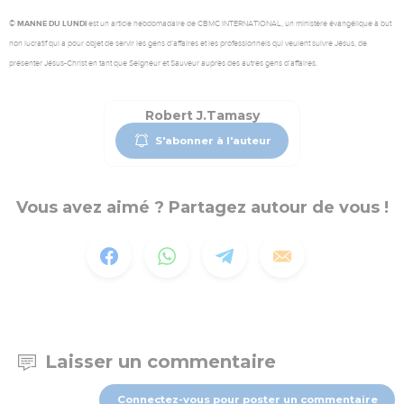
© MANNE DU LUNDI
est un article hebdomadaire de CBMC INTERNATIONAL, un ministère évangélique à but
non lucratif qui a pour objet de servir les gens d’affaires et les professionnels qui veulent suivre Jésus, de
présenter Jésus-Christ en tant que Seigneur et Sauveur auprès des autres gens d’affaires.
Robert J.Tamasy
S'abonner à l'auteur
Vous avez aimé ? Partagez autour de vous !
Laisser un commentaire
Connectez-vous pour poster un commentaire