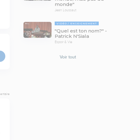
monde"
Jean Loussaut
VIDÉO
ENSEIGNEMENT
"Quel est ton nom?" -
41:50
Patrick N'Siala
Espoir & Vie
Voir tout
entaire
 