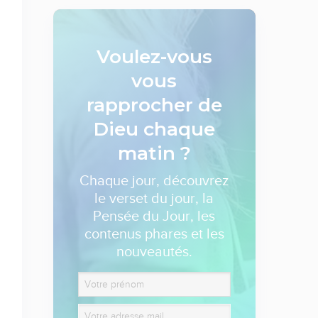
Voulez-vous
vous
rapprocher de
Dieu
chaque
matin ?
Chaque jour, découvrez
le verset du jour, la
Pensée du Jour, les
contenus phares et les
nouveautés.