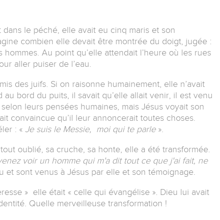
 dans le péché, elle avait eu cinq maris et son
gine combien elle devait être montrée du doigt, jugée :
es hommes. Au point qu’elle attendait l’heure où les rues
our aller puiser de l’eau.
mis des juifs. Si on raisonne humainement, elle n’avait
au bord du puits, il savait qu’elle allait venir, il est venu
nt selon leurs pensées humaines, mais Jésus voyait son
tait convaincue qu’il leur annoncerait toutes choses.
ler : «
Je suis le Messie, moi qui te parle
».
 tout oublié, sa cruche, sa honte, elle a été transformée.
venez voir un homme qui m'a dit tout ce que j'ai fait, ne
 et sont venus à Jésus par elle et son témoignage.
eresse » elle était « celle qui évangélise ». Dieu lui avait
entité. Quelle merveilleuse transformation !