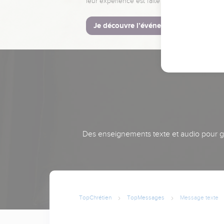
leur expérience est faite pour vous.
Je découvre l’événement
Des enseignements texte et audio pour gra
TopChrétien
TopMessages
Message texte