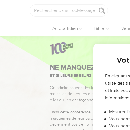
Au quotidien
Bible
Vid
Vot
NE MANQUEZ PAS L’ÉVÉ
ET SI LEURS ERREURS POUVAIENT VOUS 
En cliquant 
utilise des 
On admire souvent les leaders pour leurs réussi
et traite vo
moins les doutes, les erreurs et les saisons di
informations
elles qui les ont façonnés.
Mesurer l'
Dans cette conférence, leaders, entrepreneur
marquantes de leur parcours et les clés pour
Vous perme
deviennent vos tremplins. Que vous guidiez 
Vous perme