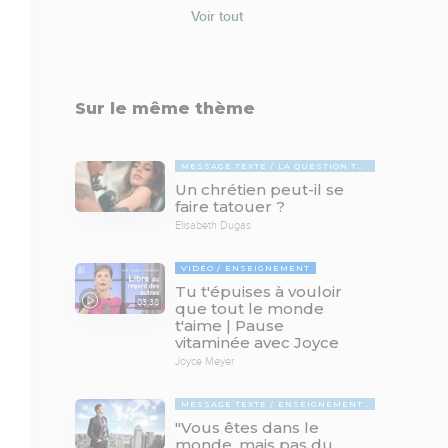
Voir tout
Sur le même thème
MESSAGE TEXTE
LA QUESTION TABOUE
Un chrétien peut-il se
faire tatouer ?
Elisabeth Dugas
VIDÉO
ENSEIGNEMENT
Tu t'épuises à vouloir
03:38
que tout le monde
t'aime | Pause
vitaminée avec Joyce
Joyce Meyer
MESSAGE TEXTE
ENSEIGNEMENTS BIBLIQUES
"Vous êtes dans le
monde, mais pas du