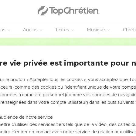
éos
Audios
Textes
Musique
Chrét
re vie privée est importante pour 
NEMENT DE L’ANNÉE !
ÉVITER LES VOTRES ?
sur le bouton « Accepter tous les cookies », vous acceptez que T
traceurs (comme des cookies ou l'identifiant unique de votre compte 
tes, leur impact, leur foi ou leur vision. Mais on voit
s données à caractère personnel (comme vos données de navigatio
fficiles qu'ils ont traversés, alors même que ce sont
 renseignées dans votre compte utilisateur) dans les buts suivants 
audience de notre service
s, et responsables reviennent sur les erreurs
 avancer avec plus de sagesse afin que leurs erreurs
ttre d'utiliser des services tiers tels que de la vidéo, des cartes
un ministère, une équipe, un groupe ou une famille,
ttre d'entrer en contact avec notre service de relation aux utilisat