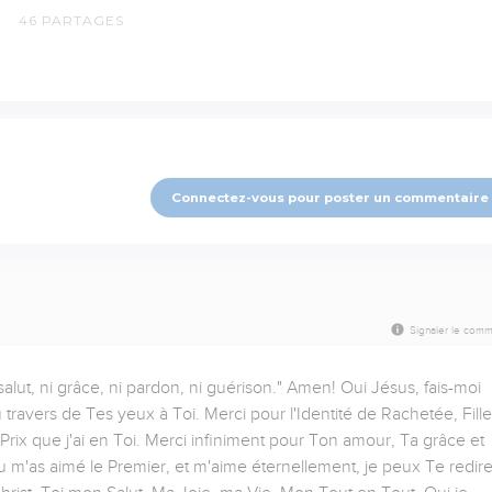
46
PARTAGES
Connectez-vous pour poster un commentaire
Signaler le comm
salut, ni grâce, ni pardon, ni guérison." Amen! Oui Jésus, fais-moi 
ravers de Tes yeux à Toi. Merci pour l'Identité de Rachetée, Fille 
rix que j'ai en Toi. Merci infiniment pour Ton amour, Ta grâce et 
 m'as aimé le Premier, et m'aime éternellement, je peux Te redire