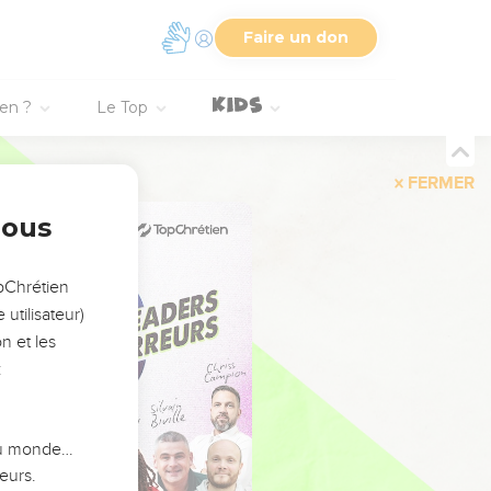
Faire un don
ien ?
Le Top
FERMER
nous
opChrétien
utilisateur)
n et les
:
 du monde…
eurs.