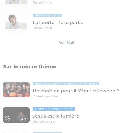
Daniel Racine
MESSAGE TEXTE
La liberté - 1ère partie
Daniel Racine
Voir tout
Sur le même thème
MESSAGE TEXTE
LA QUESTION TABOUE
Un chrétien peut-il fêter Halloween ?
Marie-Ange Muller
VIDÉO
ENSEIGNEMENT
Jésus est la lumière
45:07
Une église vraie