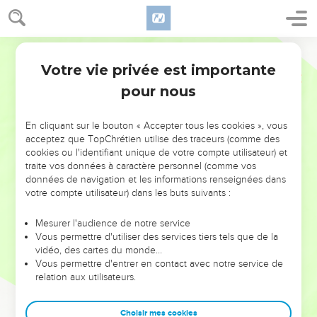
Votre vie privée est importante
pour nous
NE MANQUEZ PAS L’ÉVÉNEMENT
En cliquant sur le bouton « Accepter tous les cookies », vous
DE L’ANNÉE !
acceptez que TopChrétien utilise des traceurs (comme des
cookies ou l'identifiant unique de votre compte utilisateur) et
ET SI LEURS ERREURS POUVAIENT VOUS ÉVITER LES
traite vos données à caractère personnel (comme vos
VOTRES ?
données de navigation et les informations renseignées dans
votre compte utilisateur) dans les buts suivants :
On admire souvent les leaders pour leurs réussites, leur impact,
leur foi ou leur vision. Mais on voit moins les doutes, les erreurs
Mesurer l'audience de notre service
Vous permettre d'utiliser des services tiers tels que de la
et les saisons difficiles qu'ils ont traversés, alors même que ce
vidéo, des cartes du monde…
sont elles qui les ont façonnés.
Vous permettre d'entrer en contact avec notre service de
relation aux utilisateurs.
Dans cette conférence, leaders, entrepreneurs, et responsables
reviennent sur les erreurs marquantes de leur parcours et les
clés pour avancer avec plus de sagesse afin que leurs erreurs
Choisir mes cookies