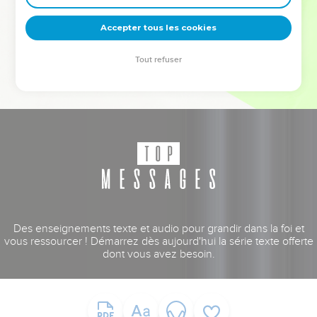
deviennent vos tremplins. Que vous guidiez un ministère, une
équipe, un groupe ou une famille, leur expérience est faite
Accepter tous les cookies
pour vous.
Tout refuser
Je découvre l’événement
Des enseignements texte et audio pour grandir dans la foi et
vous ressourcer ! Démarrez dès aujourd'hui la série texte offerte
dont vous avez besoin.