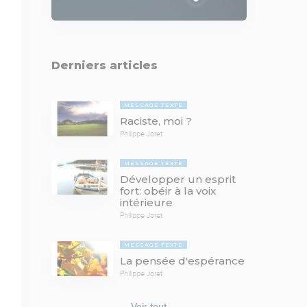
Derniers articles
MESSAGE TEXTE
Raciste, moi ?
Philippe Joret
MESSAGE TEXTE
Développer un esprit
fort: obéir à la voix
intérieure
Philippe Joret
MESSAGE TEXTE
La pensée d'espérance
Philippe Joret
Voir tout