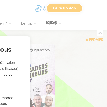
Faire un don
ien ?
Le Top
FERMER
nous
opChrétien
utilisateur)
n et les
:
 du monde…
eurs.