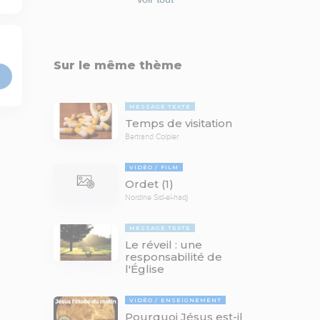
Sur le même thème
MESSAGE TEXTE
Temps de visitation
Bertrand Colpier
VIDÉO
FILM
Ordet (1)
Nordine Sid-el-hadj
MESSAGE TEXTE
Le réveil : une
responsabilité de
l'Église
VIDÉO
ENSEIGNEMENT
Pourquoi Jésus est-il