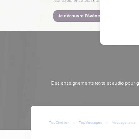
leur expérience est faite pour vous.
Je découvre l’événement
Des enseignements texte et audio pour gra
TopChrétien
TopMessages
Message texte