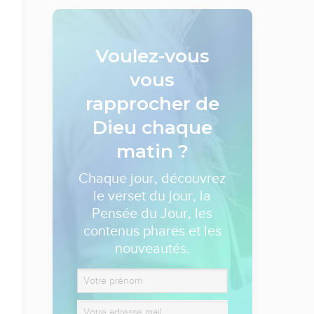
Voulez-vous
vous
rapprocher de
Dieu
chaque
matin ?
Chaque jour, découvrez
le verset du jour, la
Pensée du Jour, les
contenus phares et les
nouveautés.