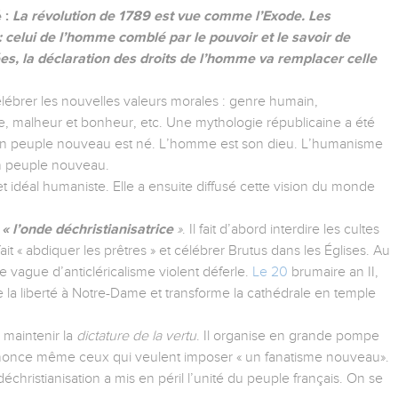
 :
La révolution de 1789 est vue comme l’Exode. Les
: celui de l’homme comblé par le pouvoir et le savoir de
es, la déclaration des droits de l’homme va remplacer celle
élébrer les nouvelles valeurs morales : genre humain,
esse, malheur et bonheur, etc. Une mythologie républicaine a été
 un peuple nouveau est né. L’homme est son dieu. L’humanisme
un peuple nouveau.
t idéal humaniste. Elle a ensuite diffusé cette vision du monde
e
« l’onde déchristianisatrice
»
. Il fait d’abord interdire les cultes
 fait « abdiquer les prêtres » et célébrer Brutus dans les Églises. Au
 vague d’anticléricalisme violent déferle.
Le 20
brumaire an II,
 la liberté à Notre-Dame et transforme la cathédrale en temple
 maintenir la
dictature de la vertu
. Il organise en grande pompe
nonce même ceux qui veulent imposer « un fanatisme nouveau».
déchristianisation a mis en péril l’unité du peuple français. On se