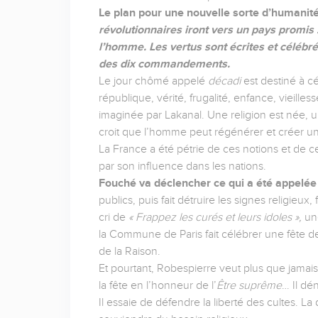
Le plan pour une nouvelle sorte d’humanité
révolutionnaires iront vers un pays promis 
l’homme. Les vertus sont écrites et célébré
des dix commandements.
Le jour chômé appelé
décadi
est destiné à c
république, vérité, frugalité, enfance, vieill
imaginée par Lakanal.
Une religion est née,
croit que l’homme peut régénérer et créer 
La France a été pétrie de ces notions et de ce
par son influence dans les nations.
Fouché va déclencher ce qui a été appelé
publics, puis fait détruire les signes religieux,
cri de
« Frappez les curés et leurs idoles »,
une
la Commune de Paris fait célébrer une fête de
de la Raison.
Et pourtant, Robespierre veut plus que jamais
la fête en l’honneur de l’
Être suprême
…
Il dé
Il essaie de défendre la liberté des cultes. La 