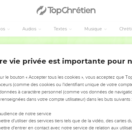
éos
Audios
Textes
Musique
Chrét
re vie privée est importante pour 
NEMENT DE L’ANNÉE !
ÉVITER LES VOTRES ?
sur le bouton « Accepter tous les cookies », vous acceptez que T
traceurs (comme des cookies ou l'identifiant unique de votre compte 
tes, leur impact, leur foi ou leur vision. Mais on voit
s données à caractère personnel (comme vos données de navigatio
fficiles qu'ils ont traversés, alors même que ce sont
 renseignées dans votre compte utilisateur) dans les buts suivants 
audience de notre service
s, et responsables reviennent sur les erreurs
 avancer avec plus de sagesse afin que leurs erreurs
ttre d'utiliser des services tiers tels que de la vidéo, des cartes
un ministère, une équipe, un groupe ou une famille,
ttre d'entrer en contact avec notre service de relation aux utilisat