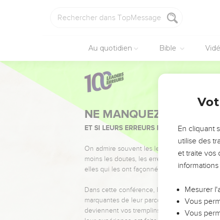
Au quotidien
Bible
Vid
Vot
NE MANQUEZ PAS L’ÉVÉ
ET SI LEURS ERREURS POUVAIENT VOUS 
En cliquant 
utilise des 
On admire souvent les leaders pour leurs réussi
et traite vo
moins les doutes, les erreurs et les saisons di
informations
elles qui les ont façonnés.
Mesurer l'
Dans cette conférence, leaders, entrepreneur
marquantes de leur parcours et les clés pour
Vous perme
deviennent vos tremplins. Que vous guidiez 
Vous perme