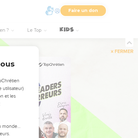
Faire un don
ien ?
Le Top
FERMER
nous
opChrétien
utilisateur)
n et les
:
 du monde…
eurs.