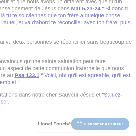
eur et que nous avons un différent avec quelqu’un
 l’enseignement de Jésus dans
Mat 5.23-24
" Si donc tu
e là tu te souviennes que ton frère a quelque chose
l'autel, et va d'abord te réconcilier avec ton frère; puis,
j’ai vu deux personnes se réconcilier sans beaucoup de
aincus qu’une sainte salutation peut faire
un aspect de cette communion fraternelle que nous
ire au
Psa 133.1
" Voici, oh! qu'il est agréable, qu'il est
emble! "
utations dans notre cher Sauveur Jésus et
"
Saluez-
ser."
Lionel Fouché
S'abonner à l'auteur