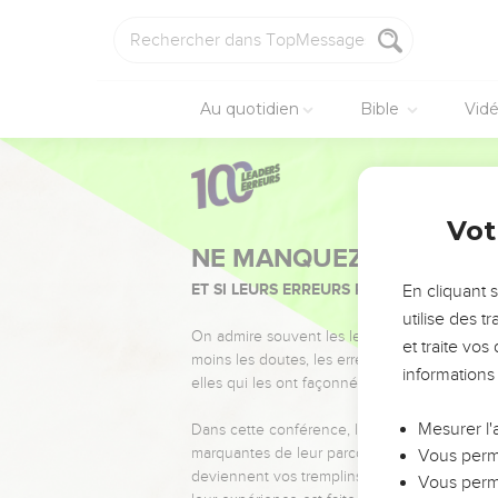
Au quotidien
Bible
Vid
Vot
NE MANQUEZ PAS L’ÉVÉ
ET SI LEURS ERREURS POUVAIENT VOUS 
En cliquant 
utilise des 
On admire souvent les leaders pour leurs réussi
et traite vo
moins les doutes, les erreurs et les saisons di
informations
elles qui les ont façonnés.
Mesurer l'
Dans cette conférence, leaders, entrepreneur
marquantes de leur parcours et les clés pour
Vous perme
deviennent vos tremplins. Que vous guidiez 
Vous perme