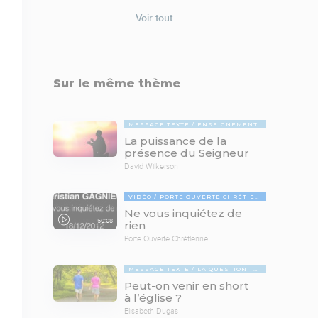
Voir tout
Sur le même thème
MESSAGE TEXTE
ENSEIGNEMENTS BIBLIQUES
La puissance de la
présence du Seigneur
David Wilkerson
VIDÉO
PORTE OUVERTE CHRÉTIENNE
Ne vous inquiétez de
50:08
rien
Porte Ouverte Chrétienne
MESSAGE TEXTE
LA QUESTION TABOUE
Peut-on venir en short
à l’église ?
Elisabeth Dugas