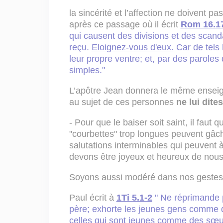
la sincérité et l’affection ne doivent pa
après ce passage où il écrit
Rom 16.1
qui causent des divisions et des scan
reçu.
Eloignez-vous d'eux.
Car de tels 
leur propre ventre; et, par des paroles
simples."
L’apôtre Jean donnera le même enseign
au sujet de ces personnes
ne lui dites
- Pour que le baiser soit saint, il faut qu
"courbettes" trop longues peuvent gâc
salutations interminables qui peuvent à 
devons être joyeux et heureux de nous
Soyons aussi modéré dans nos gestes 
Paul écrit à
1Ti 5.1-2
" Ne réprimande 
père; exhorte les jeunes gens comme
celles qui sont jeunes comme des sœur