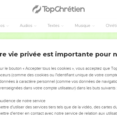
éos
Audios
Textes
Musique
Chrét
re vie privée est importante pour 
NEMENT DE L’ANNÉE !
ÉVITER LES VOTRES ?
sur le bouton « Accepter tous les cookies », vous acceptez que T
traceurs (comme des cookies ou l'identifiant unique de votre compte 
tes, leur impact, leur foi ou leur vision. Mais on voit
s données à caractère personnel (comme vos données de navigatio
fficiles qu'ils ont traversés, alors même que ce sont
 renseignées dans votre compte utilisateur) dans les buts suivants 
audience de notre service
s, et responsables reviennent sur les erreurs
 avancer avec plus de sagesse afin que leurs erreurs
ttre d'utiliser des services tiers tels que de la vidéo, des cartes
un ministère, une équipe, un groupe ou une famille,
ttre d'entrer en contact avec notre service de relation aux utilisat