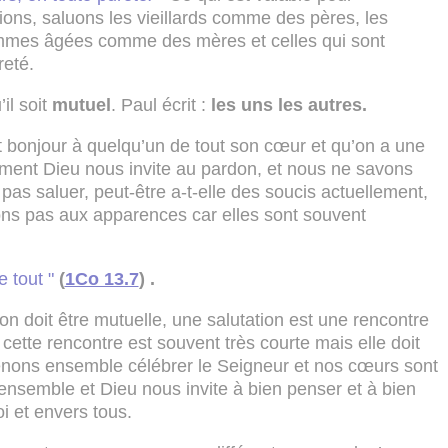
ations, saluons les vieillards comme des pères, les
mmes âgées comme des mères et celles qui sont
eté.
’il soit
mutuel
. Paul écrit :
les uns les autres.
t bonjour à quelqu’un de tout son cœur et qu’on a une
ement Dieu nous invite au pardon, et nous ne savons
as saluer, peut-être a-t-elle des soucis actuellement,
ions pas aux apparences car elles sont souvent
 tout "
(
1Co 13.7
) .
ion doit être mutuelle, une salutation est une rencontre
ette rencontre est souvent très courte mais elle doit
venons ensemble célébrer le Seigneur et nos cœurs sont
semble et Dieu nous invite à bien penser et à bien
i et envers tous.