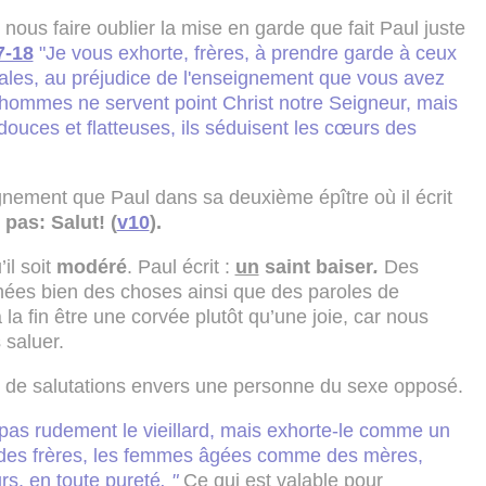
s nous faire oublier la mise en garde que fait Paul juste
7-18
"Je vous exhorte, frères, à prendre garde à ceux
dales, au préjudice de l'enseignement que vous avez
hommes ne servent point Christ notre Seigneur, mais
 douces et flatteuses, ils séduisent les cœurs des
ement que Paul dans sa deuxième épître où il écrit
 pas: Salut! (
v10
).
’il soit
modéré
. Paul écrit :
un
saint baiser
.
Des
hées bien des choses ainsi que des paroles de
la fin être une corvée plutôt qu’une joie, car nous
 saluer.
de salutations envers une personne du sexe opposé.
pas rudement le vieillard, mais exhorte-le comme un
 des frères, les femmes âgées comme des mères,
s, en toute pureté
. "
Ce qui est valable pour