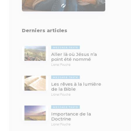
Derniers articles
MESSAGE TEXTE
Aller là où Jésus n’a
point été nommé
Lionel Fouché
MESSAGE TEXTE
Les rêves à la lumière
de la Bible
Lionel Fouché
MESSAGE TEXTE
Importance de la
Doctrine
Lionel Fouché