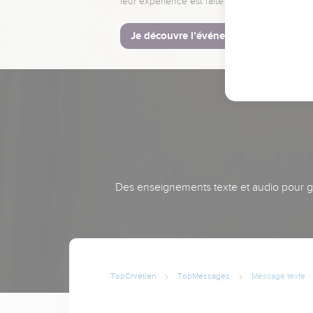
leur expérience est faite pour vous.
Je découvre l’événement
Des enseignements texte et audio pour gra
TopChrétien
TopMessages
Message texte