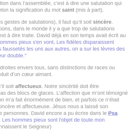
ion dans l’assemblée, c’est à dire une salutation qui
lon la signification du mot
saint
(mis à part).
s gestes de salutations), il faut qu’il soit
sincère
.
tions, dans le monde il y a que trop de salutations
st à dire traite. David déjà en son temps avait écrit au
hommes pieux s'en vont, Les fidèles disparaissent
s faussetés les uns aux autres, on a sur les lèvres des
ur double."
droites envers tous, sans distinctions de races ou
oduit d’un cœur aimant.
’il soit
affectueux
. Notre sincérité doit être
s des blocs de glaces. L’affection que m’ont témoigné
n m’a fait énormément de bien, et parfois ce n’était
incère et affectueuse. Jésus nous a laissé son
de personnes. David encore a pu écrire dans le
Psa
s, Les hommes pieux sont l'objet de toute mon
nnaissent le Seigneur)