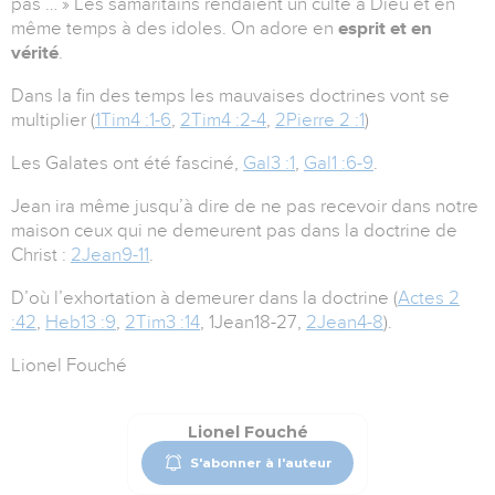
pas … » Les samaritains rendaient un culte à Dieu et en
même temps à des idoles. On adore en
esprit et en
vérité
.
Dans la fin des temps les mauvaises doctrines vont se
multiplier (
1Tim4 :1-6
,
2Tim4 :2-4
,
2Pierre 2 :1
)
Les Galates ont été fasciné,
Gal3 :1
,
Gal1 :6-9
.
Jean ira même jusqu’à dire de ne pas recevoir dans notre
maison ceux qui ne demeurent pas dans la doctrine de
Christ :
2Jean9-11
.
D’où l’exhortation à demeurer dans la doctrine (
Actes 2
:42
,
Heb13 :9
,
2Tim3 :14
, 1Jean18-27,
2Jean4-8
).
Lionel Fouché
Lionel Fouché
S'abonner à l'auteur