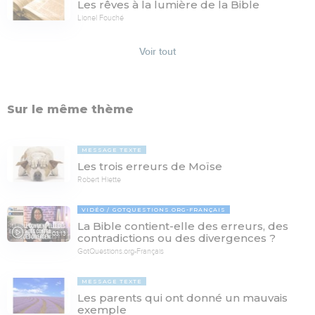
Les rêves à la lumière de la Bible
Lionel Fouché
Voir tout
Sur le même thème
MESSAGE TEXTE
Les trois erreurs de Moïse
Robert Hiette
VIDÉO
GOTQUESTIONS.ORG-FRANÇAIS
La Bible contient-elle des erreurs, des
03:13
contradictions ou des divergences ?
GotQuestions.org-Français
MESSAGE TEXTE
Les parents qui ont donné un mauvais
exemple