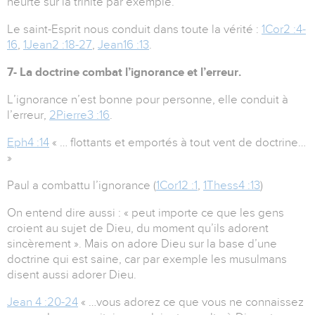
heurte sur la trinité par exemple.
Le saint-Esprit nous conduit dans toute la vérité :
1Cor2 :4-
16
,
1Jean2 :18-27
,
Jean16 :13
.
7- La doctrine combat l’ignorance et l’erreur.
L’ignorance n’est bonne pour personne, elle conduit à
l’erreur,
2Pierre3 :16
.
Eph4 :14
« … flottants et emportés à tout vent de doctrine…
»
Paul a combattu l’ignorance (
1Cor12 :1
,
1Thess4 :13
)
On entend dire aussi : « peut importe ce que les gens
croient au sujet de Dieu, du moment qu’ils adorent
sincèrement ». Mais on adore Dieu sur la base d’une
doctrine qui est saine, car par exemple les musulmans
disent aussi adorer Dieu.
Jean 4 :20-24
« …vous adorez ce que vous ne connaissez