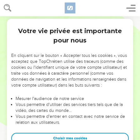
Votre vie privée est importante
pour nous
NE MANQUEZ PAS L’ÉVÉNEMENT
En cliquant sur le bouton « Accepter tous les cookies », vous
DE L’ANNÉE !
acceptez que TopChrétien utilise des traceurs (comme des
cookies ou l'identifiant unique de votre compte utilisateur) et
ET SI LEURS ERREURS POUVAIENT VOUS ÉVITER LES
traite vos données à caractère personnel (comme vos
VOTRES ?
données de navigation et les informations renseignées dans
votre compte utilisateur) dans les buts suivants :
On admire souvent les leaders pour leurs réussites, leur impact,
leur foi ou leur vision. Mais on voit moins les doutes, les erreurs
Mesurer l'audience de notre service
Vous permettre d'utiliser des services tiers tels que de la
et les saisons difficiles qu'ils ont traversés, alors même que ce
vidéo, des cartes du monde…
sont elles qui les ont façonnés.
Vous permettre d'entrer en contact avec notre service de
relation aux utilisateurs.
Dans cette conférence, leaders, entrepreneurs, et responsables
reviennent sur les erreurs marquantes de leur parcours et les
clés pour avancer avec plus de sagesse afin que leurs erreurs
Choisir mes cookies