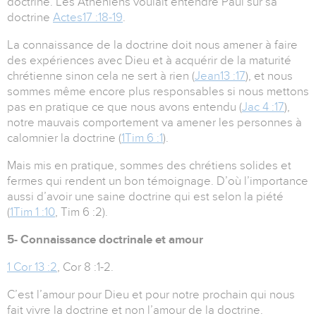
doctrine. Les Athéniens voulait entendre Paul sur sa
doctrine
Actes17 :18-19
.
La connaissance de la doctrine doit nous amener à faire
des expériences avec Dieu et à acquérir de la maturité
chrétienne sinon cela ne sert à rien (
Jean13 :17
), et nous
sommes même encore plus responsables si nous mettons
pas en pratique ce que nous avons entendu (
Jac 4 :17
),
notre mauvais comportement va amener les personnes à
calomnier la doctrine (
1Tim 6 :1
).
Mais mis en pratique, sommes des chrétiens solides et
fermes qui rendent un bon témoignage. D’où l’importance
aussi d’avoir une saine doctrine qui est selon la piété
(
1Tim 1 :10
, Tim 6 :2).
5- Connaissance doctrinale et amour
1 Cor 13 :2
, Cor 8 :1-2.
C’est l’amour pour Dieu et pour notre prochain qui nous
fait vivre la doctrine et non l’amour de la doctrine.