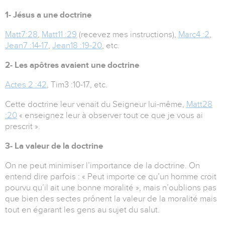
1- Jésus a une doctrine
Matt7:28
,
Matt11 :29
(recevez mes instructions),
Marc4 :2
,
Jean7 :14-17
,
Jean18 :19-20
, etc.
2- Les apôtres avaient une doctrine
Actes 2 :42
, Tim3 :10-17, etc.
Cette doctrine leur venait du Seigneur lui-même,
Matt28
:20
« enseignez leur à observer tout ce que je vous ai
prescrit ».
3- La valeur de la doctrine
On ne peut minimiser l’importance de la doctrine. On
entend dire parfois : « Peut importe ce qu’un homme croit
pourvu qu’il ait une bonne moralité », mais n’oublions pas
que bien des sectes prônent la valeur de la moralité mais
tout en égarant les gens au sujet du salut.