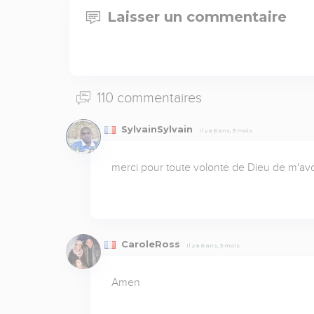
Laisser un commentaire
110 commentaires
SylvainSylvain
Il y a 6 ans, 3 mois
merci pour toute volonte de Dieu de m'avo
CaroleRoss
Il y a 6 ans, 3 mois
Amen