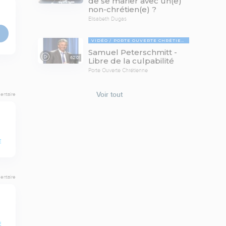
de se marier avec un(e)
non-chrétien(e) ?
Elisabeth Dugas
VIDÉO
PORTE OUVERTE CHRÉTIENNE
Samuel Peterschmitt -
62:01
Libre de la culpabilité
Porte Ouverte Chrétienne
Voir tout
entaire
E
entaire
E