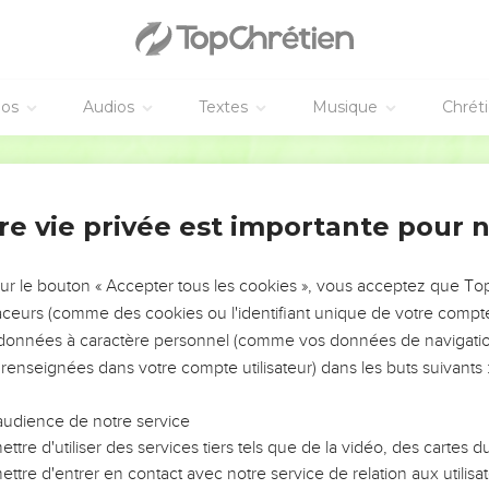
éos
Audios
Textes
Musique
Chrét
re vie privée est importante pour 
NEMENT DE L’ANNÉE !
ÉVITER LES VOTRES ?
sur le bouton « Accepter tous les cookies », vous acceptez que T
traceurs (comme des cookies ou l'identifiant unique de votre compte 
tes, leur impact, leur foi ou leur vision. Mais on voit
s données à caractère personnel (comme vos données de navigatio
fficiles qu'ils ont traversés, alors même que ce sont
 renseignées dans votre compte utilisateur) dans les buts suivants 
audience de notre service
s, et responsables reviennent sur les erreurs
 avancer avec plus de sagesse afin que leurs erreurs
ttre d'utiliser des services tiers tels que de la vidéo, des cartes
un ministère, une équipe, un groupe ou une famille,
ttre d'entrer en contact avec notre service de relation aux utilisat