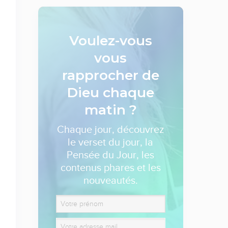
Voulez-vous
vous
rapprocher de
Dieu
chaque
matin ?
Chaque jour, découvrez
le verset du jour, la
Pensée du Jour, les
contenus phares et les
nouveautés.