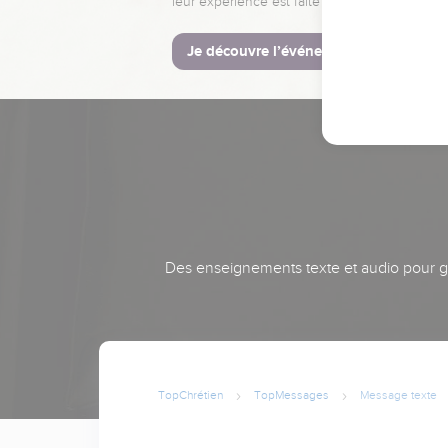
leur expérience est faite pour vous.
Je découvre l’événement
Des enseignements texte et audio pour gra
TopChrétien
TopMessages
Message texte