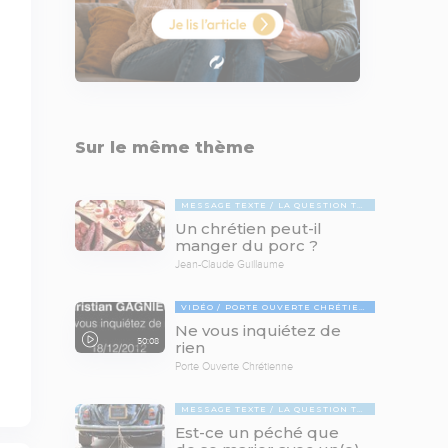
Sur le même thème
MESSAGE TEXTE
LA QUESTION TABOUE
Un chrétien peut-il
manger du porc ?
Jean-Claude Guillaume
VIDÉO
PORTE OUVERTE CHRÉTIENNE
Ne vous inquiétez de
50:08
rien
Porte Ouverte Chrétienne
MESSAGE TEXTE
LA QUESTION TABOUE
Est-ce un péché que