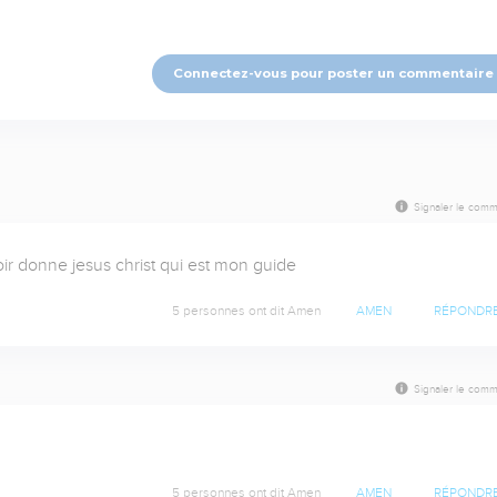
Connectez-vous pour poster un commentaire
Signaler le comm
ir donne jesus christ qui est mon guide
5 personnes ont dit Amen
AMEN
RÉPONDR
Signaler le comm
5 personnes ont dit Amen
AMEN
RÉPONDR