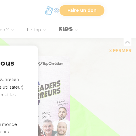
Faire un don
ien ?
Le Top
FERMER
nous
opChrétien
utilisateur)
n et les
:
 du monde…
eurs.