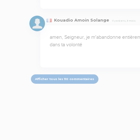
Kouadio Amoin Solange
Il y a 6 ans, 3 mois
amen, Seigneur, je m'abandonne entièrement
dans ta volonté
Afficher tous les 110 commentaires