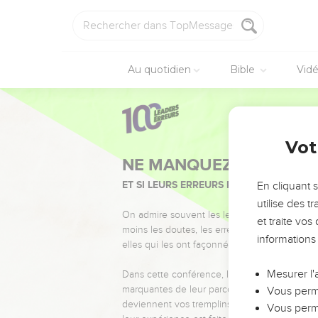
Au quotidien
Bible
Vid
Vot
NE MANQUEZ PAS L’ÉVÉ
ET SI LEURS ERREURS POUVAIENT VOUS 
En cliquant 
utilise des 
On admire souvent les leaders pour leurs réussi
et traite vo
moins les doutes, les erreurs et les saisons di
informations
elles qui les ont façonnés.
Mesurer l'
Dans cette conférence, leaders, entrepreneur
marquantes de leur parcours et les clés pour
Vous perme
deviennent vos tremplins. Que vous guidiez 
Vous perme