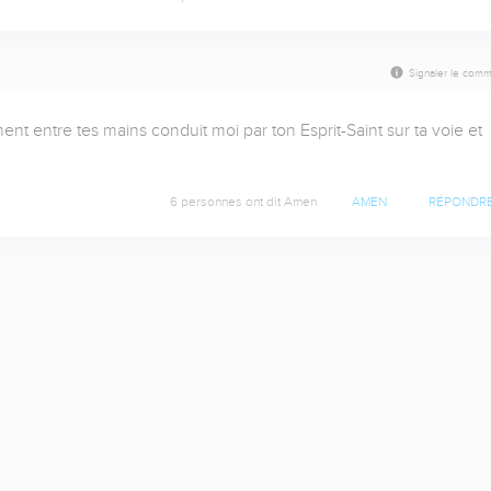
Signaler le comm
 entre tes mains conduit moi par ton Esprit-Saint sur ta voie et 
6 personnes ont dit Amen
AMEN
RÉPONDR