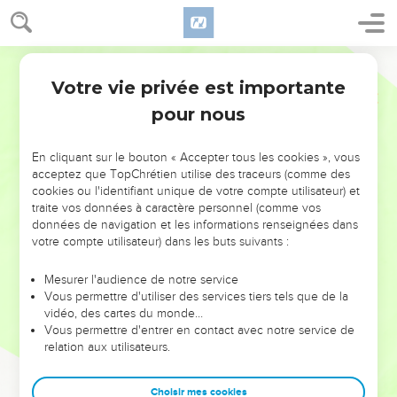
Votre vie privée est importante
pour nous
NE MANQUEZ PAS L’ÉVÉNEMENT
En cliquant sur le bouton « Accepter tous les cookies », vous
DE L’ANNÉE !
acceptez que TopChrétien utilise des traceurs (comme des
cookies ou l'identifiant unique de votre compte utilisateur) et
ET SI LEURS ERREURS POUVAIENT VOUS ÉVITER LES
traite vos données à caractère personnel (comme vos
VOTRES ?
données de navigation et les informations renseignées dans
votre compte utilisateur) dans les buts suivants :
On admire souvent les leaders pour leurs réussites, leur impact,
leur foi ou leur vision. Mais on voit moins les doutes, les erreurs
Mesurer l'audience de notre service
Vous permettre d'utiliser des services tiers tels que de la
et les saisons difficiles qu'ils ont traversés, alors même que ce
vidéo, des cartes du monde…
sont elles qui les ont façonnés.
Vous permettre d'entrer en contact avec notre service de
relation aux utilisateurs.
Dans cette conférence, leaders, entrepreneurs, et responsables
reviennent sur les erreurs marquantes de leur parcours et les
clés pour avancer avec plus de sagesse afin que leurs erreurs
Choisir mes cookies