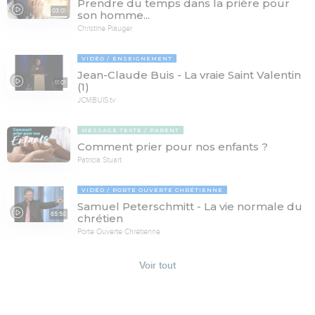
Prendre du temps dans la prière pour
03:01
son homme...
Christine Piauger
VIDÉO
ENSEIGNEMENT
Jean-Claude Buis - La vraie Saint Valentin
11:01
(1)
JCMBUIS.tv
MESSAGE TEXTE
PARENT
Comment prier pour nos enfants ?
Patricia Stuart
VIDÉO
PORTE OUVERTE CHRÉTIENNE
Samuel Peterschmitt - La vie normale du
65:58
chrétien
Porte Ouverte Chrétienne
Voir tout