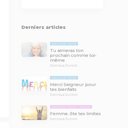
Derniers articles
MESSAGE TEXTE
Tu aimeras ton
prochain comme toi-
même
Dominique Dumond
MESSAGE TEXTE
Merci Seigneur pour
tes bienfaits
Dominique Dumond
MESSAGE TEXTE
FEMME
Femme, ôte tes limites
Dominique Dumond