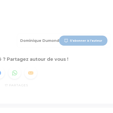
Dominique Dumond
S'abonner à l'auteur
 ? Partagez autour de vous !
17
PARTAGES