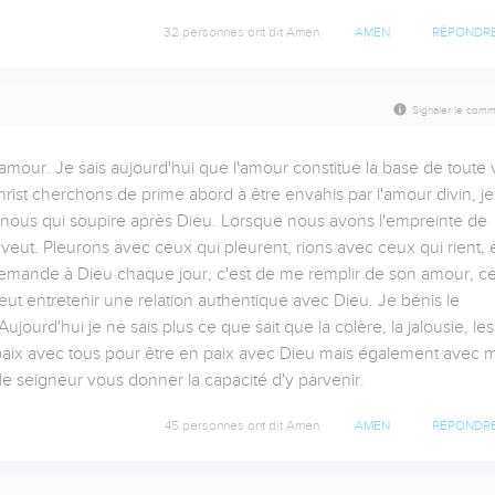
32 personnes ont dit Amen
AMEN
RÉPONDR
Signaler le comm
our. Je sais aujourd'hui que l'amour constitue la base de toute vi
ist cherchons de prime abord à être envahis par l'amour divin, je 
 nous qui soupire après Dieu. Lorsque nous avons l'empreinte de 
ut. Pleurons avec ceux qui pleurent, rions avec ceux qui rient, e
emande à Dieu chaque jour, c'est de me remplir de son amour, cet
ut entretenir une relation authentique avec Dieu. Je bénis le 
ourd'hui je ne sais plus ce que sait que la colère, la jalousie, les 
 paix avec tous pour être en paix avec Dieu mais également avec m
e seigneur vous donner la capacité d'y parvenir.
45 personnes ont dit Amen
AMEN
RÉPONDR