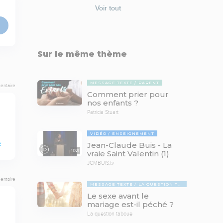
Voir tout
Sur le même thème
MESSAGE TEXTE
PARENT
entaire
Comment prier pour
nos enfants ?
Patricia Stuart
VIDÉO
ENSEIGNEMENT
Jean-Claude Buis - La
E
11:01
vraie Saint Valentin (1)
JCMBUIS.tv
entaire
MESSAGE TEXTE
LA QUESTION TABOUE
Le sexe avant le
mariage est-il péché ?
La question taboue