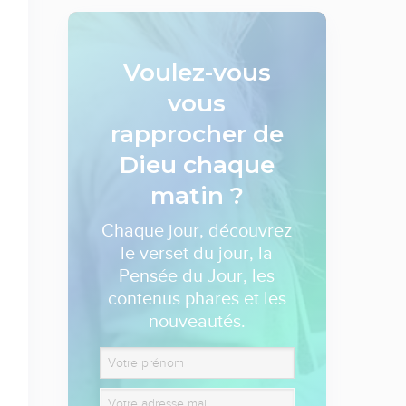
Voulez-vous
vous
rapprocher de
Dieu
chaque
matin ?
Chaque jour, découvrez
le verset du jour, la
Pensée du Jour, les
contenus phares et les
nouveautés.