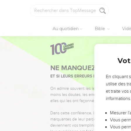
Au quotidien
Bible
Vid
Vot
NE MANQUEZ PAS L’ÉVÉ
ET SI LEURS ERREURS POUVAIENT VOUS 
En cliquant 
utilise des 
On admire souvent les leaders pour leurs réussi
et traite vo
moins les doutes, les erreurs et les saisons di
informations
elles qui les ont façonnés.
Mesurer l'
Dans cette conférence, leaders, entrepreneur
marquantes de leur parcours et les clés pour
Vous perme
deviennent vos tremplins. Que vous guidiez 
Vous perme