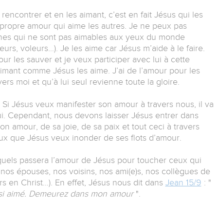
rencontrer et en les aimant, c’est en fait Jésus qui les
 propre amour qui aime les autres. Je ne peux pas
onnes qui ne sont pas aimables aux yeux du monde
urs, voleurs…). Je les aime car Jésus m’aide à le faire.
r les sauver et je veux participer avec lui à cette
aimant comme Jésus les aime. J’ai de l’amour pour les
vers moi et qu’à lui seul revienne toute la gloire.
Si Jésus veux manifester son amour à travers nous, il va
i. Cependant, nous devons laisser Jésus entrer dans
on amour, de sa joie, de sa paix et tout ceci à travers
x que Jésus veux inonder de ses flots d’amour.
quels passera l’amour de Jésus pour toucher ceux qui
 nos épouses, nos voisins, nos ami(e)s, nos collègues de
rs en Christ…). En effet, Jésus nous dit dans
Jean 15/9
: "
ssi aimé. Demeurez dans mon amour
".