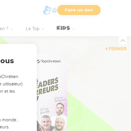
Faire un don
ien ?
Le Top
FERMER
nous
opChrétien
utilisateur)
n et les
:
 du monde…
eurs.