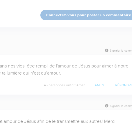
Connectez-vous pour poster un commentaire
Signaler le comm
ans nos vies, être rempli de l'amour de Jésus pour aimer à notre 
 ta lumière qui n'est qu'amour.
45 personnes ont dit Amen
AMEN
RÉPONDR
Signaler le comm
amour de Jésus afin de le transmettre aux autres! Merci 