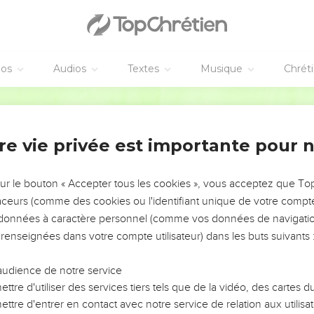
éos
Audios
Textes
Musique
Chrét
re vie privée est importante pour 
NEMENT DE L’ANNÉE !
ÉVITER LES VOTRES ?
sur le bouton « Accepter tous les cookies », vous acceptez que T
traceurs (comme des cookies ou l'identifiant unique de votre compte 
tes, leur impact, leur foi ou leur vision. Mais on voit
s données à caractère personnel (comme vos données de navigatio
fficiles qu'ils ont traversés, alors même que ce sont
 renseignées dans votre compte utilisateur) dans les buts suivants 
audience de notre service
s, et responsables reviennent sur les erreurs
 avancer avec plus de sagesse afin que leurs erreurs
ttre d'utiliser des services tiers tels que de la vidéo, des cartes
un ministère, une équipe, un groupe ou une famille,
ttre d'entrer en contact avec notre service de relation aux utilisat