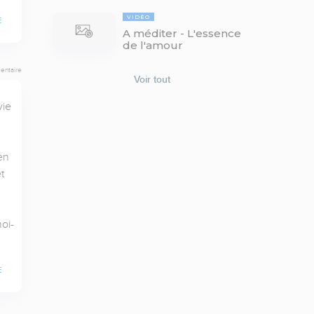
VIDÉO
E
A méditer - L'essence
de l'amour
entaire
Voir tout
e  
n 
 
oi-
E