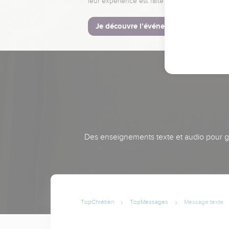
leur expérience est faite pour vous.
Je découvre l’événement
Des enseignements texte et audio pour gra
TopChrétien
TopMessages
Message texte