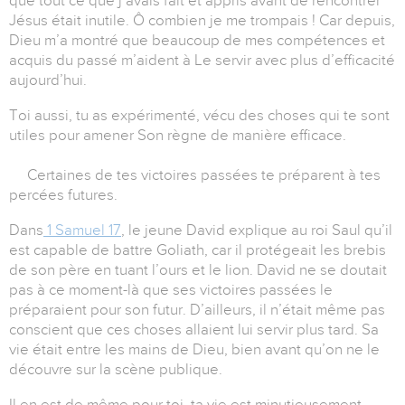
que tout ce que j’avais fait et appris avant de rencontrer
Jésus était inutile. Ô combien je me trompais ! Car depuis,
Dieu m’a montré que beaucoup de mes compétences et
acquis du passé m’aident à Le servir avec plus d’efficacité
aujourd’hui.
Toi aussi, tu as expérimenté, vécu des choses qui te sont
utiles pour amener Son règne de manière efficace.
Certaines de tes victoires passées te préparent à tes
percées futures.
Dans
1 Samuel 17
, le jeune David explique au roi Saul qu’il
est capable de battre Goliath, car il protégeait les brebis
de son père en tuant l’ours et le lion. David ne se doutait
pas à ce moment-là que ses victoires passées le
préparaient pour son futur. D’ailleurs, il n’était même pas
conscient que ces choses allaient lui servir plus tard. Sa
vie était entre les mains de Dieu, bien avant qu’on ne le
découvre sur la scène publique.
Il en est de même pour toi, ta vie est minutieusement