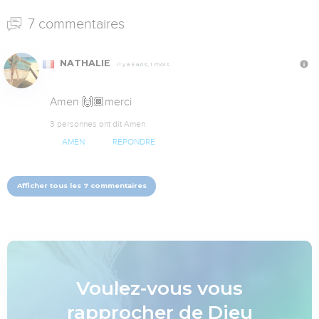
7 commentaires
NATHALIE
Il y a 5 ans, 1 mois
Amen 🙌🏾merci
3 personnes ont dit Amen
AMEN
RÉPONDRE
Afficher tous les 7 commentaires
Voulez-vous vous
rapprocher de Dieu