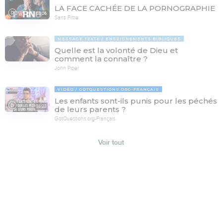
LA FACE CACHÉE DE LA PORNOGRAPHIE
08:06
Sans Filtre
MESSAGE TEXTE
ENSEIGNEMENTS BIBLIQUES
Quelle est la volonté de Dieu et
comment la connaître ?
John Piper
VIDÉO
GOTQUESTIONS.ORG-FRANÇAIS
Les enfants sont-ils punis pour les péchés
03:22
de leurs parents ?
GotQuestions.org-Français
Voir tout