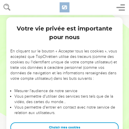
Votre vie privée est importante
pour nous
NE MANQUEZ PAS L’ÉVÉNEMENT
En cliquant sur le bouton « Accepter tous les cookies », vous
DE L’ANNÉE !
acceptez que TopChrétien utilise des traceurs (comme des
cookies ou l'identifiant unique de votre compte utilisateur) et
ET SI LEURS ERREURS POUVAIENT VOUS ÉVITER LES
traite vos données à caractère personnel (comme vos
VOTRES ?
données de navigation et les informations renseignées dans
votre compte utilisateur) dans les buts suivants :
On admire souvent les leaders pour leurs réussites, leur impact,
leur foi ou leur vision. Mais on voit moins les doutes, les erreurs
Mesurer l'audience de notre service
Vous permettre d'utiliser des services tiers tels que de la
et les saisons difficiles qu'ils ont traversés, alors même que ce
vidéo, des cartes du monde…
sont elles qui les ont façonnés.
Vous permettre d'entrer en contact avec notre service de
relation aux utilisateurs.
Dans cette conférence, leaders, entrepreneurs, et responsables
reviennent sur les erreurs marquantes de leur parcours et les
clés pour avancer avec plus de sagesse afin que leurs erreurs
Choisir mes cookies