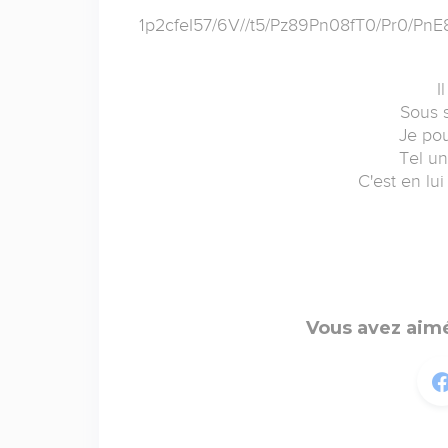
1p2cfeI57/6V//t5/Pz89Pn08fT0/Pr0/
I
Sous s
Je pou
Tel un
C'est en lui
Vous avez aimé