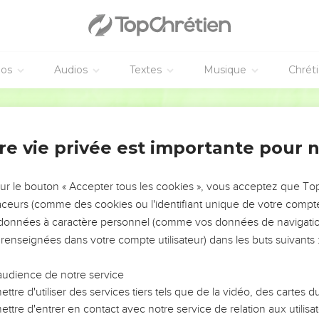
éos
Audios
Textes
Musique
Chrét
re vie privée est importante pour 
NEMENT DE L’ANNÉE !
ÉVITER LES VOTRES ?
sur le bouton « Accepter tous les cookies », vous acceptez que T
traceurs (comme des cookies ou l'identifiant unique de votre compte 
tes, leur impact, leur foi ou leur vision. Mais on voit
s données à caractère personnel (comme vos données de navigatio
fficiles qu'ils ont traversés, alors même que ce sont
 renseignées dans votre compte utilisateur) dans les buts suivants 
audience de notre service
s, et responsables reviennent sur les erreurs
 avancer avec plus de sagesse afin que leurs erreurs
ttre d'utiliser des services tiers tels que de la vidéo, des cartes
un ministère, une équipe, un groupe ou une famille,
ttre d'entrer en contact avec notre service de relation aux utilisat