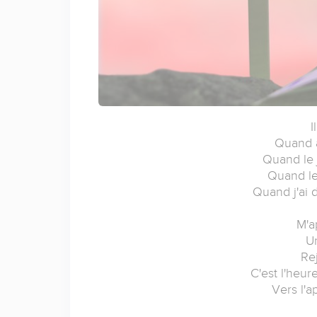
I
Quand à
Quand le 
Quand les
Quand j'ai d
M'a
Un
Rej
C'est l'heur
Vers l'a