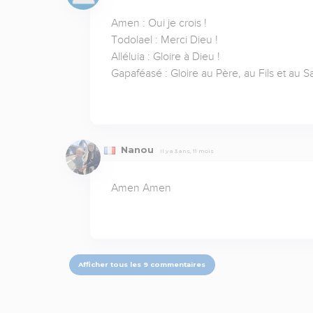
Amen : Oui je crois !

Todolael : Merci Dieu !

Alléluia : Gloire à Dieu !

Gapaféasé : Gloire au Père, au Fils et au Sain
Nanou
Il y a 3 ans, 11 mois
Amen Amen
Afficher tous les 9 commentaires