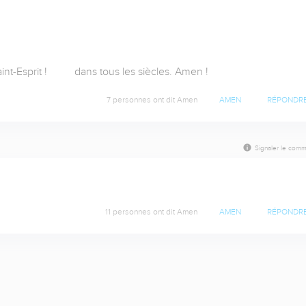
t-Esprit !          dans tous les siècles. Amen !
7 personnes ont dit Amen
AMEN
RÉPONDR
Signaler le comm
11 personnes ont dit Amen
AMEN
RÉPONDR