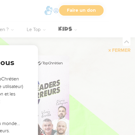
Faire un don
ien ?
Le Top
FERMER
nous
opChrétien
utilisateur)
n et les
:
 du monde…
eurs.