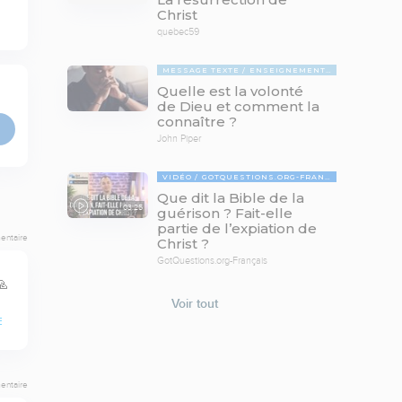
Christ
quebec59
MESSAGE TEXTE
ENSEIGNEMENTS BIBLIQUES
Quelle est la volonté
de Dieu et comment la
connaître ?
John Piper
VIDÉO
GOTQUESTIONS.ORG-FRANÇAIS
Que dit la Bible de la
03:25
guérison ? Fait-elle
partie de l’expiation de
entaire
Christ ?
GotQuestions.org-Français
🙏
Voir tout
E
entaire