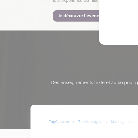
leur expérience est faite pour vous.
Je découvre l’événement
Des enseignements texte et audio pour gra
TopChrétien
TopMessages
Message texte