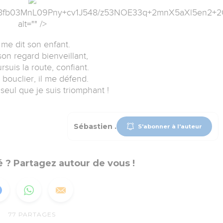
PnE8fb03MnL09Pny+cv1J548/z53NOE33q+2mnX5aXl5en2+
alt="" />
l me dit son enfant.
on regard bienveillant,
rsuis la route, confiant.
 bouclier, il me défend.
 seul que je suis triomphant !
Sébastien .
S'abonner à l'auteur
 ? Partagez autour de vous !
77
PARTAGES