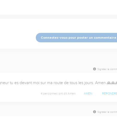
Connectez-vous pour poster un commentaire
Signaler le comm
neur tu es devant moi sur ma route de tous les jours. Amen 🙏🙏
4 personnes ont dit Amen
AMEN
RÉPONDR
Signaler le comm