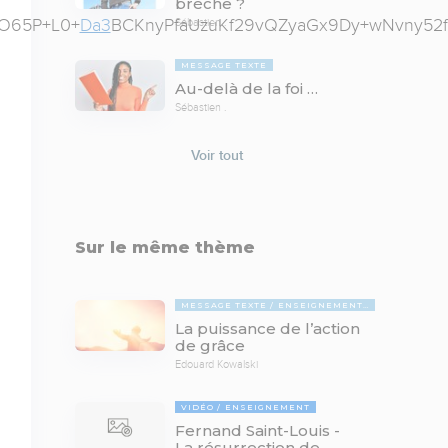
brèche ?
2O65P+L0+
Da3
BCKnyPfaUzuKf29vQZyaGx9Dy+wNvny52fx
Sébastien .
MESSAGE TEXTE
Au-delà de la foi …
Sébastien .
Voir tout
Sur le même thème
MESSAGE TEXTE
ENSEIGNEMENTS BIBLIQUES
La puissance de l’action
de grâce
Edouard Kowalski
VIDÉO
ENSEIGNEMENT
Fernand Saint-Louis -
La résurrection de