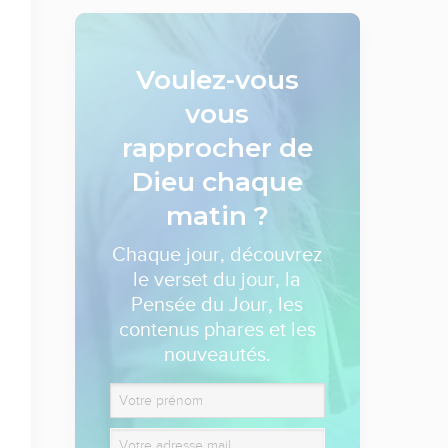
Voulez-vous
vous
rapprocher de
Dieu
chaque
matin ?
Chaque jour, découvrez
le verset du jour, la
Pensée du Jour, les
contenus phares et les
nouveautés.