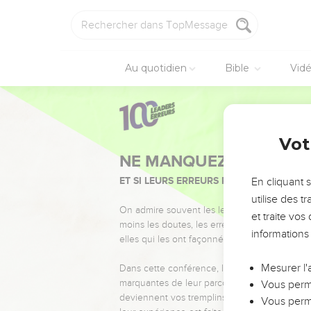
Au quotidien
Bible
Vid
Vot
NE MANQUEZ PAS L’ÉVÉ
ET SI LEURS ERREURS POUVAIENT VOUS 
En cliquant 
utilise des 
On admire souvent les leaders pour leurs réussi
et traite vo
moins les doutes, les erreurs et les saisons di
informations
elles qui les ont façonnés.
Mesurer l'
Dans cette conférence, leaders, entrepreneur
marquantes de leur parcours et les clés pour
Vous perme
deviennent vos tremplins. Que vous guidiez 
Vous perme