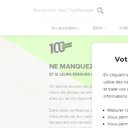
Au quotidien
Bible
Vid
Vot
NE MANQUEZ PAS L’ÉVÉ
ET SI LEURS ERREURS POUVAIENT VOUS 
En cliquant 
utilise des 
On admire souvent les leaders pour leurs réussi
et traite vo
moins les doutes, les erreurs et les saisons di
informations
elles qui les ont façonnés.
Mesurer l'
Dans cette conférence, leaders, entrepreneur
marquantes de leur parcours et les clés pour
Vous perme
deviennent vos tremplins. Que vous guidiez 
Vous perme