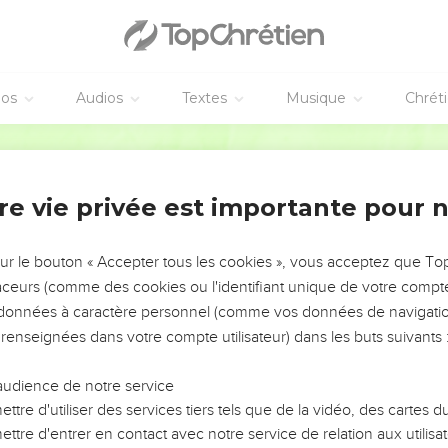
éos
Audios
Textes
Musique
Chrét
re vie privée est importante pour 
NEMENT DE L’ANNÉE !
ÉVITER LES VOTRES ?
sur le bouton « Accepter tous les cookies », vous acceptez que T
traceurs (comme des cookies ou l'identifiant unique de votre compte 
tes, leur impact, leur foi ou leur vision. Mais on voit
s données à caractère personnel (comme vos données de navigatio
fficiles qu'ils ont traversés, alors même que ce sont
 renseignées dans votre compte utilisateur) dans les buts suivants 
audience de notre service
s, et responsables reviennent sur les erreurs
 avancer avec plus de sagesse afin que leurs erreurs
ttre d'utiliser des services tiers tels que de la vidéo, des cartes
un ministère, une équipe, un groupe ou une famille,
ttre d'entrer en contact avec notre service de relation aux utilisat