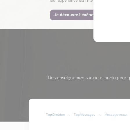
leur expérience est faite pour vous.
Je découvre l’événement
Des enseignements texte et audio pour gra
TopChrétien
TopMessages
Message texte