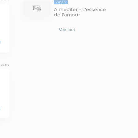
VIDÉO
A méditer - L'essence
de l'amour
Voir tout
E
entaire
E