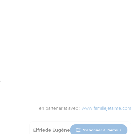
,
en partenariat avec :
www.famillejetaime.com
Elfriede Eugène
S'abonner à l'auteur