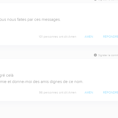
us nous faites par ces messages.

101 personnes ont dit Amen
AMEN
RÉPONDR
Signaler le comm
é celà 

amie et donne-moi des amis dignes de ce nom.
96 personnes ont dit Amen
AMEN
RÉPONDR