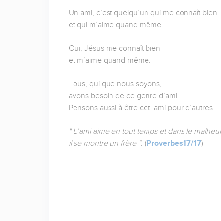
Un ami, c’est quelqu’un qui me connaît bien
et qui m’aime quand même …
Oui, Jésus me connaît bien
et m’aime quand même.
Tous, qui que nous soyons,
avons besoin de ce genre d’ami.
Pensons aussi à être cet ami pour d’autres.
" L’ami aime en tout temps et dans le malheur
il se montre un frère "
. (
Proverbes17/17
)