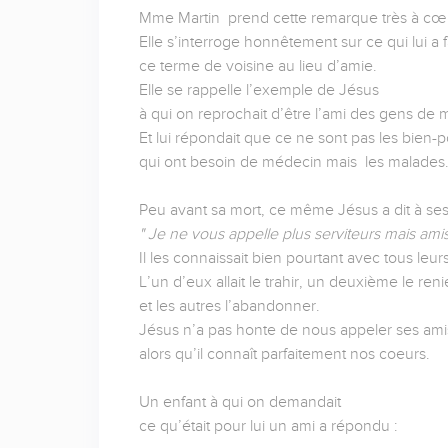
Mme Martin prend cette remarque très à cœ
Elle s’interroge honnêtement sur ce qui lui a fa
ce terme de voisine au lieu d’amie.
Elle se rappelle l’exemple de Jésus
à qui on reprochait d’être l’ami des gens de 
Et lui répondait que ce ne sont pas les bien-p
qui ont besoin de médecin mais les malades
Peu avant sa mort, ce même Jésus a dit à ses 
" Je ne vous appelle plus serviteurs mais amis
Il les connaissait bien pourtant avec tous leur
L’un d’eux allait le trahir, un deuxième le reni
et les autres l’abandonner.
Jésus n’a pas honte de nous appeler ses ami
alors qu’il connaît parfaitement nos coeurs.
Un enfant à qui on demandait
ce qu’était pour lui un ami a répondu :