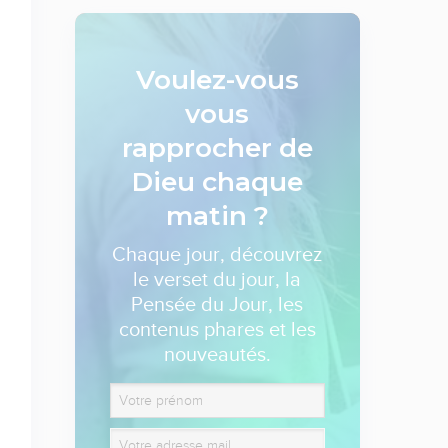
Voulez-vous
vous
rapprocher de
Dieu
chaque
matin ?
Chaque jour, découvrez
le verset du jour, la
Pensée du Jour, les
contenus phares et les
nouveautés.