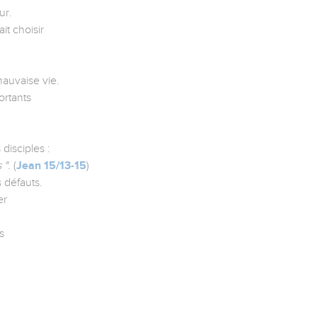
ur.
it choisir
mauvaise vie.
ortants
.
disciples :
 "
. (
Jean 15/13-15
)
s défauts.
er
s