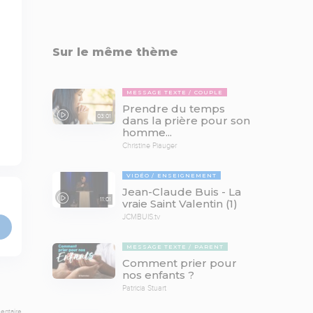
Sur le même thème
MESSAGE TEXTE
COUPLE
Prendre du temps
03:01
dans la prière pour son
homme...
Christine Piauger
VIDÉO
ENSEIGNEMENT
Jean-Claude Buis - La
11:01
vraie Saint Valentin (1)
JCMBUIS.tv
MESSAGE TEXTE
PARENT
Comment prier pour
nos enfants ?
Patricia Stuart
entaire