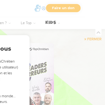
Faire un don
ien ?
Le Top
FERMER
nous
opChrétien
utilisateur)
n et les
:
 du monde…
eurs.