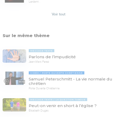
Lerdami .
Voir tout
Sur le même thème
MESSAGE TEXTE
Parlons de l’impudicité
Jean-Marc Ferez
VIDÉO
PORTE OUVERTE CHRÉTIENNE
Samuel Peterschmitt - La vie normale du
65:58
chrétien
Porte Ouverte Chrétienne
MESSAGE TEXTE
LA QUESTION TABOUE
Peut-on venir en short à l’église ?
Elisabeth Dugas