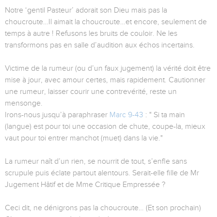
Notre ‘gentil Pasteur’ adorait son Dieu mais pas la
choucroute…Il aimait la choucroute…et encore, seulement de
temps à autre ! Refusons les bruits de couloir. Ne les
transformons pas en salle d’audition aux échos incertains.
Victime de la rumeur (ou d’un faux jugement) la vérité doit être
mise à jour, avec amour certes, mais rapidement. Cautionner
une rumeur, laisser courir une contrevérité, reste un
mensonge.
Irons-nous jusqu’à paraphraser
Marc 9-43
: " Si ta main
(langue) est pour toi une occasion de chute, coupe-la, mieux
vaut pour toi entrer manchot (muet) dans la vie."
La rumeur naît d’un rien, se nourrit de tout, s’enfle sans
scrupule puis éclate partout alentours. Serait-elle fille de Mr
Jugement Hâtif et de Mme Critique Empressée ?
Ceci dit, ne dénigrons pas la choucroute… (Et son prochain)