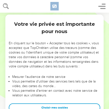
Votre vie privée est importante
pour nous
NE MANQUEZ PAS L’ÉVÉNEMENT
En cliquant sur le bouton « Accepter tous les cookies », vous
DE L’ANNÉE !
acceptez que TopChrétien utilise des traceurs (comme des
cookies ou l'identifiant unique de votre compte utilisateur) et
ET SI LEURS ERREURS POUVAIENT VOUS ÉVITER LES
traite vos données à caractère personnel (comme vos
VOTRES ?
données de navigation et les informations renseignées dans
votre compte utilisateur) dans les buts suivants :
On admire souvent les leaders pour leurs réussites, leur impact,
leur foi ou leur vision. Mais on voit moins les doutes, les erreurs
Mesurer l'audience de notre service
Vous permettre d'utiliser des services tiers tels que de la
et les saisons difficiles qu'ils ont traversés, alors même que ce
vidéo, des cartes du monde…
sont elles qui les ont façonnés.
Vous permettre d'entrer en contact avec notre service de
relation aux utilisateurs.
Dans cette conférence, leaders, entrepreneurs, et responsables
reviennent sur les erreurs marquantes de leur parcours et les
clés pour avancer avec plus de sagesse afin que leurs erreurs
Choisir mes cookies