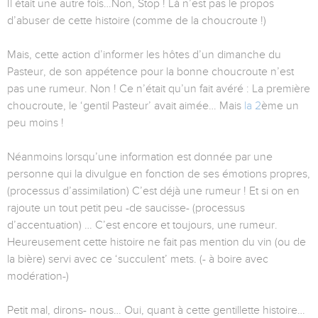
Il était une autre fois…Non, Stop ! Là n’est pas le propos
d’abuser de cette histoire (comme de la choucroute !)
Mais, cette action d’informer les hôtes d’un dimanche du
Pasteur, de son appétence pour la bonne choucroute n’est
pas une rumeur. Non ! Ce n’était qu’un fait avéré : La première
choucroute, le ‘gentil Pasteur’ avait aimée… Mais
la 2
ème un
peu moins !
Néanmoins lorsqu’une information est donnée par une
personne qui la divulgue en fonction de ses émotions propres,
(processus d’assimilation) C’est déjà une rumeur ! Et si on en
rajoute un tout petit peu -de saucisse- (processus
d’accentuation) … C’est encore et toujours, une rumeur.
Heureusement cette histoire ne fait pas mention du vin (ou de
la bière) servi avec ce ‘succulent’ mets. (- à boire avec
modération-)
Petit mal, dirons- nous… Oui, quant à cette gentillette histoire…