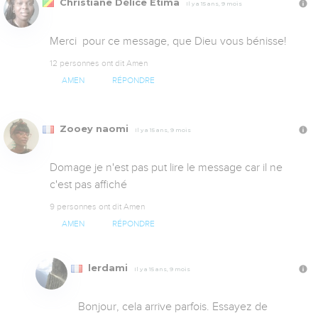
Christiane Délice Etima
Il y a 15 ans, 9 mois
Merci  pour ce message, que Dieu vous bénisse!
12 personnes ont dit Amen
AMEN
RÉPONDRE
Zooey naomi
Il y a 15 ans, 9 mois
Domage je n'est pas put lire le message car il ne 
c'est pas affiché
9 personnes ont dit Amen
AMEN
RÉPONDRE
lerdami
Il y a 15 ans, 9 mois
Bonjour, cela arrive parfois. Essayez de 