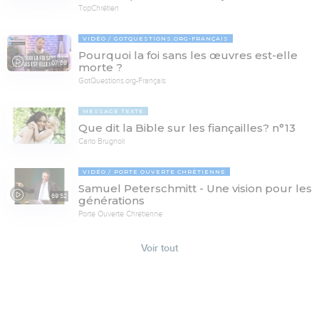
TopChrétien
VIDÉO
GOTQUESTIONS.ORG-FRANÇAIS
Pourquoi la foi sans les œuvres est-elle
07:59
morte ?
GotQuestions.org-Français
MESSAGE TEXTE
Que dit la Bible sur les fiançailles? n°13
Carlo Brugnoli
VIDÉO
PORTE OUVERTE CHRÉTIENNE
Samuel Peterschmitt - Une vision pour les
69:52
générations
Porte Ouverte Chrétienne
Voir tout