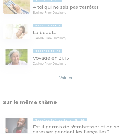
A toi qui ne sais pas t'arrêter
Evelyne Frère Datcharry
MESSAGE TEXTE
La beauté
Evelyne Frère Datcharry
MESSAGE TEXTE
Voyage en 2015
Evelyne Frère Datcharry
Voir tout
Sur le même thème
MESSAGE TEXTE
TOPCHRÉTIEN
Est-il permis de s'embrasser et de se
caresser pendant les fiançailles?