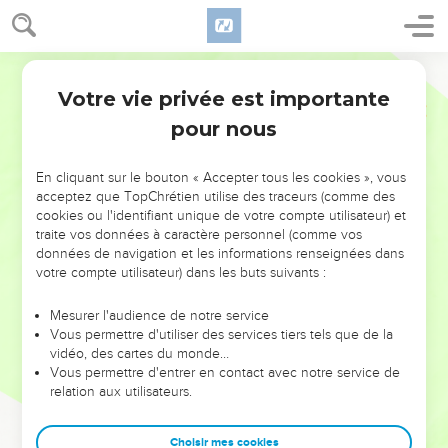
Votre vie privée est importante
pour nous
NE MANQUEZ PAS L’ÉVÉNEMENT
En cliquant sur le bouton « Accepter tous les cookies », vous
DE L’ANNÉE !
acceptez que TopChrétien utilise des traceurs (comme des
cookies ou l'identifiant unique de votre compte utilisateur) et
ET SI LEURS ERREURS POUVAIENT VOUS ÉVITER LES
traite vos données à caractère personnel (comme vos
VOTRES ?
données de navigation et les informations renseignées dans
votre compte utilisateur) dans les buts suivants :
On admire souvent les leaders pour leurs réussites, leur impact,
leur foi ou leur vision. Mais on voit moins les doutes, les erreurs
Mesurer l'audience de notre service
Vous permettre d'utiliser des services tiers tels que de la
et les saisons difficiles qu'ils ont traversés, alors même que ce
vidéo, des cartes du monde…
sont elles qui les ont façonnés.
Vous permettre d'entrer en contact avec notre service de
relation aux utilisateurs.
Dans cette conférence, leaders, entrepreneurs, et responsables
reviennent sur les erreurs marquantes de leur parcours et les
clés pour avancer avec plus de sagesse afin que leurs erreurs
Choisir mes cookies