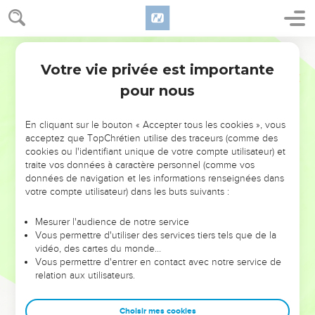
Votre vie privée est importante
pour nous
NE MANQUEZ PAS L’ÉVÉNEMENT
En cliquant sur le bouton « Accepter tous les cookies », vous
DE L’ANNÉE !
acceptez que TopChrétien utilise des traceurs (comme des
cookies ou l'identifiant unique de votre compte utilisateur) et
ET SI LEURS ERREURS POUVAIENT VOUS ÉVITER LES
traite vos données à caractère personnel (comme vos
VOTRES ?
données de navigation et les informations renseignées dans
votre compte utilisateur) dans les buts suivants :
On admire souvent les leaders pour leurs réussites, leur impact,
leur foi ou leur vision. Mais on voit moins les doutes, les erreurs
Mesurer l'audience de notre service
Vous permettre d'utiliser des services tiers tels que de la
et les saisons difficiles qu'ils ont traversés, alors même que ce
vidéo, des cartes du monde…
sont elles qui les ont façonnés.
Vous permettre d'entrer en contact avec notre service de
relation aux utilisateurs.
Dans cette conférence, leaders, entrepreneurs, et responsables
reviennent sur les erreurs marquantes de leur parcours et les
clés pour avancer avec plus de sagesse afin que leurs erreurs
Choisir mes cookies