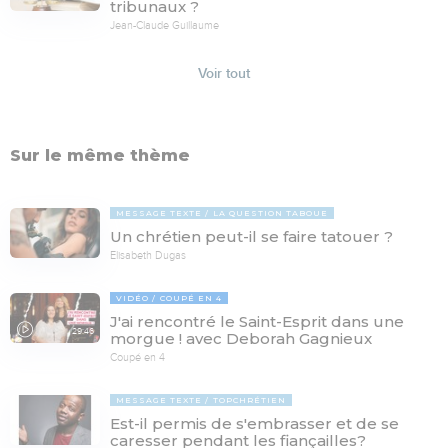
tribunaux ?
Jean-Claude Guillaume
Voir tout
Sur le même thème
MESSAGE TEXTE
LA QUESTION TABOUE
Un chrétien peut-il se faire tatouer ?
Elisabeth Dugas
VIDÉO
COUPÉ EN 4
J'ai rencontré le Saint-Esprit dans une
29:46
morgue ! avec Deborah Gagnieux
Coupé en 4
MESSAGE TEXTE
TOPCHRÉTIEN
Est-il permis de s'embrasser et de se
caresser pendant les fiançailles?