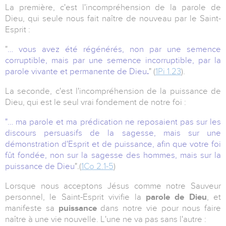
La première, c'est l'incompréhension de la parole de
Dieu, qui seule nous fait naître de nouveau par le Saint-
Esprit :
"
… vous avez été régénérés, non par une semence
corruptible, mais par une semence incorruptible, par la
parole vivante et permanente de Dieu
.
" (
1Pi 1.23
).
La seconde, c'est l'incompréhension de la puissance de
Dieu, qui est le seul vrai fondement de notre foi :
"… ma parole et ma prédication ne reposaient pas sur les
discours persuasifs de la sagesse, mais sur une
démonstration d'Esprit et de puissance, afin que votre foi
fût fondée, non sur la sagesse des hommes, mais sur la
puissance de Dieu
"
.
(
1Co 2.1-5
)
Lorsque nous acceptons Jésus comme notre Sauveur
personnel, le Saint-Esprit vivifie la
parole de Dieu
, et
manifeste sa
puissance
dans notre vie pour nous faire
naître à une vie nouvelle. L'une ne va pas sans l'autre :