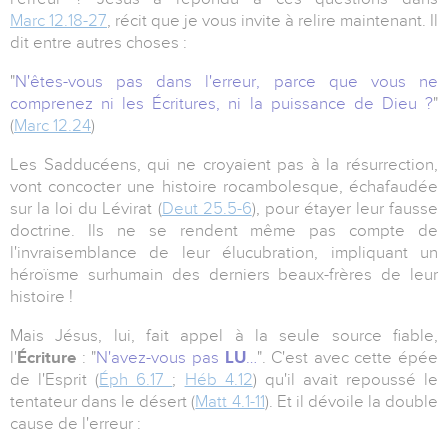
Marc 12.18-27
, récit que je vous invite à relire maintenant. Il
dit entre autres choses :
"
N'êtes-vous pas dans l'erreur, parce que vous ne
comprenez ni les Écritures, ni la puissance de Dieu ?
"
(
Marc 12.24
)
Les Sadducéens, qui ne croyaient pas à la résurrection,
vont concocter une histoire rocambolesque, échafaudée
sur la loi du Lévirat (
Deut 25.5-6
), pour étayer leur fausse
doctrine. Ils ne se rendent même pas compte de
l'invraisemblance de leur élucubration, impliquant un
héroïsme surhumain des derniers beaux-frères de leur
histoire !
Mais Jésus, lui, fait appel à la seule source fiable,
l'
Écriture
: "
N'avez-vous pas
LU
…
". C'est avec cette épée
de l'Esprit (
Éph 6.17
;
Héb 4.12
) qu'il avait repoussé le
tentateur dans le désert (
Matt 4.1-11
). Et il dévoile la double
cause de l'erreur :