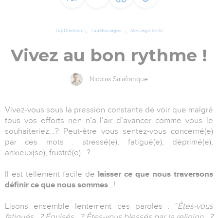
TopChrétien
TopMessages
Message texte
Vivez au bon rythme !
Nicolas Salafranque
Vivez-vous sous la pression constante de voir que malgré
tous vos efforts rien n’a l’air d’avancer comme vous le
souhaiteriez...? Peut-être vous sentez-vous concerné(e)
par ces mots : stressé(e), fatigué(e), déprimé(e),
anxieux(se), frustré(e)...?
Il est tellement facile de
laisser ce que nous traversons
définir ce que nous sommes
...!
Lisons ensemble lentement ces paroles : "
Êtes-vous
fatigués...? Épuisés...? Êtes-vous blessés par la religion...?