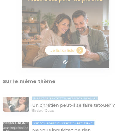
Sur le même thème
MESSAGE TEXTE
LA QUESTION TABOUE
Un chrétien peut-il se faire tatouer ?
Elisabeth Dugas
VIDÉO
PORTE OUVERTE CHRÉTIENNE
Ne vous inquiétez de rien