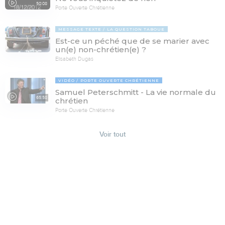
50:08
Porte Ouverte Chrétienne
MESSAGE TEXTE
LA QUESTION TABOUE
Est-ce un péché que de se marier avec
un(e) non-chrétien(e) ?
Elisabeth Dugas
VIDÉO
PORTE OUVERTE CHRÉTIENNE
Samuel Peterschmitt - La vie normale du
65:58
chrétien
Porte Ouverte Chrétienne
Voir tout