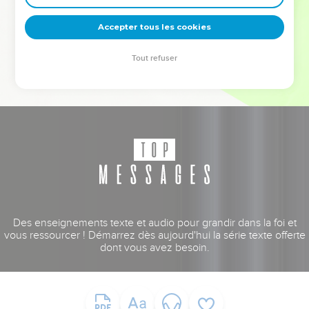
deviennent vos tremplins. Que vous guidiez un ministère, une
équipe, un groupe ou une famille, leur expérience est faite
Accepter tous les cookies
pour vous.
Tout refuser
Je découvre l’événement
Des enseignements texte et audio pour grandir dans la foi et
vous ressourcer ! Démarrez dès aujourd'hui la série texte offerte
dont vous avez besoin.