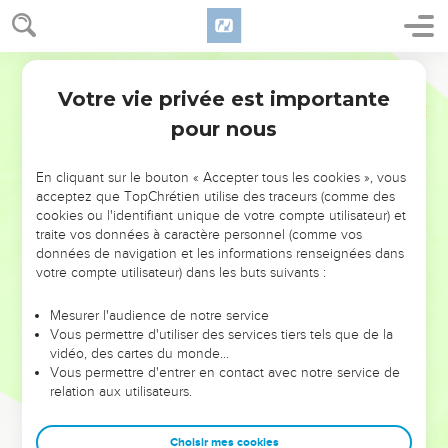
Votre vie privée est importante
pour nous
NE MANQUEZ PAS L’ÉVÉNEMENT
En cliquant sur le bouton « Accepter tous les cookies », vous
DE L’ANNÉE !
acceptez que TopChrétien utilise des traceurs (comme des
cookies ou l'identifiant unique de votre compte utilisateur) et
ET SI LEURS ERREURS POUVAIENT VOUS ÉVITER LES
traite vos données à caractère personnel (comme vos
VOTRES ?
données de navigation et les informations renseignées dans
votre compte utilisateur) dans les buts suivants :
On admire souvent les leaders pour leurs réussites, leur impact,
leur foi ou leur vision. Mais on voit moins les doutes, les erreurs
Mesurer l'audience de notre service
Vous permettre d'utiliser des services tiers tels que de la
et les saisons difficiles qu'ils ont traversés, alors même que ce
vidéo, des cartes du monde…
sont elles qui les ont façonnés.
Vous permettre d'entrer en contact avec notre service de
relation aux utilisateurs.
Dans cette conférence, leaders, entrepreneurs, et responsables
reviennent sur les erreurs marquantes de leur parcours et les
clés pour avancer avec plus de sagesse afin que leurs erreurs
Choisir mes cookies