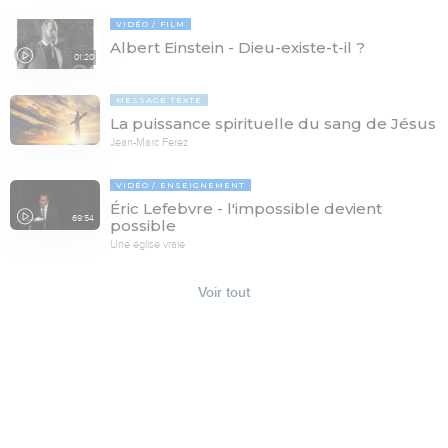
VIDÉO
FILM
Albert Einstein - Dieu-existe-t-il ?
01:20
MESSAGE TEXTE
La puissance spirituelle du sang de Jésus
Jean-Marc Ferez
VIDÉO
ENSEIGNEMENT
Éric Lefebvre - l'impossible devient
69:54
possible
Une église vraie
Voir tout