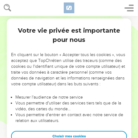
Votre vie privée est importante
pour nous
NE MANQUEZ PAS L’ÉVÉNEMENT
En cliquant sur le bouton « Accepter tous les cookies », vous
DE L’ANNÉE !
acceptez que TopChrétien utilise des traceurs (comme des
cookies ou l'identifiant unique de votre compte utilisateur) et
ET SI LEURS ERREURS POUVAIENT VOUS ÉVITER LES
traite vos données à caractère personnel (comme vos
VOTRES ?
données de navigation et les informations renseignées dans
votre compte utilisateur) dans les buts suivants :
On admire souvent les leaders pour leurs réussites, leur impact,
leur foi ou leur vision. Mais on voit moins les doutes, les erreurs
Mesurer l'audience de notre service
Vous permettre d'utiliser des services tiers tels que de la
et les saisons difficiles qu'ils ont traversés, alors même que ce
vidéo, des cartes du monde…
sont elles qui les ont façonnés.
Vous permettre d'entrer en contact avec notre service de
relation aux utilisateurs.
Dans cette conférence, leaders, entrepreneurs, et responsables
reviennent sur les erreurs marquantes de leur parcours et les
clés pour avancer avec plus de sagesse afin que leurs erreurs
Choisir mes cookies