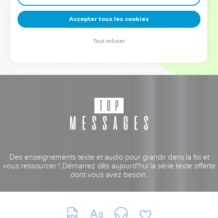
deviennent vos tremplins. Que vous guidiez un ministère, une
équipe, un groupe ou une famille, leur expérience est faite
Accepter tous les cookies
pour vous.
Tout refuser
Je découvre l’événement
Des enseignements texte et audio pour grandir dans la foi et
vous ressourcer ! Démarrez dès aujourd'hui la série texte offerte
dont vous avez besoin.