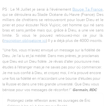
PS : Le 14 Juillet je serai à l'événement
Bouge Ta France
,
qui se déroulera au Stade Océane du Havre (France). Des
milliers de chrétiens se retrouveront pour louer Dieu et le
prier et pour écouter Nick Vujicic, cet homme qui né sans
bras et sans jambe mais qui, grâce à Dieu, a une vie sans
limite. Si vous le pouvez retrouvez-moi ce jour là.
(
Inscription obligatoire ici
) Il y a déjà plus de 4000 inscrits.
“Une fois, vous m'aviez envoyé un message sur la fidélité de
Dieu. Je l’ai lu et j'ai médité. Dans mes prières, je proclamais
que Dieu est un Dieu fidèle. Je rêvais d'aller poursuivre mes
études à l'étranger mais je ne savais pas pour où commencer.
Je me suis confié à Dieu, et croyez moi, il m'a prouvé encore
une fois sa fidélité en m'accordant une bourse d'études pour
la Russie et dans une très grande université. Que Dieu vous
bénisse pour vos messages de réconfort !”
Germain, RDC
Prolongez cette réflexion avec les ouvrages de Éric