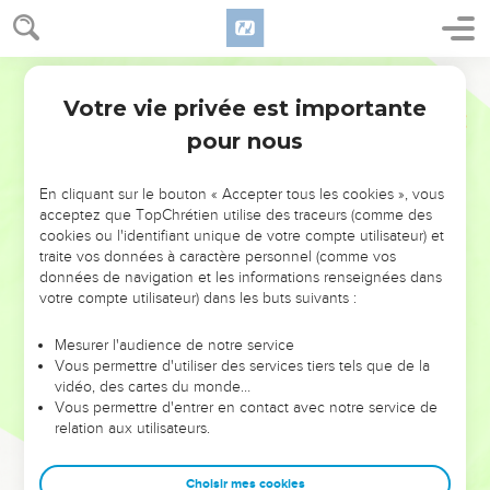
Votre vie privée est importante
pour nous
NE MANQUEZ PAS L’ÉVÉNEMENT
En cliquant sur le bouton « Accepter tous les cookies », vous
DE L’ANNÉE !
acceptez que TopChrétien utilise des traceurs (comme des
cookies ou l'identifiant unique de votre compte utilisateur) et
ET SI LEURS ERREURS POUVAIENT VOUS ÉVITER LES
traite vos données à caractère personnel (comme vos
VOTRES ?
données de navigation et les informations renseignées dans
votre compte utilisateur) dans les buts suivants :
On admire souvent les leaders pour leurs réussites, leur impact,
leur foi ou leur vision. Mais on voit moins les doutes, les erreurs
Mesurer l'audience de notre service
Vous permettre d'utiliser des services tiers tels que de la
et les saisons difficiles qu'ils ont traversés, alors même que ce
vidéo, des cartes du monde…
sont elles qui les ont façonnés.
Vous permettre d'entrer en contact avec notre service de
relation aux utilisateurs.
Dans cette conférence, leaders, entrepreneurs, et responsables
reviennent sur les erreurs marquantes de leur parcours et les
clés pour avancer avec plus de sagesse afin que leurs erreurs
Choisir mes cookies