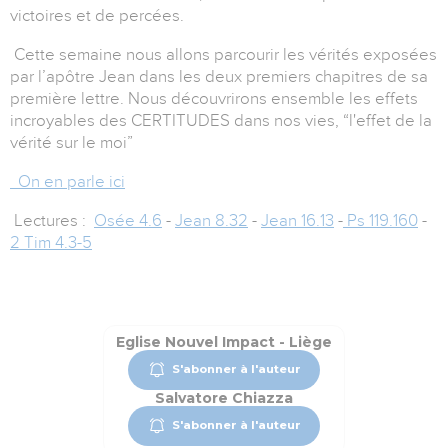
victoires et de percées.
Cette semaine nous allons parcourir les vérités exposées
par l’apôtre Jean dans les deux premiers chapitres de sa
première lettre. Nous découvrirons ensemble les effets
incroyables des CERTITUDES dans nos vies, “
l'effet de la
vérité sur le moi”
On en parle ici
Lectures :
Osée 4.6
-
Jean 8.32
-
Jean 16.13
-
Ps 119.160
-
2 Tim 4.3-5
Eglise Nouvel Impact - Liège
S'abonner à l'auteur
Salvatore Chiazza
S'abonner à l'auteur