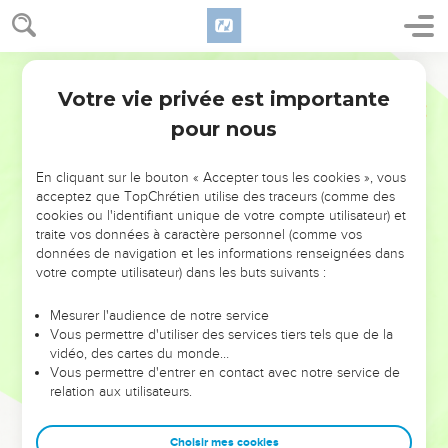
Votre vie privée est importante
pour nous
NE MANQUEZ PAS L’ÉVÉNEMENT
En cliquant sur le bouton « Accepter tous les cookies », vous
DE L’ANNÉE !
acceptez que TopChrétien utilise des traceurs (comme des
cookies ou l'identifiant unique de votre compte utilisateur) et
ET SI LEURS ERREURS POUVAIENT VOUS ÉVITER LES
traite vos données à caractère personnel (comme vos
VOTRES ?
données de navigation et les informations renseignées dans
votre compte utilisateur) dans les buts suivants :
On admire souvent les leaders pour leurs réussites, leur impact,
leur foi ou leur vision. Mais on voit moins les doutes, les erreurs
Mesurer l'audience de notre service
Vous permettre d'utiliser des services tiers tels que de la
et les saisons difficiles qu'ils ont traversés, alors même que ce
vidéo, des cartes du monde…
sont elles qui les ont façonnés.
Vous permettre d'entrer en contact avec notre service de
relation aux utilisateurs.
Dans cette conférence, leaders, entrepreneurs, et responsables
reviennent sur les erreurs marquantes de leur parcours et les
clés pour avancer avec plus de sagesse afin que leurs erreurs
Choisir mes cookies