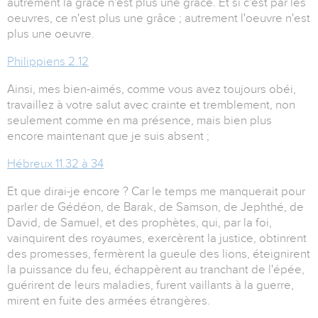
autrement la grâce n'est plus une grâce. Et si c'est par les
oeuvres, ce n'est plus une grâce ; autrement l'oeuvre n'est
plus une oeuvre.
Philippiens 2.12
Ainsi, mes bien-aimés, comme vous avez toujours obéi,
travaillez à votre salut avec crainte et tremblement, non
seulement comme en ma présence, mais bien plus
encore maintenant que je suis absent ;
Hébreux 11.32 à 34
Et que dirai-je encore ? Car le temps me manquerait pour
parler de Gédéon, de Barak, de Samson, de Jephthé, de
David, de Samuel, et des prophètes, qui, par la foi,
vainquirent des royaumes, exercèrent la justice, obtinrent
des promesses, fermèrent la gueule des lions, éteignirent
la puissance du feu, échappèrent au tranchant de l'épée,
guérirent de leurs maladies, furent vaillants à la guerre,
mirent en fuite des armées étrangères.