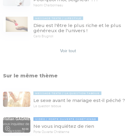
Naomi Charbonneau
MESSAGE TEXTE
LIFESTYLE
Dieu est l'être le plus riche et le plus
généreux de l'univers !
Carlo Brugnoli
Voir tout
Sur le même thème
MESSAGE TEXTE
LA QUESTION TABOUE
Le sexe avant le mariage est-il péché ?
La question taboue
VIDÉO
PORTE OUVERTE CHRÉTIENNE
Ne vous inquiétez de rien
50:08
Porte Ouverte Chrétienne