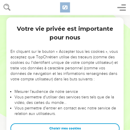
Votre vie privée est importante
pour nous
NE MANQUEZ PAS L’ÉVÉNEMENT
En cliquant sur le bouton « Accepter tous les cookies », vous
DE L’ANNÉE !
acceptez que TopChrétien utilise des traceurs (comme des
cookies ou l'identifiant unique de votre compte utilisateur) et
ET SI LEURS ERREURS POUVAIENT VOUS ÉVITER LES
traite vos données à caractère personnel (comme vos
VOTRES ?
données de navigation et les informations renseignées dans
votre compte utilisateur) dans les buts suivants :
On admire souvent les leaders pour leurs réussites, leur impact,
leur foi ou leur vision. Mais on voit moins les doutes, les erreurs
Mesurer l'audience de notre service
Vous permettre d'utiliser des services tiers tels que de la
et les saisons difficiles qu'ils ont traversés, alors même que ce
vidéo, des cartes du monde…
sont elles qui les ont façonnés.
Vous permettre d'entrer en contact avec notre service de
relation aux utilisateurs.
Dans cette conférence, leaders, entrepreneurs, et responsables
reviennent sur les erreurs marquantes de leur parcours et les
clés pour avancer avec plus de sagesse afin que leurs erreurs
Choisir mes cookies