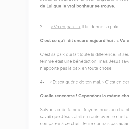
de Lui que le vrai bonheur se trouve.
3-
« Va en paix… »
Il lui donne sa paix.
C’est ce qu’il dit encore aujourd’hui : « Va e
C’est sa paix qui fait toute la différence. Et 
femme était une bénédiction, mais Jésus sav
n’apporte pas la paix en toute chose.
4-
« Et soit guérie de ton mal. »
C’est en der
Quelle rencontre ! Cependant la même chos
Suivons cette femme, frayons-nous un chemin. E
savait que Jésus était en route avec le chef de
comparée à ce chef. Je ne connais pas autant