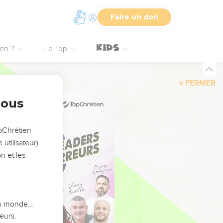
Faire un don
ien ?
Le Top
FERMER
nous
opChrétien
utilisateur)
n et les
:
 du monde…
eurs.