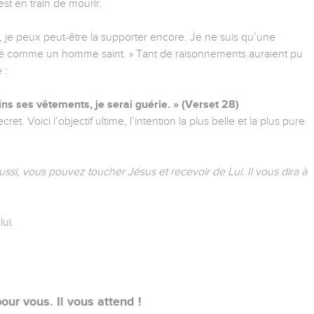
est en train de mourir.
e, je peux peut-être la supporter encore. Je ne suis qu’une
é comme un homme saint. » Tant de raisonnements auraient pu
 :
moins ses vêtements, je serai guérie. » (Verset 28)
cret. Voici l’objectif ultime, l’intention la plus belle et la plus pure
ssi, vous pouvez toucher Jésus et recevoir de Lui. Il vous dira à
ui.
 pour vous. Il vous attend !