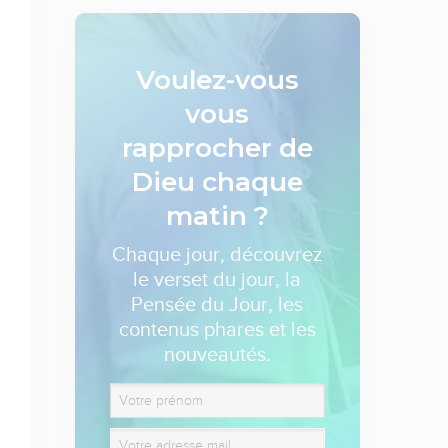
Voulez-vous
vous
rapprocher de
Dieu
chaque
matin ?
Chaque jour, découvrez
le verset du jour, la
Pensée du Jour, les
contenus phares et les
nouveautés.