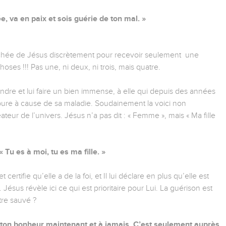
vée, va en paix et sois guérie de ton mal. »
ochée de Jésus discrètement pour recevoir seulement une
oses !!! Pas une, ni deux, ni trois, mais quatre.
dre et lui faire un bien immense, à elle qui depuis des années
pure à cause de sa maladie. Soudainement la voici non
eur de l’univers. Jésus n’a pas dit : « Femme », mais « Ma fille
« Tu es à moi, tu es ma fille. »
ertifie qu’elle a de la foi, et Il lui déclare en plus qu’elle est
 Jésus révèle ici ce qui est prioritaire pour Lui. La guérison est
tre sauvé ?
ut ton bonheur maintenant et à jamais. C’est seulement auprès