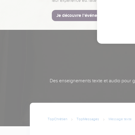
leur expérience est faite pour vous.
Je découvre l’événement
Des enseignements texte et audio pour gra
TopChrétien
TopMessages
Message texte