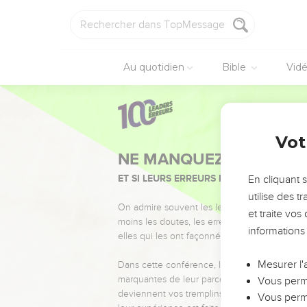
Au quotidien
Bible
Vid
Vot
NE MANQUEZ PAS L’ÉVÉ
ET SI LEURS ERREURS POUVAIENT VOUS 
En cliquant 
utilise des 
On admire souvent les leaders pour leurs réussi
et traite vo
moins les doutes, les erreurs et les saisons di
informations
elles qui les ont façonnés.
Mesurer l'
Dans cette conférence, leaders, entrepreneur
marquantes de leur parcours et les clés pour
Vous perme
deviennent vos tremplins. Que vous guidiez 
Vous perme