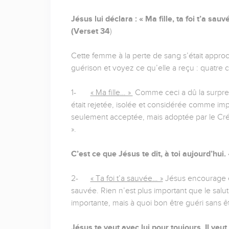
Jésus lui déclara : « Ma fille, ta foi t’a sau
(Verset 34
)
Cette femme à la perte de sang s’était appr
guérison et voyez ce qu’elle a reçu : quatre ch
1-
« Ma fille… »
Comme ceci a dû la surpren
était rejetée, isolée et considérée comme im
seulement acceptée, mais adoptée par le Créat
».
C’est ce que Jésus te dit, à toi aujourd’hui. 
2-
« Ta foi t’a sauvée… »
Jésus encourage et c
sauvée. Rien n’est plus important que le salut.
importante, mais à quoi bon être guéri sans ê
Jésus te veut avec lui pour toujours. Il ve