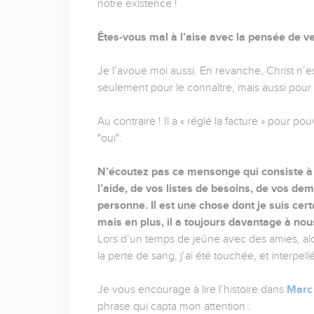
notre existence !
Êtes-vous mal à l’aise avec la pensée de ve
Je l’avoue moi aussi. En revanche, Christ n’es
seulement pour le connaître, mais aussi pou
Au contraire ! Il a « réglé la facture » pour 
"oui".
N’écoutez pas ce mensonge qui consiste à v
l’aide, de vos listes de besoins, de vos de
personne. Il est une chose dont je suis cert
mais en plus, il a toujours davantage à nou
Lors d’un temps de jeûne avec des amies, alor
la perte de sang, j’ai été touchée, et interpe
Je vous encourage à lire l’histoire dans
Marc 
phrase qui capta mon attention :