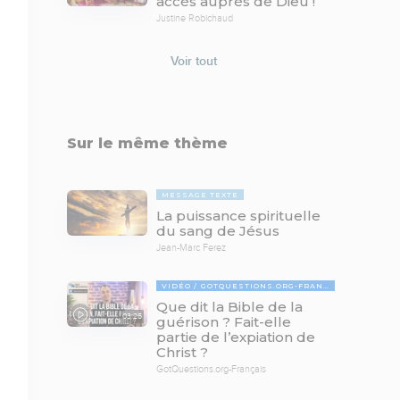
accès auprès de Dieu !
Justine Robichaud
Voir tout
Sur le même thème
MESSAGE TEXTE
La puissance spirituelle
du sang de Jésus
Jean-Marc Ferez
VIDÉO
GOTQUESTIONS.ORG-FRANÇAIS
Que dit la Bible de la
03:25
guérison ? Fait-elle
partie de l’expiation de
Christ ?
GotQuestions.org-Français