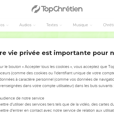
éos
Audios
Textes
Musique
Chrét
re vie privée est importante pour 
NEMENT DE L’ANNÉE !
ÉVITER LES VOTRES ?
sur le bouton « Accepter tous les cookies », vous acceptez que T
traceurs (comme des cookies ou l'identifiant unique de votre compte 
tes, leur impact, leur foi ou leur vision. Mais on voit
s données à caractère personnel (comme vos données de navigatio
fficiles qu'ils ont traversés, alors même que ce sont
 renseignées dans votre compte utilisateur) dans les buts suivants 
audience de notre service
s, et responsables reviennent sur les erreurs
 avancer avec plus de sagesse afin que leurs erreurs
ttre d'utiliser des services tiers tels que de la vidéo, des cartes
un ministère, une équipe, un groupe ou une famille,
ttre d'entrer en contact avec notre service de relation aux utilisat