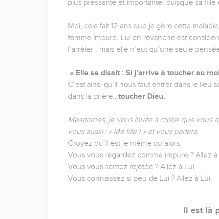
plus pressante et importante, puisque sa fille 
Moi, cela fait 12 ans que je gère cette maladi
femme impure. Lui en revanche est considér
l’arrêter ; mais elle n’eut qu’une seule pensée
« Elle se disait : Si j’arrive à toucher au 
C’est ainsi qu’il nous faut entrer dans le lieu se
dans la prière…
toucher Dieu.
Mesdames, je vous invite à croire que vous au
vous aussi : « Ma fille ! » et vous parlera.
Croyez qu’Il est le même qu’alors.
Vous vous regardez comme impure ? Allez à l
Vous vous sentez rejetée ? Allez à Lui.
Vous connaissez si peu de Lui ? Allez à Lui.
Il est là