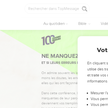
Au quotidien
Bible
Vid
Vot
NE MANQUEZ PAS L’ÉVÉ
ET SI LEURS ERREURS POUVAIENT VOUS 
En cliquant 
utilise des 
On admire souvent les leaders pour leurs réussi
et traite vo
moins les doutes, les erreurs et les saisons di
informations
elles qui les ont façonnés.
Mesurer l'
Dans cette conférence, leaders, entrepreneur
marquantes de leur parcours et les clés pour
Vous perme
deviennent vos tremplins. Que vous guidiez 
Vous perme