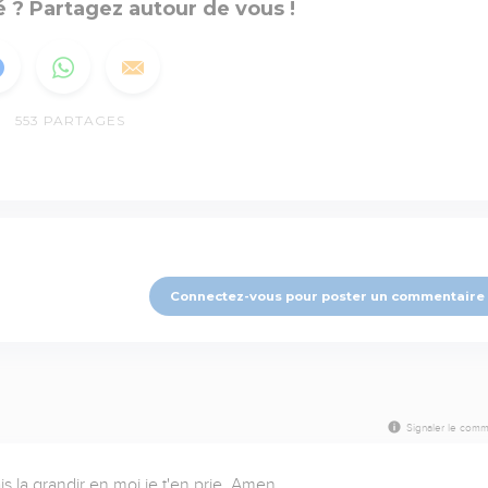
 ? Partagez autour de vous !
553
PARTAGES
Connectez-vous pour poster un commentaire
Signaler le comm
is la grandir en moi je t'en prie. Amen