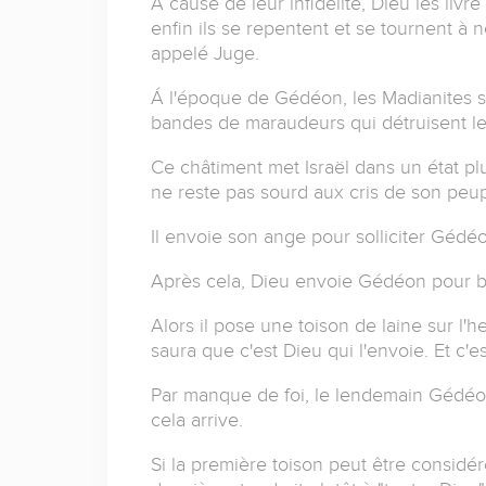
Á cause de leur infidélité, Dieu les li
enfin ils se repentent et se tournent à no
appelé Juge.
Á l'époque de Gédéon, les Madianites s
bandes de maraudeurs qui détruisent les
Ce châtiment met Israël dans un état p
ne reste pas sourd aux cris de son peu
Il envoie son ange pour solliciter Gédéo
Après cela, Dieu envoie Gédéon pour bat
Alors il pose une toison de laine sur l'he
saura que c'est Dieu qui l'envoie. Et c'e
Par manque de foi, le lendemain Gédéo
cela arrive.
Si la première toison peut être consid