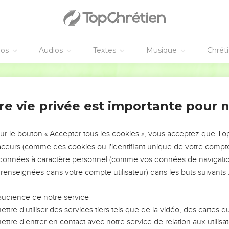
éos
Audios
Textes
Musique
Chrét
re vie privée est importante pour 
NEMENT DE L’ANNÉE !
ÉVITER LES VOTRES ?
sur le bouton « Accepter tous les cookies », vous acceptez que T
traceurs (comme des cookies ou l'identifiant unique de votre compte 
tes, leur impact, leur foi ou leur vision. Mais on voit
s données à caractère personnel (comme vos données de navigatio
fficiles qu'ils ont traversés, alors même que ce sont
 renseignées dans votre compte utilisateur) dans les buts suivants 
audience de notre service
s, et responsables reviennent sur les erreurs
 avancer avec plus de sagesse afin que leurs erreurs
ttre d'utiliser des services tiers tels que de la vidéo, des cartes
un ministère, une équipe, un groupe ou une famille,
ttre d'entrer en contact avec notre service de relation aux utilisat