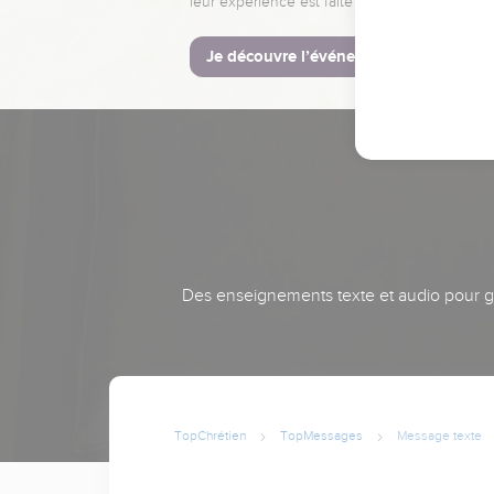
leur expérience est faite pour vous.
Je découvre l’événement
Des enseignements texte et audio pour gra
TopChrétien
TopMessages
Message texte