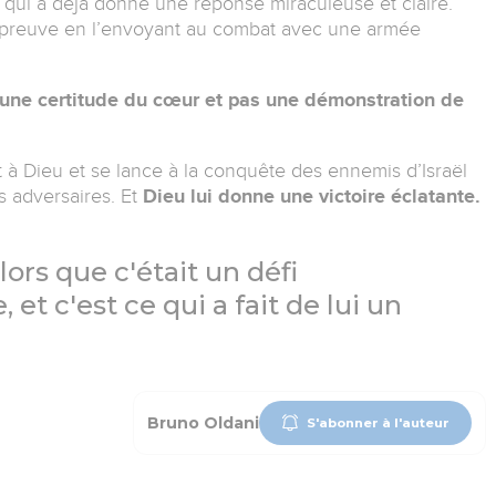
" qui a déjà donné une réponse miraculeuse et claire.
’épreuve en l’envoyant au combat avec une armée
t une certitude du cœur et pas une démonstration de
it à Dieu et se lance à la conquête des ennemis d’Israël
s adversaires. Et
Dieu lui donne une victoire éclatante.
lors que c'était un défi
t c'est ce qui a fait de lui un
Bruno Oldani
S'abonner à l'auteur