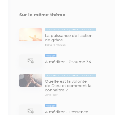
Sur le même thème
MESSAGE TEXTE
ENSEIGNEMENTS BIBLIQUES
La puissance de l’action
de grâce
Edouard Kowalski
VIDÉO
A méditer - Psaume 34
MESSAGE TEXTE
ENSEIGNEMENTS BIBLIQUES
Quelle est la volonté
de Dieu et comment la
connaître ?
John Piper
VIDÉO
A méditer - L'essence