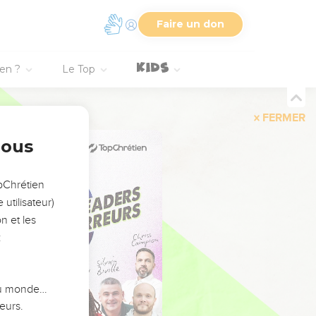
Faire un don
ien ?
Le Top
FERMER
nous
opChrétien
utilisateur)
n et les
:
 du monde…
eurs.