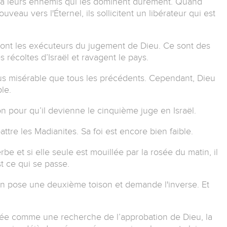
vre à leurs ennemis qui les dominent durement. Quand
uveau vers l'Éternel, ils sollicitent un libérateur qui est
ont les exécuteurs du jugement de Dieu. Ce sont des
 récoltes d’Israël et ravagent le pays.
lus misérable que tous les précédents. Cependant, Dieu
ple.
n pour qu’il devienne le cinquième juge en Israël.
tre les Madianites. Sa foi est encore bien faible.
rbe et si elle seule est mouillée par la rosée du matin, il
st ce qui se passe.
n pose une deuxième toison et demande l'inverse. Et
érée comme une recherche de l’approbation de Dieu, la