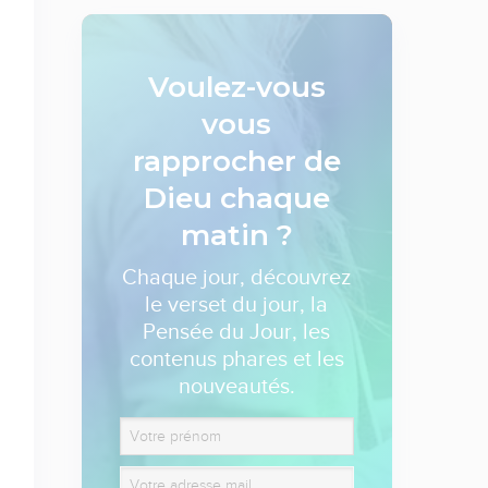
Voulez-vous
vous
rapprocher de
Dieu
chaque
matin ?
Chaque jour, découvrez
le verset du jour, la
Pensée du Jour, les
contenus phares et les
nouveautés.