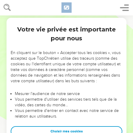
Votre vie privée est importante
pour nous
NE MANQUEZ PAS L’ÉVÉNEMENT
En cliquant sur le bouton « Accepter tous les cookies », vous
DE L’ANNÉE !
acceptez que TopChrétien utilise des traceurs (comme des
cookies ou l'identifiant unique de votre compte utilisateur) et
ET SI LEURS ERREURS POUVAIENT VOUS ÉVITER LES
traite vos données à caractère personnel (comme vos
VOTRES ?
données de navigation et les informations renseignées dans
votre compte utilisateur) dans les buts suivants :
On admire souvent les leaders pour leurs réussites, leur impact,
leur foi ou leur vision. Mais on voit moins les doutes, les erreurs
Mesurer l'audience de notre service
Vous permettre d'utiliser des services tiers tels que de la
et les saisons difficiles qu'ils ont traversés, alors même que ce
vidéo, des cartes du monde…
sont elles qui les ont façonnés.
Vous permettre d'entrer en contact avec notre service de
relation aux utilisateurs.
Dans cette conférence, leaders, entrepreneurs, et responsables
reviennent sur les erreurs marquantes de leur parcours et les
clés pour avancer avec plus de sagesse afin que leurs erreurs
Choisir mes cookies