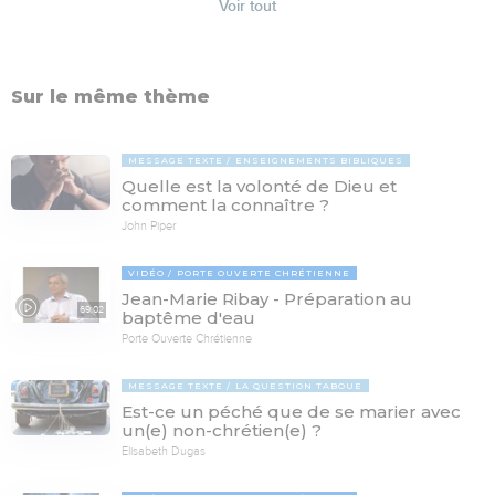
Voir tout
Sur le même thème
MESSAGE TEXTE
ENSEIGNEMENTS BIBLIQUES
Quelle est la volonté de Dieu et
comment la connaître ?
John Piper
VIDÉO
PORTE OUVERTE CHRÉTIENNE
Jean-Marie Ribay - Préparation au
69:02
baptême d'eau
Porte Ouverte Chrétienne
MESSAGE TEXTE
LA QUESTION TABOUE
Est-ce un péché que de se marier avec
un(e) non-chrétien(e) ?
Elisabeth Dugas