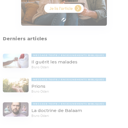
Derniers articles
MESSAGE TEXTE
ENSEIGNEMENTS BIBLIQUES
Il guérit les malades
Bruno Oldani
MESSAGE TEXTE
ENSEIGNEMENTS BIBLIQUES
Prions
Bruno Oldani
MESSAGE TEXTE
ENSEIGNEMENTS BIBLIQUES
La doctrine de Balaam
Bruno Oldani