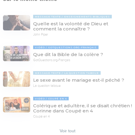
MESSAGE TEXTE
ENSEIGNEMENTS BIBLIQUES
Quelle est la volonté de Dieu et
comment la connaître ?
John Piper
VIDÉO
GOTQUESTIONS.ORG-FRANÇAIS
Que dit la Bible de la colère ?
06:32
GotQuestions.org-Français
MESSAGE TEXTE
LA QUESTION TABOUE
Le sexe avant le mariage est-il péché ?
La question taboue
VIDÉO
COUPÉ EN 4
Colérique et adultère, il se disait chrétien !
29:05
Corinne dans Coupé en 4
Coupé en 4
Voir tout