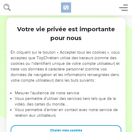
Votre vie privée est importante
pour nous
NE MANQUEZ PAS L’ÉVÉNEMENT
En cliquant sur le bouton « Accepter tous les cookies », vous
DE L’ANNÉE !
acceptez que TopChrétien utilise des traceurs (comme des
cookies ou l'identifiant unique de votre compte utilisateur) et
ET SI LEURS ERREURS POUVAIENT VOUS ÉVITER LES
traite vos données à caractère personnel (comme vos
VOTRES ?
données de navigation et les informations renseignées dans
votre compte utilisateur) dans les buts suivants :
On admire souvent les leaders pour leurs réussites, leur impact,
leur foi ou leur vision. Mais on voit moins les doutes, les erreurs
Mesurer l'audience de notre service
Vous permettre d'utiliser des services tiers tels que de la
et les saisons difficiles qu'ils ont traversés, alors même que ce
vidéo, des cartes du monde…
sont elles qui les ont façonnés.
Vous permettre d'entrer en contact avec notre service de
relation aux utilisateurs.
Dans cette conférence, leaders, entrepreneurs, et responsables
reviennent sur les erreurs marquantes de leur parcours et les
clés pour avancer avec plus de sagesse afin que leurs erreurs
Choisir mes cookies