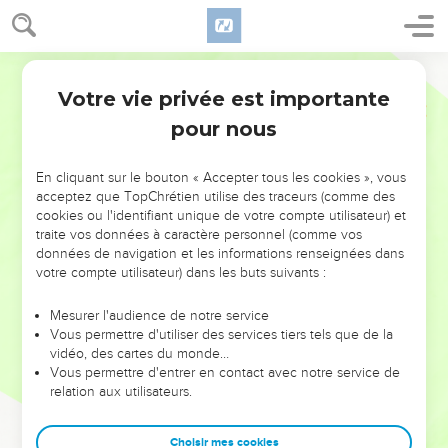
Votre vie privée est importante
pour nous
NE MANQUEZ PAS L’ÉVÉNEMENT
En cliquant sur le bouton « Accepter tous les cookies », vous
DE L’ANNÉE !
acceptez que TopChrétien utilise des traceurs (comme des
cookies ou l'identifiant unique de votre compte utilisateur) et
ET SI LEURS ERREURS POUVAIENT VOUS ÉVITER LES
traite vos données à caractère personnel (comme vos
VOTRES ?
données de navigation et les informations renseignées dans
votre compte utilisateur) dans les buts suivants :
On admire souvent les leaders pour leurs réussites, leur impact,
leur foi ou leur vision. Mais on voit moins les doutes, les erreurs
Mesurer l'audience de notre service
Vous permettre d'utiliser des services tiers tels que de la
et les saisons difficiles qu'ils ont traversés, alors même que ce
vidéo, des cartes du monde…
sont elles qui les ont façonnés.
Vous permettre d'entrer en contact avec notre service de
relation aux utilisateurs.
Dans cette conférence, leaders, entrepreneurs, et responsables
reviennent sur les erreurs marquantes de leur parcours et les
clés pour avancer avec plus de sagesse afin que leurs erreurs
Choisir mes cookies