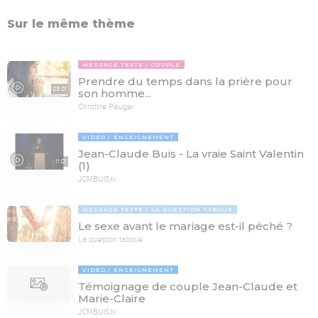
Sur le même thème
MESSAGE TEXTE
COUPLE
Prendre du temps dans la prière pour
03:01
son homme...
Christine Piauger
VIDÉO
ENSEIGNEMENT
Jean-Claude Buis - La vraie Saint Valentin
11:01
(1)
JCMBUIS.tv
MESSAGE TEXTE
LA QUESTION TABOUE
Le sexe avant le mariage est-il péché ?
La question taboue
VIDÉO
ENSEIGNEMENT
Témoignage de couple Jean-Claude et
Marie-Claire
JCMBUIS.tv