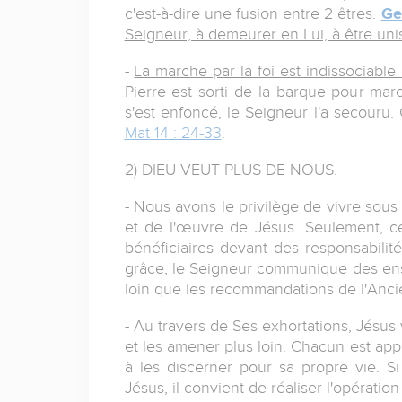
c'est-à-dire une fusion entre 2 êtres.
Ge
Seigneur, à demeurer en Lui, à être unis
-
La marche par la foi est indissociabl
Pierre est sorti de la barque pour mar
s'est enfoncé, le Seigneur l'a secouru
Mat 14 : 24-33
.
2) DIEU VEUT PLUS DE NOUS.
- Nous avons le privilège de vivre sous 
et de l'œuvre de Jésus. Seulement, c
bénéficiaires devant des responsabilit
grâce, le Seigneur communique des en
loin que les recommandations de l'Anci
- Au travers de Ses exhortations, Jésus 
et les amener plus loin. Chacun est ap
à les discerner pour sa propre vie. S
Jésus, il convient de réaliser l'opératio