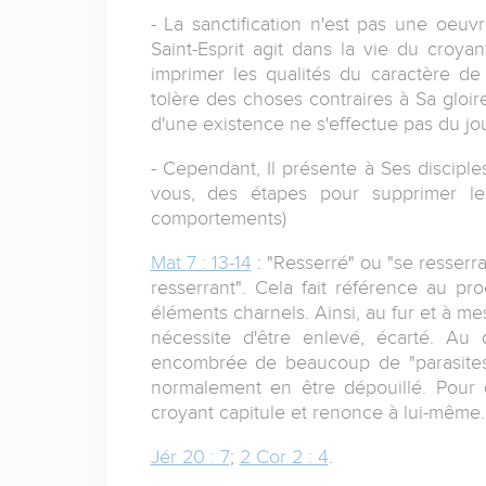
- La sanctification n'est pas une oeuv
Saint-Esprit agit dans la vie du croya
imprimer les qualités du caractère de
tolère des choses contraires à Sa gloir
d'une existence ne s'effectue pas du jo
- Cependant, Il présente à Ses disciple
vous, des étapes pour supprimer les
comportements)
Mat 7 : 13-14
: "Resserré" ou "se resserra
resserrant". Cela fait référence au pr
éléments charnels. Ainsi, au fur et à m
nécessite d'être enlevé, écarté. Au
encombrée de beaucoup de "parasites"
normalement en être dépouillé. Pour qu
croyant capitule et renonce à lui-même.
Jér 20 : 7
;
2 Cor 2 : 4
.