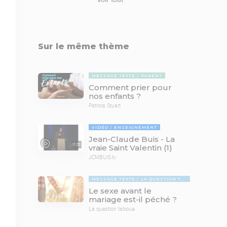
Sur le même thème
MESSAGE TEXTE
PARENT
Comment prier pour
nos enfants ?
Patricia Stuart
VIDÉO
ENSEIGNEMENT
Jean-Claude Buis - La
11:01
vraie Saint Valentin (1)
JCMBUIS.tv
MESSAGE TEXTE
LA QUESTION TABOUE
Le sexe avant le
mariage est-il péché ?
La question taboue