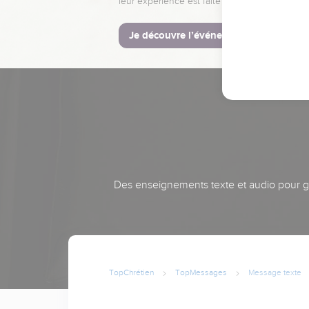
leur expérience est faite pour vous.
Je découvre l’événement
Des enseignements texte et audio pour gra
TopChrétien
TopMessages
Message texte