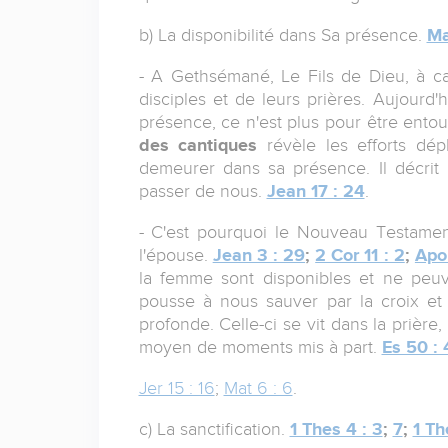
b) La disponibilité dans Sa présence.
Ma
- A Gethsémané, Le Fils de Dieu, à 
disciples et de leurs prières. Aujourd'h
présence, ce n'est plus pour être entou
des cantiques
révèle les efforts dép
demeurer dans sa présence. Il décri
passer de nous.
Jean 17 : 24
.
- C'est pourquoi le Nouveau Testamen
l'épouse.
Jean 3 : 29
;
2 Cor 11 : 2
;
Apo 
la femme sont disponibles et ne peu
pousse à nous sauver par la croix e
profonde. Celle-ci se vit dans la prière
moyen de moments mis à part.
Es 50 : 
Jer 15 : 16
;
Mat 6 : 6
.
c) La sanctification.
1 Thes 4 : 3
;
7
;
1 Th