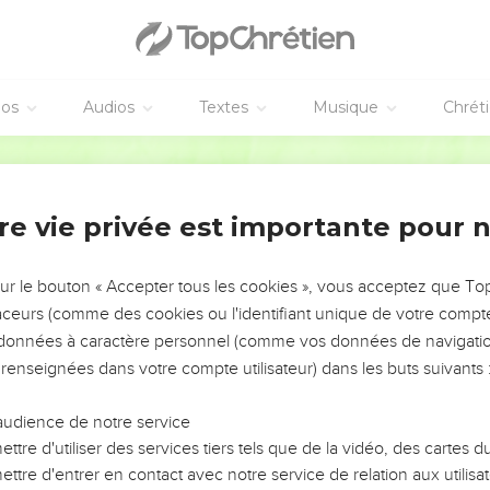
éos
Audios
Textes
Musique
Chrét
re vie privée est importante pour 
NEMENT DE L’ANNÉE !
ÉVITER LES VOTRES ?
sur le bouton « Accepter tous les cookies », vous acceptez que T
traceurs (comme des cookies ou l'identifiant unique de votre compte 
tes, leur impact, leur foi ou leur vision. Mais on voit
s données à caractère personnel (comme vos données de navigatio
fficiles qu'ils ont traversés, alors même que ce sont
 renseignées dans votre compte utilisateur) dans les buts suivants 
audience de notre service
s, et responsables reviennent sur les erreurs
 avancer avec plus de sagesse afin que leurs erreurs
ttre d'utiliser des services tiers tels que de la vidéo, des cartes
un ministère, une équipe, un groupe ou une famille,
ttre d'entrer en contact avec notre service de relation aux utilisat