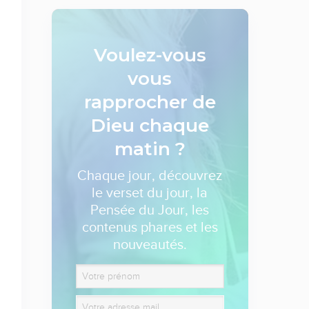
Voulez-vous
vous
rapprocher de
Dieu
chaque
matin ?
Chaque jour, découvrez
le verset du jour, la
Pensée du Jour, les
contenus phares et les
nouveautés.