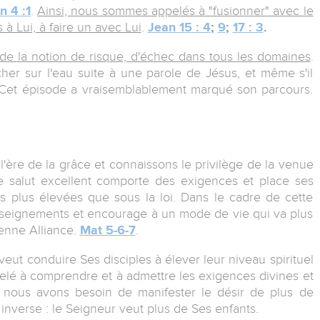
n 4 :1
.
Ainsi, nous sommes appelés à "fusionner" avec le
 à Lui, à faire un avec Lui
.
Jean 15 : 4
;
9
;
17 : 3
.
e de la notion de risque, d'échec dans tous les domaines
.
cher sur l'eau suite à une parole de Jésus, et même s'il
. Cet épisode a vraisemblablement marqué son parcours.
l'ère de la grâce et connaissons le privilège de la venue
e salut excellent comporte des exigences et place ses
és plus élevées que sous la loi. Dans le cadre de cette
seignements et encourage à un mode de vie qui va plus
enne Alliance.
Mat 5-6-7
.
veut conduire Ses disciples à élever leur niveau spirituel
pelé à comprendre et à admettre les exigences divines et
i nous avons besoin de manifester le désir de plus de
n inverse : le Seigneur veut plus de Ses enfants.