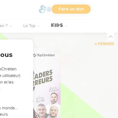
Faire un don
ien ?
Le Top
FERMER
nous
opChrétien
utilisateur)
n et les
:
 du monde…
eurs.