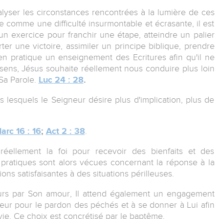
nalyser les circonstances rencontrées à la lumière de ces
e comme une difficulté insurmontable et écrasante, il est
 exercice pour franchir une étape, atteindre un palier
er une victoire, assimiler un principe biblique, prendre
n pratique un enseignement des Ecritures afin qu'il ne
 sens, Jésus souhaite réellement nous conduire plus loin
Sa Parole.
Luc 24 : 28
.
lesquels le Seigneur désire plus d'implication, plus de
arc 16 : 16
;
Act 2 : 38
.
réellement la foi pour recevoir des bienfaits et des
pratiques sont alors vécues concernant la réponse à la
ions satisfaisantes à des situations périlleuses.
eurs par Son amour, Il attend également un engagement
ur pour le pardon des péchés et à se donner à Lui afin
vie. Ce choix est concrétisé par le baptême.