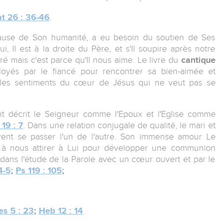
t 26 : 36-46
.
cause de Son humanité, a eu besoin du soutien de Ses
ui, Il est à la droite du Père, et s'Il soupire après notre
ré mais c'est parce qu'Il nous aime. Le livre du
cantique
loyés par le fiancé pour rencontrer sa bien-aimée et
t les sentiments du cœur de Jésus qui ne veut pas se
t décrit le Seigneur comme l'Epoux et l'Eglise comme
19 : 7
. Dans une relation conjugale de qualité, le mari et
vent se passer l'un de l'autre. Son immense amour Le
t à nous attirer à Lui pour développer une communion
, dans l'étude de la Parole avec un cœur ouvert et par le
4-5
;
Ps 119 : 105
;
es 5 : 23
;
Heb 12 : 14
.