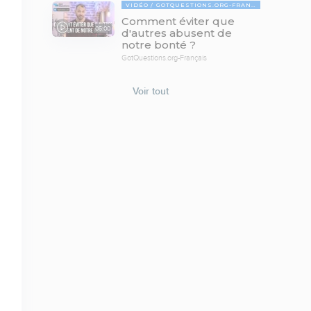
VIDÉO
GOTQUESTIONS.ORG-FRANÇAIS
Comment éviter que
05:00
d'autres abusent de
notre bonté ?
GotQuestions.org-Français
Voir tout