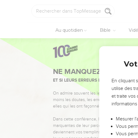
Au quotidien
Bible
Vid
Vot
NE MANQUEZ PAS L’ÉVÉ
ET SI LEURS ERREURS POUVAIENT VOUS 
En cliquant 
utilise des 
On admire souvent les leaders pour leurs réussi
et traite vo
moins les doutes, les erreurs et les saisons di
informations
elles qui les ont façonnés.
Mesurer l'
Dans cette conférence, leaders, entrepreneur
marquantes de leur parcours et les clés pour
Vous perme
deviennent vos tremplins. Que vous guidiez 
Vous perme