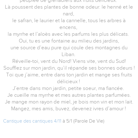
peuplée de grenadiers aux fruits délicieux.
Là poussent des plantes de bonne odeur: le henné et le
nard,
le safran, le laurier et la cannelle, tous les arbres à
encens,
la myrrhe et l’aloès avec les parfums les plus délicats.
Oui, tu es une fontaine au milieu des jardins,
une source d’eau pure qui coule des montagnes du
Liban.
Réveille-toi, vent du Nord! Viens vite, vent du Sud!
Soufflez sur mon jardin, qu’il répande ses bonnes odeurs !
Toi que j’aime, entre dans ton jardin et mange ses fruits
délicieux !
J’entre dans mon jardin, petite soeur, ma fiancée.
Je cueille ma myrrhe et mes autres plantes parfumées.
Je mange mon rayon de miel, je bois mon vin et mon lait.
Mangez, mes amis, buvez, devenez ivres d’amour !
Cantique des cantiques 4/11
à 5/1 (Parole De Vie)