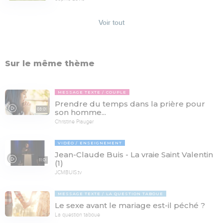
Voir tout
Sur le même thème
MESSAGE TEXTE
COUPLE
Prendre du temps dans la prière pour
03:01
son homme...
Christine Piauger
VIDÉO
ENSEIGNEMENT
Jean-Claude Buis - La vraie Saint Valentin
11:01
(1)
JCMBUIS.tv
MESSAGE TEXTE
LA QUESTION TABOUE
Le sexe avant le mariage est-il péché ?
La question taboue