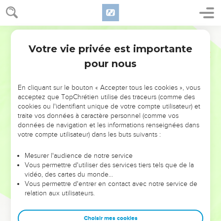
Votre vie privée est importante
pour nous
NE MANQUEZ PAS L’ÉVÉNEMENT
En cliquant sur le bouton « Accepter tous les cookies », vous
DE L’ANNÉE !
acceptez que TopChrétien utilise des traceurs (comme des
cookies ou l'identifiant unique de votre compte utilisateur) et
ET SI LEURS ERREURS POUVAIENT VOUS ÉVITER LES
traite vos données à caractère personnel (comme vos
VOTRES ?
données de navigation et les informations renseignées dans
votre compte utilisateur) dans les buts suivants :
On admire souvent les leaders pour leurs réussites, leur impact,
leur foi ou leur vision. Mais on voit moins les doutes, les erreurs
Mesurer l'audience de notre service
Vous permettre d'utiliser des services tiers tels que de la
et les saisons difficiles qu'ils ont traversés, alors même que ce
vidéo, des cartes du monde…
sont elles qui les ont façonnés.
Vous permettre d'entrer en contact avec notre service de
relation aux utilisateurs.
Dans cette conférence, leaders, entrepreneurs, et responsables
reviennent sur les erreurs marquantes de leur parcours et les
clés pour avancer avec plus de sagesse afin que leurs erreurs
Choisir mes cookies