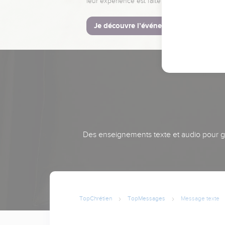
leur expérience est faite pour vous.
Je découvre l’événement
Des enseignements texte et audio pour gra
TopChrétien
TopMessages
Message texte