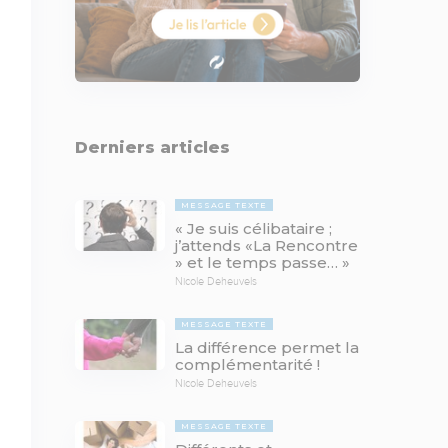
Derniers articles
MESSAGE TEXTE
« Je suis célibataire ;
j’attends «La Rencontre
» et le temps passe… »
Nicole Deheuvels
MESSAGE TEXTE
La différence permet la
complémentarité !
Nicole Deheuvels
MESSAGE TEXTE