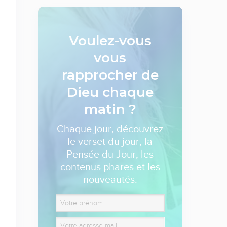
Voulez-vous
vous
rapprocher de
Dieu
chaque
matin ?
Chaque jour, découvrez
le verset du jour, la
Pensée du Jour, les
contenus phares et les
nouveautés.