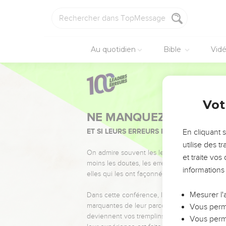
Au quotidien
Bible
Vid
Vot
NE MANQUEZ PAS L’ÉVÉ
ET SI LEURS ERREURS POUVAIENT VOUS 
En cliquant 
utilise des 
On admire souvent les leaders pour leurs réussi
et traite vo
moins les doutes, les erreurs et les saisons di
informations
elles qui les ont façonnés.
Mesurer l'
Dans cette conférence, leaders, entrepreneur
marquantes de leur parcours et les clés pour
Vous perme
deviennent vos tremplins. Que vous guidiez 
Vous perme