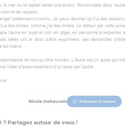
 la nier ou la rejeter serait une erreur. Reconnaître dans l’autre
sion et de respect.
tranger totalement inconnu. Je peux deviner qu’il a des besoins,
l a des limites, comme j’ai des limites. Le détour par cette prise
lace l’autre en sujet et non en objet, en personne à respecter à
 ses idées ont le droit d’être exprimées, ses demandes d’être
e les miens.
ressemblance en tant qu’être humain. L’Autre est un autre qui me
re l’idée d’asservissement d’un sexe par l’autre…
nce.
Nicole Deheuvels
S'abonner à l'auteur
 ? Partagez autour de vous !