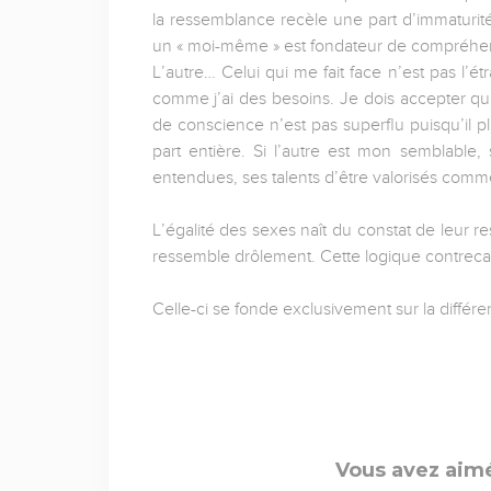
la ressemblance recèle une part d’immaturité,
un « moi-même » est fondateur de compréhen
L’autre… Celui qui me fait face n’est pas l’é
comme j’ai des besoins. Je dois accepter qu’i
de conscience n’est pas superflu puisqu’il p
part entière. Si l’autre est mon semblable,
entendues, ses talents d’être valorisés comm
L’égalité des sexes naît du constat de leur 
ressemble drôlement. Cette logique contrecar
Celle-ci se fonde exclusivement sur la différe
Vous avez aimé