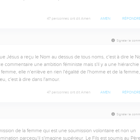
47 personnes ont dit Amen
AMEN
RÉPONDR
Signaler le comm
ire que Jésus a reçu le Nom au dessus de tous noms, c'est à dire le N
 commentaire une ambition féministe mais s'il y a une hiérarchie 
femme, elle n'enlève en rien l'égalité de l'homme et de la femme, 
u, c'est à dire dans l'amour.
47 personnes ont dit Amen
AMEN
RÉPONDR
Signaler le comm
ission de la femme qui est une soumission volontaire et non un 
nation parcequ'il s'imagine supérieur. Le Fils est soumis au Père 