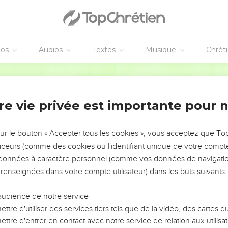
éos
Audios
Textes
Musique
Chrét
re vie privée est importante pour 
NEMENT DE L’ANNÉE !
ÉVITER LES VOTRES ?
sur le bouton « Accepter tous les cookies », vous acceptez que T
traceurs (comme des cookies ou l'identifiant unique de votre compte 
tes, leur impact, leur foi ou leur vision. Mais on voit
s données à caractère personnel (comme vos données de navigatio
fficiles qu'ils ont traversés, alors même que ce sont
 renseignées dans votre compte utilisateur) dans les buts suivants 
audience de notre service
s, et responsables reviennent sur les erreurs
 avancer avec plus de sagesse afin que leurs erreurs
ttre d'utiliser des services tiers tels que de la vidéo, des cartes
un ministère, une équipe, un groupe ou une famille,
ttre d'entrer en contact avec notre service de relation aux utilisat