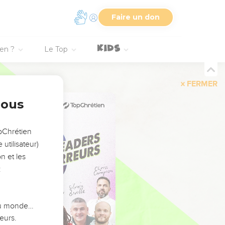
Faire un don
ien ?
Le Top
FERMER
nous
opChrétien
utilisateur)
n et les
:
 du monde…
eurs.