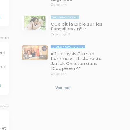
Coupé en 4
E
MESSAGE TEXTE
Que dit la Bible sur les
fiançailles? n°13
Carlo Brugnoli
entaire
VIDÉO
COUPÉ EN 4
om 
« Je croyais être un
49:44
homme » : l'histoire de
Janick Christen dans
et 
"Coupé en 4"
Coupé en 4
E
Voir tout
entaire
et 