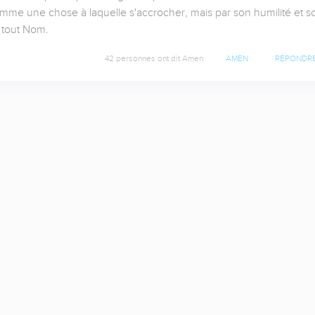
omme une chose à laquelle s'accrocher, mais par son humilité et so
 tout Nom.
42 personnes ont dit Amen
AMEN
RÉPONDR