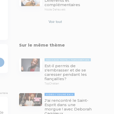
Différents et
complémentaires
Nicole Deheuvels
Voir tout
Sur le même thème
MESSAGE TEXTE
TOPCHRÉTIEN
Est-il permis de
s'embrasser et de se
caresser pendant les
fiançailles?
TopChrétien
entaire
VIDÉO
COUPÉ EN 4
J'ai rencontré le Saint-
29:46
Esprit dans une
morgue ! avec Deborah
e 
Gagnieux