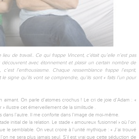
lieu de travail.. Ce qui frappe Vincent, c’était qu’elle n’est pas
t et découvrent avec étonnement et plaisir un certain nombre de
c’est l’enthousiasme. Chaque ressemblance frappe l’esprit,
le signe qu’ils vont se comprendre, qu’ils sont « faits l’un pour
aimant. On parle d’atomes crochus ! Le cri de joie d’Adam : «
 » illustre cet émerveillement de la similitude .
is dans l’autre. Il me conforte dans l’image de moi-même.
initial de la relation. Le stade « amoureux fusionnel » où l’on
e le semblable. On veut croire à l’unité mythique : « J’ai trouvé
 l’on ne sera plus jamais seul. S’il est vrai que cette séduction de