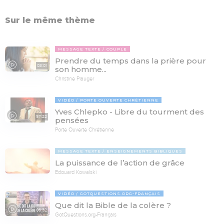
Sur le même thème
MESSAGE TEXTE
COUPLE
Prendre du temps dans la prière pour
03:01
son homme...
Christine Piauger
VIDÉO
PORTE OUVERTE CHRÉTIENNE
Yves Chlepko - Libre du tourment des
57:22
pensées
Porte Ouverte Chrétienne
MESSAGE TEXTE
ENSEIGNEMENTS BIBLIQUES
La puissance de l’action de grâce
Edouard Kowalski
VIDÉO
GOTQUESTIONS.ORG-FRANÇAIS
Que dit la Bible de la colère ?
06:32
GotQuestions.org-Français