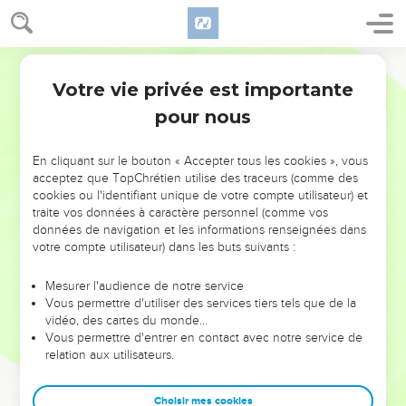
Votre vie privée est importante
pour nous
NE MANQUEZ PAS L’ÉVÉNEMENT
En cliquant sur le bouton « Accepter tous les cookies », vous
DE L’ANNÉE !
acceptez que TopChrétien utilise des traceurs (comme des
cookies ou l'identifiant unique de votre compte utilisateur) et
ET SI LEURS ERREURS POUVAIENT VOUS ÉVITER LES
traite vos données à caractère personnel (comme vos
VOTRES ?
données de navigation et les informations renseignées dans
votre compte utilisateur) dans les buts suivants :
On admire souvent les leaders pour leurs réussites, leur impact,
leur foi ou leur vision. Mais on voit moins les doutes, les erreurs
Mesurer l'audience de notre service
Vous permettre d'utiliser des services tiers tels que de la
et les saisons difficiles qu'ils ont traversés, alors même que ce
vidéo, des cartes du monde…
sont elles qui les ont façonnés.
Vous permettre d'entrer en contact avec notre service de
relation aux utilisateurs.
Dans cette conférence, leaders, entrepreneurs, et responsables
reviennent sur les erreurs marquantes de leur parcours et les
clés pour avancer avec plus de sagesse afin que leurs erreurs
Choisir mes cookies