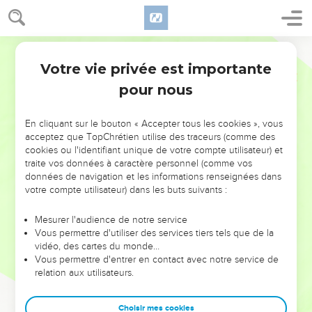
Votre vie privée est importante
pour nous
NE MANQUEZ PAS L’ÉVÉNEMENT
En cliquant sur le bouton « Accepter tous les cookies », vous
DE L’ANNÉE !
acceptez que TopChrétien utilise des traceurs (comme des
cookies ou l'identifiant unique de votre compte utilisateur) et
ET SI LEURS ERREURS POUVAIENT VOUS ÉVITER LES
traite vos données à caractère personnel (comme vos
VOTRES ?
données de navigation et les informations renseignées dans
votre compte utilisateur) dans les buts suivants :
On admire souvent les leaders pour leurs réussites, leur impact,
leur foi ou leur vision. Mais on voit moins les doutes, les erreurs
Mesurer l'audience de notre service
Vous permettre d'utiliser des services tiers tels que de la
et les saisons difficiles qu'ils ont traversés, alors même que ce
vidéo, des cartes du monde…
sont elles qui les ont façonnés.
Vous permettre d'entrer en contact avec notre service de
relation aux utilisateurs.
Dans cette conférence, leaders, entrepreneurs, et responsables
reviennent sur les erreurs marquantes de leur parcours et les
clés pour avancer avec plus de sagesse afin que leurs erreurs
Choisir mes cookies