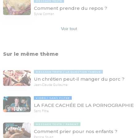
MESSAGE TEXTE
Comment prendre du repos ?
Sylvie Corman
Voir tout
Sur le même thème
MESSAGE TEXTE
LA QUESTION TABOUE
Un chrétien peut-il manger du porc ?
Jean-Claude Guillaume
VIDÉO
SANS FILTRE
LA FACE CACHÉE DE LA PORNOGRAPHIE
08:06
Sans Filtre
MESSAGE TEXTE
PARENT
Comment prier pour nos enfants ?
Patricia Stuart