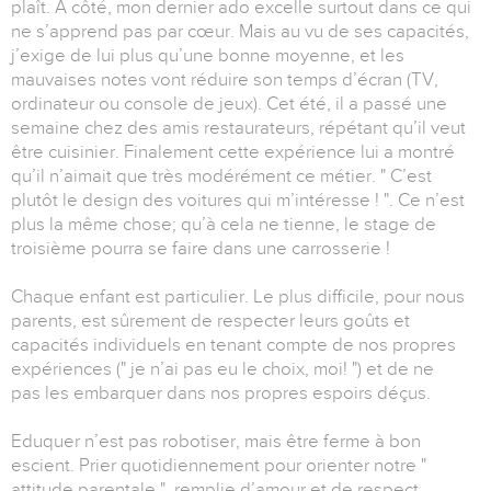
plaît. A côté, mon dernier ado excelle surtout dans ce qui
ne s’apprend pas par cœur. Mais au vu de ses capacités,
j’exige de lui plus qu’une bonne moyenne, et les
mauvaises notes vont réduire son temps d’écran (TV,
ordinateur ou console de jeux). Cet été, il a passé une
semaine chez des amis restaurateurs, répétant qu’il veut
être cuisinier. Finalement cette expérience lui a montré
qu’il n’aimait que très modérément ce métier. " C’est
plutôt le design des voitures qui m’intéresse ! ". Ce n’est
plus la même chose; qu’à cela ne tienne, le stage de
troisième pourra se faire dans une carrosserie !
Chaque enfant est particulier. Le plus difficile, pour nous
parents, est sûrement de respecter leurs goûts et
capacités individuels en tenant compte de nos propres
expériences (" je n’ai pas eu le choix, moi! ") et de ne
pas les embarquer dans nos propres espoirs déçus.
Eduquer n’est pas robotiser, mais être ferme à bon
escient. Prier quotidiennement pour orienter notre "
attitude parentale ", remplie d’amour et de respect,