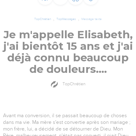
TopChrétien
TopMessages
Message texte
Je m'appelle Elisabeth,
j'ai bientôt 15 ans et j'ai
déjà connu beaucoup
de douleurs....
TopChrétien
Avant ma conversion, il se passait beaucoup de choses
dans ma vie. Ma mère s'est convertie après son mariage ;
mon frère, lui, a décidé de se détourner de Dieu. Mon
Père, malheureusement, n'était pas converti, il niait Dieu.