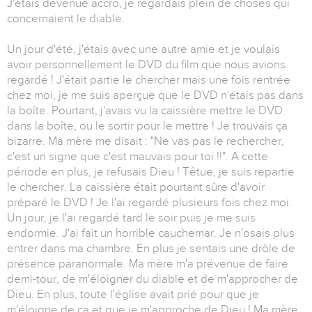
J'étais devenue accro, je regardais plein de choses qui
concernaient le diable.
Un jour d'été, j'étais avec une autre amie et je voulais
avoir personnellement le DVD du film que nous avions
regardé ! J'était partie le chercher mais une fois rentrée
chez moi, je me suis aperçue que le DVD n'étais pas dans
la boîte. Pourtant, j'avais vu la caissière mettre le DVD
dans la boîte, ou le sortir pour le mettre ! Je trouvais ça
bizarre. Ma mère me disait : "Ne vas pas le rechercher,
c'est un signe que c'est mauvais pour toi !!". A cette
période en plus, je refusais Dieu ! Têtue, je suis repartie
le chercher. La caissière était pourtant sûre d'avoir
préparé le DVD ! Je l'ai regardé plusieurs fois chez moi.
Un jour, je l'ai regardé tard le soir puis je me suis
endormie. J'ai fait un horrible cauchemar. Je n'osais plus
entrer dans ma chambre. En plus je sentais une drôle de
présence paranormale. Ma mère m'a prévenue de faire
demi-tour, de m'éloigner du diable et de m'approcher de
Dieu. En plus, toute l'église avait prié pour que je
m'éloigne de ça et que je m'approche de Dieu ! Ma mère