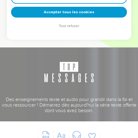
deviennent vos tremplins. Que vous guidiez un ministère, une
équipe, un groupe ou une famille, leur expérience est faite
Accepter tous les cookies
pour vous.
Tout refuser
Je découvre l’événement
Des enseignements texte et audio pour grandir dans la foi et
vous ressourcer ! Démarrez dès aujourd'hui la série texte offerte
dont vous avez besoin.