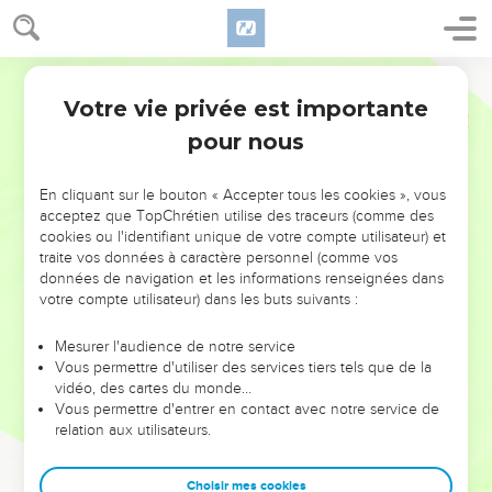
Votre vie privée est importante
pour nous
NE MANQUEZ PAS L’ÉVÉNEMENT
En cliquant sur le bouton « Accepter tous les cookies », vous
DE L’ANNÉE !
acceptez que TopChrétien utilise des traceurs (comme des
cookies ou l'identifiant unique de votre compte utilisateur) et
ET SI LEURS ERREURS POUVAIENT VOUS ÉVITER LES
traite vos données à caractère personnel (comme vos
VOTRES ?
données de navigation et les informations renseignées dans
votre compte utilisateur) dans les buts suivants :
On admire souvent les leaders pour leurs réussites, leur impact,
leur foi ou leur vision. Mais on voit moins les doutes, les erreurs
Mesurer l'audience de notre service
Vous permettre d'utiliser des services tiers tels que de la
et les saisons difficiles qu'ils ont traversés, alors même que ce
vidéo, des cartes du monde…
sont elles qui les ont façonnés.
Vous permettre d'entrer en contact avec notre service de
relation aux utilisateurs.
Dans cette conférence, leaders, entrepreneurs, et responsables
reviennent sur les erreurs marquantes de leur parcours et les
clés pour avancer avec plus de sagesse afin que leurs erreurs
Choisir mes cookies