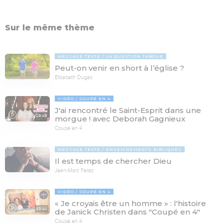
Sur le même thème
MESSAGE TEXTE
LA QUESTION TABOUE
Peut-on venir en short à l’église ?
Elisabeth Dugas
VIDÉO
COUPÉ EN 4
J'ai rencontré le Saint-Esprit dans une
29:46
morgue ! avec Deborah Gagnieux
Coupé en 4
MESSAGE TEXTE
ENSEIGNEMENTS BIBLIQUES
Il est temps de chercher Dieu
Jean-Marc Ferez
VIDÉO
COUPÉ EN 4
« Je croyais être un homme » : l'histoire
49:44
de Janick Christen dans "Coupé en 4"
Coupé en 4