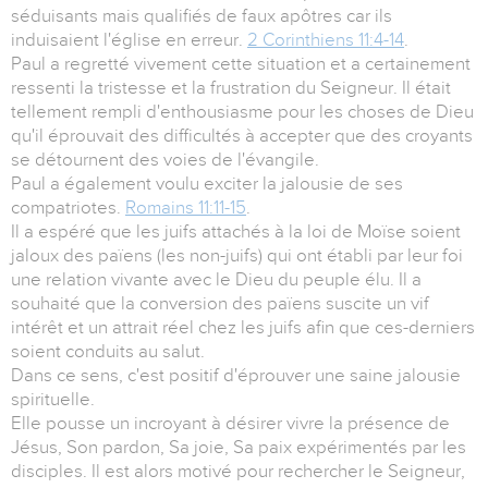
séduisants mais qualifiés de faux apôtres car ils
induisaient l'église en erreur.
2 Corinthiens 11:4-14
.
Paul a regretté vivement cette situation et a certainement
ressenti la tristesse et la frustration du Seigneur. Il était
tellement rempli d'enthousiasme pour les choses de Dieu
qu'il éprouvait des difficultés à accepter que des croyants
se détournent des voies de l'évangile.
Paul a également voulu exciter la jalousie de ses
compatriotes.
Romains 11:11-15
.
Il a espéré que les juifs attachés à la loi de Moïse soient
jaloux des païens (les non-juifs) qui ont établi par leur foi
une relation vivante avec le Dieu du peuple élu. Il a
souhaité que la conversion des païens suscite un vif
intérêt et un attrait réel chez les juifs afin que ces-derniers
soient conduits au salut.
Dans ce sens, c'est positif d'éprouver une saine jalousie
spirituelle.
Elle pousse un incroyant à désirer vivre la présence de
Jésus, Son pardon, Sa joie, Sa paix expérimentés par les
disciples. Il est alors motivé pour rechercher le Seigneur,