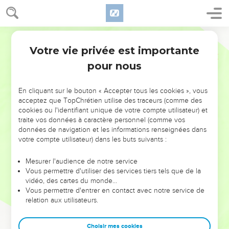
Votre vie privée est importante
pour nous
NE MANQUEZ PAS L’ÉVÉNEMENT
En cliquant sur le bouton « Accepter tous les cookies », vous
DE L’ANNÉE !
acceptez que TopChrétien utilise des traceurs (comme des
cookies ou l'identifiant unique de votre compte utilisateur) et
ET SI LEURS ERREURS POUVAIENT VOUS ÉVITER LES
traite vos données à caractère personnel (comme vos
VOTRES ?
données de navigation et les informations renseignées dans
votre compte utilisateur) dans les buts suivants :
On admire souvent les leaders pour leurs réussites, leur impact,
leur foi ou leur vision. Mais on voit moins les doutes, les erreurs
Mesurer l'audience de notre service
Vous permettre d'utiliser des services tiers tels que de la
et les saisons difficiles qu'ils ont traversés, alors même que ce
vidéo, des cartes du monde…
sont elles qui les ont façonnés.
Vous permettre d'entrer en contact avec notre service de
relation aux utilisateurs.
Dans cette conférence, leaders, entrepreneurs, et responsables
reviennent sur les erreurs marquantes de leur parcours et les
clés pour avancer avec plus de sagesse afin que leurs erreurs
Choisir mes cookies