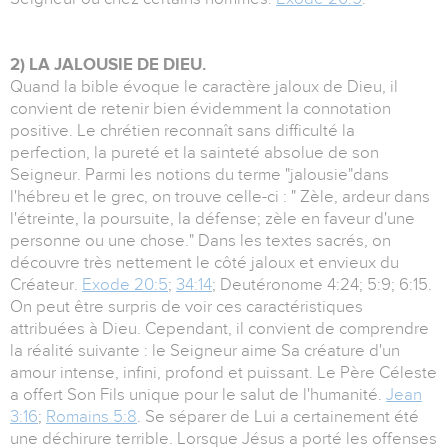
2) LA JALOUSIE DE DIEU.
Quand la bible évoque le caractère jaloux de Dieu, il
convient de retenir bien évidemment la connotation
positive. Le chrétien reconnaît sans difficulté la
perfection, la pureté et la sainteté absolue de son
Seigneur. Parmi les notions du terme "jalousie"dans
l'hébreu et le grec, on trouve celle-ci : " Zèle, ardeur dans
l'étreinte, la poursuite, la défense; zèle en faveur d'une
personne ou une chose." Dans les textes sacrés, on
découvre très nettement le côté jaloux et envieux du
Créateur.
Exode 20:5
;
34:14
; Deutéronome 4:24; 5:9; 6:15.
On peut être surpris de voir ces caractéristiques
attribuées à Dieu. Cependant, il convient de comprendre
la réalité suivante : le Seigneur aime Sa créature d'un
amour intense, infini, profond et puissant. Le Père Céleste
a offert Son Fils unique pour le salut de l'humanité.
Jean
3:16
;
Romains 5:8
. Se séparer de Lui a certainement été
une déchirure terrible. Lorsque Jésus a porté les offenses