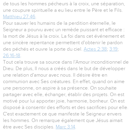
de tous les hommes pécheurs à la croix, une séparation,
une coupure spirituelle a eu lieu entre le Père et le Fils.
Matthieu 27:46
.
Pour sauver les humains de la perdition éternelle, le
Seigneur a pourvu avec un remède puissant et efficace :
la mort de Jésus à la croix. La foi dans cet événement et
une sincère repentance permettent d'obtenir le pardon
des péchés et ouvre la porte du ciel.
Actes 2:38
;
3:19
;
26:16-18
.
Tout cela trouve sa source dans l'Amour inconditionnel de
Dieu. De plus, Il nous a créés dans le but de développer
une relation d'amour avec nous. Il désire être en
communion avec Ses créatures. En effet, quand on aime
une personne, on aspire à sa présence. On souhaite
partager avec elle, échanger, établir des projets. On est
motivé pour lui apporter joie, harmonie, bonheur. On est
disposé à consentir des efforts et des sacrifices pour elle.
C'est exactement ce que manifeste le Seigneur envers
les hommes. On remarque également que Jésus aimait
être avec Ses disciples.
Marc 3:14
.