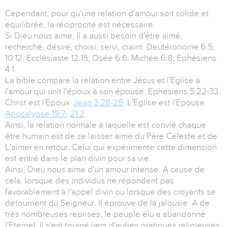
Cependant, pour qu'une relation d'amour soit solide et
équilibrée, la réciprocité est nécessaire.
Si Dieu nous aime, Il a aussi besoin d'être aimé,
recherché, désiré, choisi, servi, craint. Deutéronome 6:5;
10:12; Ecclésiaste 12:15; Osée 6:6; Michée 6:8; Ephésiens
4:1.
La bible compare la relation entre Jésus et l'Eglise à
l'amour qui unit l'époux à son épouse. Ephésiens 5:22-33.
Christ est l'Epoux.
Jean 3:28-29
. L'Eglise est l'Epouse.
Apocalypse 19:7
;
21:2
.
Ainsi, la relation normale à laquelle est convié chaque
être humain est de se laisser aimé du Père Céleste et de
L'aimer en retour. Celui qui expérimente cette dimension
est entré dans le plan divin pour sa vie.
Ainsi, Dieu nous aime d'un amour intense. A cause de
cela, lorsque des individus ne répondent pas
favorablement à l'appel divin ou lorsque des croyants se
détournent du Seigneur, Il éprouve de la jalousie. A de
très nombreuses reprises, le peuple élu a abandonné
l'Eternel. Il s'est tourné vers d'autres pratiques religieuses.