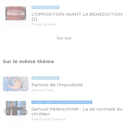
MESSAGE TEXTE
L'OPPOSITION AVANT LA BENEDICTION
(2)
Philippe Landrevie
Voir tout
Sur le même thème
MESSAGE TEXTE
Parlons de l’impudicité
Jean-Marc Ferez
VIDÉO
PORTE OUVERTE CHRÉTIENNE
Samuel Peterschmitt - La vie normale du
65:58
chrétien
Porte Ouverte Chrétienne