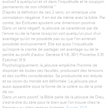
exclusif à quelqu'un et vit dans l'inquiétude et le soupçon
permanents de son infidélité."
D'après la définition de ces 2 sens, on remarque une
connotation négative. Il en est de même avec la bible. Par
contre, les Ecritures ajoutent une dimension positive.
Dans un sens négatif, la jalousie se caractérise par de
l'envie ou de la haine lorsqu'on voit quelqu'un jouir d'un
avantage qu'on ne possède pas ou que l'on aimerait
posséder exclusivement. Elle est aussi l'inquiétude
qu'inspire la crainte de partager cet avantage ou de le
perdre au profit d'autrui. Genèse 4:1-8; 30:1; Proverbe 3:31;
Ezéchiel 31:9.
Psychologiquement, la jalousie empêche l'homme de
disposer de toutes ses facultés, produisant des tensions
et des conflits considérables. Sa productivité est réduite
et sa vision du monde est déformée. La jalousie peut
aussi apparaître sous la forme de la colère ou de la pitié
de soi.
Dans un sens positif, la Bible parle de la jalousie de Dieu,
c'est-à-dire du zèle pour le bien que l'on trouve chez le
Seigneur ou chez certains hommes.
Exode 20:5
.