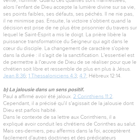
vérité, humilité. Quand ces qualités sont manifestées,
alors l'enfant de Dieu accepte la lumière divine sur sa vie,
ses points faibles, ses défauts, ses péchés. Il ne nie pas,
il ne minimise pas. Ensuite, la victoire s'obtient quand la
décision est prise de ne plus être prisonnier du travers sur
lequel le Saint-Esprit a mis le doigt. La prière libère la
puissance transformatrice du Seigneur qui agit dans le
cœur du disciple. La changement de caractère s'opère
dans la durée : il s'agit de la sanctification. L'essentiel est
de permettre à l'œuvre de Dieu de se réaliser pour que le
chrétien soit libre et ressemble de plus en plus à Jésus.
Jean 8:36
;
1 Thessaloniciens 4:3
;
4:7
; Hébreux 12:14.
b) La jalousie dans un sens positif.
Paul a affirmé avoir été jaloux.
2 Corinthiens 11:2
.
Cependant, il a précisé qu'il s'agissait de la jalousie dont
Dieu est parfois habité.
Dans le contexte de sa lettre aux Corinthiens, il a
expliqué avoir conduit les chrétiens de Corinthes au salut.
Mais ces-derniers, peu affermis dans la foi, acceptèrent
facilement d'autres doctrines et des prédicateurs