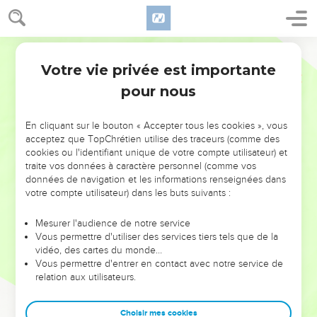
Votre vie privée est importante
pour nous
NE MANQUEZ PAS L’ÉVÉNEMENT
En cliquant sur le bouton « Accepter tous les cookies », vous
DE L’ANNÉE !
acceptez que TopChrétien utilise des traceurs (comme des
cookies ou l'identifiant unique de votre compte utilisateur) et
ET SI LEURS ERREURS POUVAIENT VOUS ÉVITER LES
traite vos données à caractère personnel (comme vos
VOTRES ?
données de navigation et les informations renseignées dans
votre compte utilisateur) dans les buts suivants :
On admire souvent les leaders pour leurs réussites, leur impact,
leur foi ou leur vision. Mais on voit moins les doutes, les erreurs
Mesurer l'audience de notre service
Vous permettre d'utiliser des services tiers tels que de la
et les saisons difficiles qu'ils ont traversés, alors même que ce
vidéo, des cartes du monde…
sont elles qui les ont façonnés.
Vous permettre d'entrer en contact avec notre service de
relation aux utilisateurs.
Dans cette conférence, leaders, entrepreneurs, et responsables
reviennent sur les erreurs marquantes de leur parcours et les
clés pour avancer avec plus de sagesse afin que leurs erreurs
Choisir mes cookies