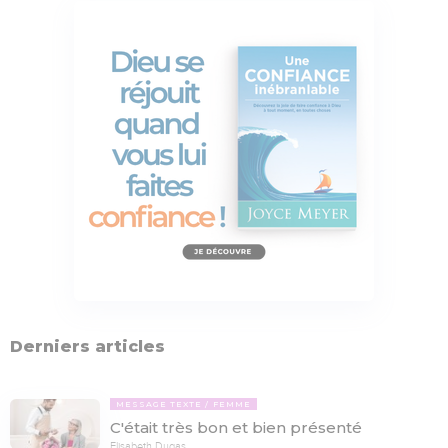
Derniers articles
MESSAGE TEXTE
FEMME
C'était très bon et bien présenté
Elisabeth Dugas