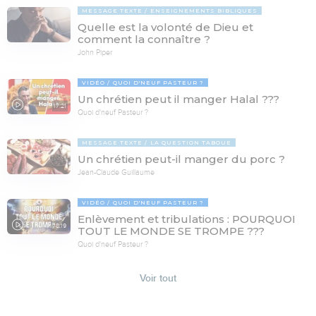
MESSAGE TEXTE
ENSEIGNEMENTS BIBLIQUES
Quelle est la volonté de Dieu et
comment la connaître ?
John Piper
VIDÉO
QUOI D'NEUF PASTEUR ?
Un chrétien peut il manger Halal ???
17:21
Quoi d'neuf Pasteur ?
MESSAGE TEXTE
LA QUESTION TABOUE
Un chrétien peut-il manger du porc ?
Jean-Claude Guillaume
VIDÉO
QUOI D'NEUF PASTEUR ?
Enlèvement et tribulations : POURQUOI
78:19
TOUT LE MONDE SE TROMPE ???
Quoi d'neuf Pasteur ?
Voir tout