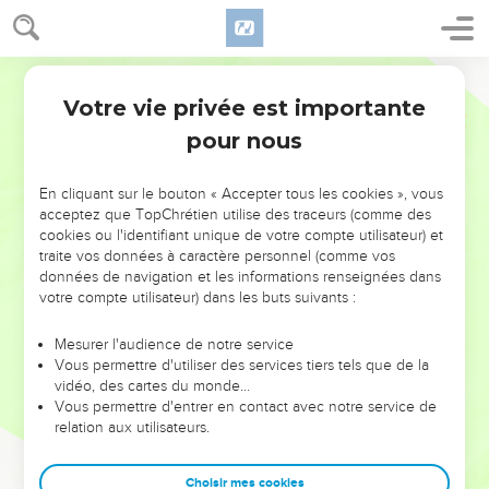
Votre vie privée est importante
pour nous
NE MANQUEZ PAS L’ÉVÉNEMENT
En cliquant sur le bouton « Accepter tous les cookies », vous
DE L’ANNÉE !
acceptez que TopChrétien utilise des traceurs (comme des
cookies ou l'identifiant unique de votre compte utilisateur) et
ET SI LEURS ERREURS POUVAIENT VOUS ÉVITER LES
traite vos données à caractère personnel (comme vos
VOTRES ?
données de navigation et les informations renseignées dans
votre compte utilisateur) dans les buts suivants :
On admire souvent les leaders pour leurs réussites, leur impact,
leur foi ou leur vision. Mais on voit moins les doutes, les erreurs
Mesurer l'audience de notre service
Vous permettre d'utiliser des services tiers tels que de la
et les saisons difficiles qu'ils ont traversés, alors même que ce
vidéo, des cartes du monde…
sont elles qui les ont façonnés.
Vous permettre d'entrer en contact avec notre service de
relation aux utilisateurs.
Dans cette conférence, leaders, entrepreneurs, et responsables
reviennent sur les erreurs marquantes de leur parcours et les
clés pour avancer avec plus de sagesse afin que leurs erreurs
Choisir mes cookies