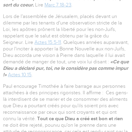
sort du coeur.
Lire
Marc 7.18-23
.
Lors de l'assemblée de Jérusalem, placés devant un
dilemme par les tenants d'une observation stricte de la
Loi, les apôtres prônent la liberté pour les non-Juifs,
rappelant que le salut est obtenu par la grâce du
Seigneur. Lire
Actes 15.5-11
. Quelques années auparavant,
pour l'inciter à apporter la Bonne Nouvelle aux non-Juifs,
Dieu accorda une vision à Pierre dans laquelle il lui avait
demandé de manger de tout, une voix lui disant :
«Ce que
Dieu a déclaré pur, toi, ne le considère pas comme impur
!»
Actes 10.15
.
Paul encourage Timothée à faire barrage aux personnes
attachées à des principes rigoristes. Il affirme : Ces gens-
là interdisent de se marier et de consommer des aliments
que Dieu a pourtant créés pour qu'ils soient pris avec
reconnaissance par ceux qui sont croyants et qui ont
connu la vérité.
Tout ce que Dieu a créé est bon et rien
ne doit être rejeté, pourvu qu'on le prenne dans une
attitude de reconnaissance, car cela est rendu saint par la