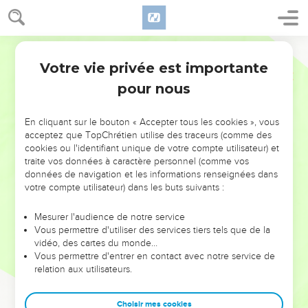
Votre vie privée est importante
pour nous
NE MANQUEZ PAS L’ÉVÉNEMENT
En cliquant sur le bouton « Accepter tous les cookies », vous
DE L’ANNÉE !
acceptez que TopChrétien utilise des traceurs (comme des
cookies ou l'identifiant unique de votre compte utilisateur) et
ET SI LEURS ERREURS POUVAIENT VOUS ÉVITER LES
traite vos données à caractère personnel (comme vos
VOTRES ?
données de navigation et les informations renseignées dans
votre compte utilisateur) dans les buts suivants :
On admire souvent les leaders pour leurs réussites, leur impact,
leur foi ou leur vision. Mais on voit moins les doutes, les erreurs
Mesurer l'audience de notre service
Vous permettre d'utiliser des services tiers tels que de la
et les saisons difficiles qu'ils ont traversés, alors même que ce
vidéo, des cartes du monde…
sont elles qui les ont façonnés.
Vous permettre d'entrer en contact avec notre service de
relation aux utilisateurs.
Dans cette conférence, leaders, entrepreneurs, et responsables
reviennent sur les erreurs marquantes de leur parcours et les
clés pour avancer avec plus de sagesse afin que leurs erreurs
Choisir mes cookies