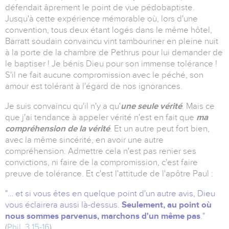
défendait âprement le point de vue pédobaptiste.
Jusqu'à cette expérience mémorable où, lors d'une
convention, tous deux étant logés dans le même hôtel,
Barratt soudain convaincu vint tambouriner en pleine nuit
à la porte de la chambre de Pethrus pour lui demander de
le baptiser ! Je bénis Dieu pour son immense tolérance !
S'il ne fait aucune compromission avec le péché, son
amour est tolérant à l'égard de nos ignorances.
Je suis convaincu qu'il n'y a qu'
une seule vérité
. Mais ce
que j'ai tendance à appeler vérité n'est en fait que
ma
compréhension de la vérité
. Et un autre peut fort bien,
avec la même sincérité, en avoir une autre
compréhension. Admettre cela n'est pas renier ses
convictions, ni faire de la compromission, c'est faire
preuve de tolérance. Et c'est l'attitude de l'apôtre Paul :
"…
et si vous êtes en quelque point d'un autre avis, Dieu
vous éclairera aussi là-dessus.
Seulement, au point où
nous sommes parvenus, marchons d'un même pas
."
(
Phil. 3.15-16
)