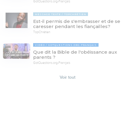
GotQuestions.org-Français
MESSAGE TEXTE
TOPCHRÉTIEN
Est-il permis de s'embrasser et de se
caresser pendant les fiançailles?
TopChrétien
VIDÉO
GOTQUESTIONS.ORG-FRANÇAIS
Que dit la Bible de l'obéissance aux
03:15
parents ?
GotQuestions.org-Français
Voir tout