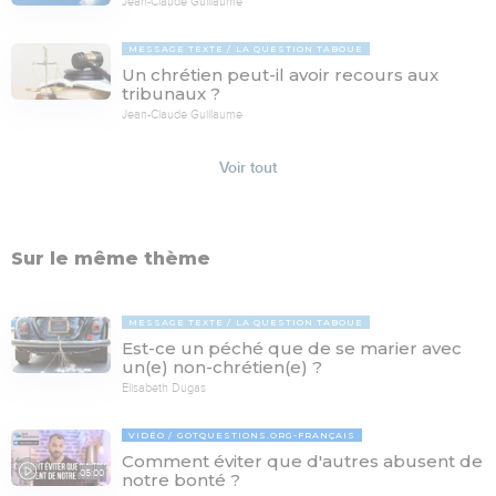
Jean-Claude Guillaume
MESSAGE TEXTE
LA QUESTION TABOUE
Un chrétien peut-il avoir recours aux
tribunaux ?
Jean-Claude Guillaume
Voir tout
Sur le même thème
MESSAGE TEXTE
LA QUESTION TABOUE
Est-ce un péché que de se marier avec
un(e) non-chrétien(e) ?
Elisabeth Dugas
VIDÉO
GOTQUESTIONS.ORG-FRANÇAIS
Comment éviter que d'autres abusent de
05:00
notre bonté ?