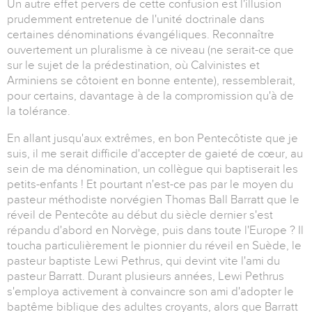
Un autre effet pervers de cette confusion est l'illusion
prudemment entretenue de l'unité doctrinale dans
certaines dénominations évangéliques. Reconnaître
ouvertement un pluralisme à ce niveau (ne serait-ce que
sur le sujet de la prédestination, où Calvinistes et
Arminiens se côtoient en bonne entente), ressemblerait,
pour certains, davantage à de la compromission qu'à de
la tolérance.
En allant jusqu'aux extrêmes, en bon Pentecôtiste que je
suis, il me serait difficile d'accepter de gaieté de cœur, au
sein de ma dénomination, un collègue qui baptiserait les
petits-enfants ! Et pourtant n'est-ce pas par le moyen du
pasteur méthodiste norvégien Thomas Ball Barratt que le
réveil de Pentecôte au début du siècle dernier s'est
répandu d'abord en Norvège, puis dans toute l'Europe ? Il
toucha particulièrement le pionnier du réveil en Suède, le
pasteur baptiste Lewi Pethrus, qui devint vite l'ami du
pasteur Barratt. Durant plusieurs années, Lewi Pethrus
s'employa activement à convaincre son ami d'adopter le
baptême biblique des adultes croyants, alors que Barratt