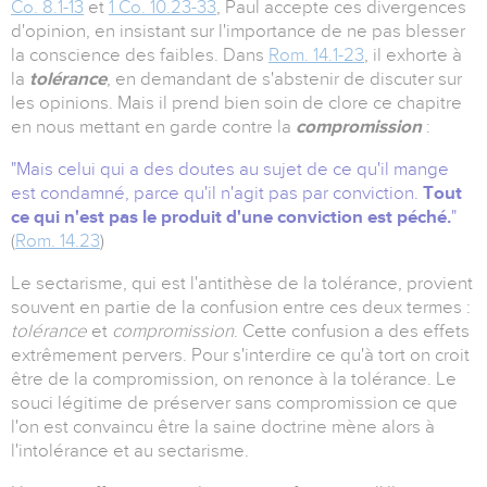
Co. 8.1-13
et
1 Co. 10.23-33
, Paul accepte ces divergences
d'opinion, en insistant sur l'importance de ne pas blesser
la conscience des faibles. Dans
Rom. 14.1-23
, il exhorte à
la
tolérance
, en demandant de s'abstenir de discuter sur
les opinions. Mais il prend bien soin de clore ce chapitre
en nous mettant en garde contre la
compromission
:
"
Mais celui qui a des doutes au sujet de ce qu'il mange
est condamné, parce qu'il n'agit pas par conviction.
Tout
ce qui n'est pas le produit d'une conviction est péché.
"
(
Rom. 14.23
)
Le sectarisme, qui est l'antithèse de la tolérance, provient
souvent en partie de la confusion entre ces deux termes :
tolérance
et
compromission
. Cette confusion a des effets
extrêmement pervers. Pour s'interdire ce qu'à tort on croit
être de la compromission, on renonce à la tolérance. Le
souci légitime de préserver sans compromission ce que
l'on est convaincu être la saine doctrine mène alors à
l'intolérance et au sectarisme.