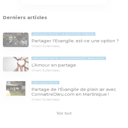
Derniers articles
MESSAGE TEXTE
LA QUESTION TABOUE
Partager l'Evangile, est-ce une option ?
Vincent Guillemoteau
MESSAGE TEXTE
ENSEIGNEMENTS BIBLIQUES
L’Amour en partage
Vincent Guillemoteau
MESSAGE TEXTE
Partage de l'Évangile de plein air avec
ConnaitreDieu.com en Martinique !
Vincent Guillemoteau
Voir tout