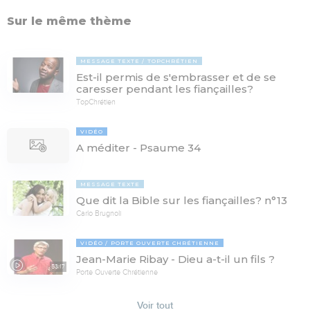
Sur le même thème
MESSAGE TEXTE
TOPCHRÉTIEN
Est-il permis de s'embrasser et de se
caresser pendant les fiançailles?
TopChrétien
VIDÉO
A méditer - Psaume 34
MESSAGE TEXTE
Que dit la Bible sur les fiançailles? n°13
Carlo Brugnoli
VIDÉO
PORTE OUVERTE CHRÉTIENNE
Jean-Marie Ribay - Dieu a-t-il un fils ?
53:17
Porte Ouverte Chrétienne
Voir tout