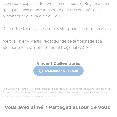
ce concert explosif "de révolution d'amour" et Brigitte qui en
quelques mots nous a transporté dans les beautés et la
profondeur de la Parole de Dieu.
Dieu utilise les obstacles de nos vies pour accomplir sa vision.
Merci à Thierry Martin, rédacteur de ce témoignage et à
Stéphane Ponza, notre Référent Régional PACA
Vincent Guillemoteau
S'abonner à l'auteur
TopChrétien est une plate-forme diffuseur de contenu de partenaires de qualité sélectionnés.
Toutefois, si vous veniez à trouver un contenu vidéo illicite ou avec un problème technique,
merci de nous le signaler en
cliquant sur ce lien
.
Vous avez aimé ? Partagez autour de vous !