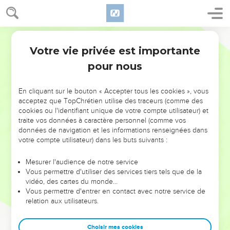
Votre vie privée est importante
pour nous
NE MANQUEZ PAS L’ÉVÉNEMENT
En cliquant sur le bouton « Accepter tous les cookies », vous
DE L’ANNÉE !
acceptez que TopChrétien utilise des traceurs (comme des
cookies ou l'identifiant unique de votre compte utilisateur) et
ET SI LEURS ERREURS POUVAIENT VOUS ÉVITER LES
traite vos données à caractère personnel (comme vos
VOTRES ?
données de navigation et les informations renseignées dans
votre compte utilisateur) dans les buts suivants :
On admire souvent les leaders pour leurs réussites, leur impact,
leur foi ou leur vision. Mais on voit moins les doutes, les erreurs
Mesurer l'audience de notre service
Vous permettre d'utiliser des services tiers tels que de la
et les saisons difficiles qu'ils ont traversés, alors même que ce
vidéo, des cartes du monde…
sont elles qui les ont façonnés.
Vous permettre d'entrer en contact avec notre service de
relation aux utilisateurs.
Dans cette conférence, leaders, entrepreneurs, et responsables
reviennent sur les erreurs marquantes de leur parcours et les
clés pour avancer avec plus de sagesse afin que leurs erreurs
Choisir mes cookies