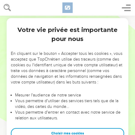
Votre vie privée est importante
pour nous
NE MANQUEZ PAS L’ÉVÉNEMENT
En cliquant sur le bouton « Accepter tous les cookies », vous
DE L’ANNÉE !
acceptez que TopChrétien utilise des traceurs (comme des
cookies ou l'identifiant unique de votre compte utilisateur) et
ET SI LEURS ERREURS POUVAIENT VOUS ÉVITER LES
traite vos données à caractère personnel (comme vos
VOTRES ?
données de navigation et les informations renseignées dans
votre compte utilisateur) dans les buts suivants :
On admire souvent les leaders pour leurs réussites, leur impact,
leur foi ou leur vision. Mais on voit moins les doutes, les erreurs
Mesurer l'audience de notre service
Vous permettre d'utiliser des services tiers tels que de la
et les saisons difficiles qu'ils ont traversés, alors même que ce
vidéo, des cartes du monde…
sont elles qui les ont façonnés.
Vous permettre d'entrer en contact avec notre service de
relation aux utilisateurs.
Dans cette conférence, leaders, entrepreneurs, et responsables
reviennent sur les erreurs marquantes de leur parcours et les
clés pour avancer avec plus de sagesse afin que leurs erreurs
Choisir mes cookies