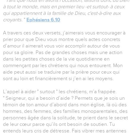
"
Tant que nous en avons l’occasion, faisons donc du bien
à tout le monde, mais en premier lieu -et surtout- à ceux
qui appartiennent à la famille de Dieu, c'est-à-dire aux
croyants.
"
Ephésiens 6.10
A travers ces deux versets, j’aimerais vous encourager à
prier pour que Dieu vous montre quels actes concrets
d’amour il aimerait vous voir accomplir autour de vous
pour sa gloire. Pas de grandes choses mais une action
dans les petites choses de la vie quotidienne en
commençant par les chrétiens qui nous entourent. Mon
aide peut aussi se traduire par la prière pour ceux qui
sont au loin et financièrement si j’en ai les moyens.
L’appel à aider " surtout " les chrétiens, m’a frappée.
" Seigneur, qui a besoin d’aide ? Permets que je sois un
témoin de ton amour d’abord dans mon église, là où des
hommes, des femmes, des familles monoparentales, des
personnes âgée dans la solitude, te prient dans le secret
de leur cœur parce qu’ils ont besoin de soutien. Tu
entends leurs cris de détresse. Fais vibrer mes antennes