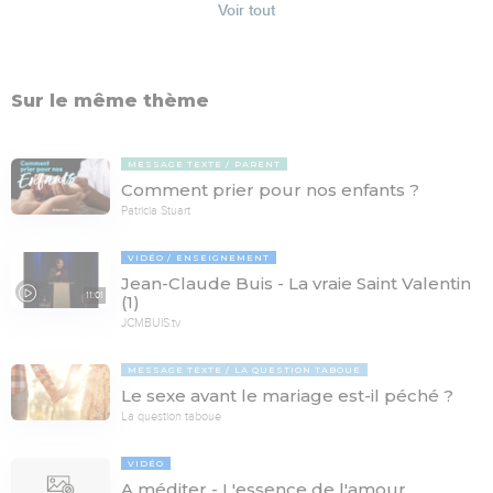
Voir tout
Sur le même thème
MESSAGE TEXTE
PARENT
Comment prier pour nos enfants ?
Patricia Stuart
VIDÉO
ENSEIGNEMENT
Jean-Claude Buis - La vraie Saint Valentin
11:01
(1)
JCMBUIS.tv
MESSAGE TEXTE
LA QUESTION TABOUE
Le sexe avant le mariage est-il péché ?
La question taboue
VIDÉO
A méditer - L'essence de l'amour