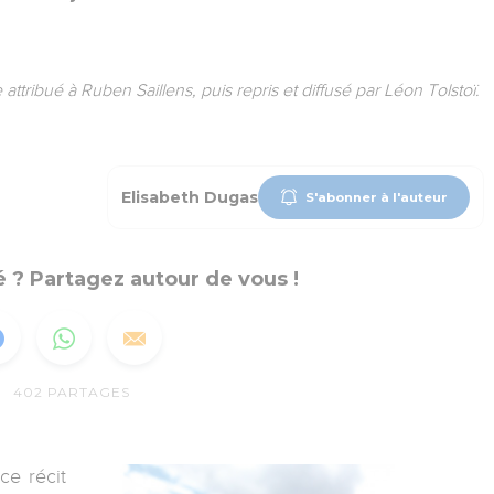
attribué à Ruben Saillens, puis repris et diffusé par Léon Tolstoï.
Elisabeth Dugas
S'abonner à l'auteur
 ? Partagez autour de vous !
402
PARTAGES
ce récit