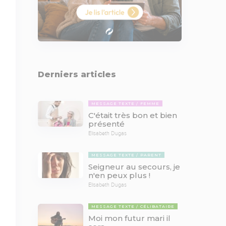
Derniers articles
MESSAGE TEXTE
FEMME
C'était très bon et bien
présenté
Elisabeth Dugas
MESSAGE TEXTE
PARENT
Seigneur au secours, je
n'en peux plus !
Elisabeth Dugas
MESSAGE TEXTE
CÉLIBATAIRE
Moi mon futur mari il