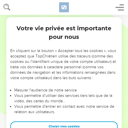
Votre vie privée est importante
pour nous
NE MANQUEZ PAS L’ÉVÉNEMENT
En cliquant sur le bouton « Accepter tous les cookies », vous
DE L’ANNÉE !
acceptez que TopChrétien utilise des traceurs (comme des
cookies ou l'identifiant unique de votre compte utilisateur) et
ET SI LEURS ERREURS POUVAIENT VOUS ÉVITER LES
traite vos données à caractère personnel (comme vos
VOTRES ?
données de navigation et les informations renseignées dans
votre compte utilisateur) dans les buts suivants :
On admire souvent les leaders pour leurs réussites, leur impact,
leur foi ou leur vision. Mais on voit moins les doutes, les erreurs
Mesurer l'audience de notre service
Vous permettre d'utiliser des services tiers tels que de la
et les saisons difficiles qu'ils ont traversés, alors même que ce
vidéo, des cartes du monde…
sont elles qui les ont façonnés.
Vous permettre d'entrer en contact avec notre service de
relation aux utilisateurs.
Dans cette conférence, leaders, entrepreneurs, et responsables
reviennent sur les erreurs marquantes de leur parcours et les
clés pour avancer avec plus de sagesse afin que leurs erreurs
Choisir mes cookies