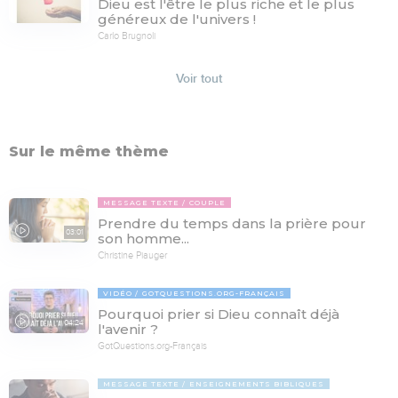
Dieu est l'être le plus riche et le plus
généreux de l'univers !
Carlo Brugnoli
Voir tout
Sur le même thème
MESSAGE TEXTE
COUPLE
Prendre du temps dans la prière pour
03:01
son homme...
Christine Piauger
VIDÉO
GOTQUESTIONS.ORG-FRANÇAIS
Pourquoi prier si Dieu connaît déjà
04:24
l'avenir ?
GotQuestions.org-Français
MESSAGE TEXTE
ENSEIGNEMENTS BIBLIQUES