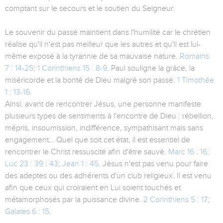
comptant sur le secours et le soutien du Seigneur.
Le souvenir du passé maintient dans l'humilité car le chrétien
réalise qu'il n'est pas meilleur que les autres et qu'il est lui-
même exposé à la tyrannie de sa mauvaise nature.
Romains
7 : 14-25
;
1 Corinthiens 15 : 8-9
. Paul souligne la grâce, la
miséricorde et la bonté de Dieu malgré son passé.
1 Timothée
1 : 13-16
.
Ainsi, avant de rencontrer Jésus, une personne manifeste
plusieurs types de sentiments à l'encontre de Dieu : rébellion,
mépris, insoumission, indifférence, sympathisant mais sans
engagement… Quel que soit cet état, il est essentiel de
rencontrer le Christ ressuscité afin d'être sauvé.
Marc 16 : 16
;
Luc 23 : 39
:
43
;
Jean 1 : 45
. Jésus n'est pas venu pour faire
des adeptes ou des adhérents d'un club religieux. Il est venu
afin que ceux qui croiraient en Lui soient touchés et
métamorphosés par la puissance divine.
2 Corinthiens 5 : 17
;
Galates 6 : 15
.