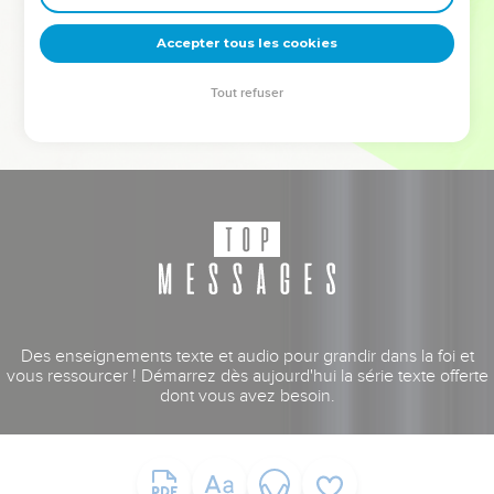
deviennent vos tremplins. Que vous guidiez un ministère, une
équipe, un groupe ou une famille, leur expérience est faite
Accepter tous les cookies
pour vous.
Tout refuser
Je découvre l’événement
Des enseignements texte et audio pour grandir dans la foi et
vous ressourcer ! Démarrez dès aujourd'hui la série texte offerte
dont vous avez besoin.