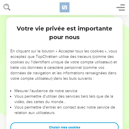
Votre vie privée est importante
pour nous
NE MANQUEZ PAS L’ÉVÉNEMENT
En cliquant sur le bouton « Accepter tous les cookies », vous
DE L’ANNÉE !
acceptez que TopChrétien utilise des traceurs (comme des
cookies ou l'identifiant unique de votre compte utilisateur) et
ET SI LEURS ERREURS POUVAIENT VOUS ÉVITER LES
traite vos données à caractère personnel (comme vos
VOTRES ?
données de navigation et les informations renseignées dans
votre compte utilisateur) dans les buts suivants :
On admire souvent les leaders pour leurs réussites, leur impact,
leur foi ou leur vision. Mais on voit moins les doutes, les erreurs
Mesurer l'audience de notre service
Vous permettre d'utiliser des services tiers tels que de la
et les saisons difficiles qu'ils ont traversés, alors même que ce
vidéo, des cartes du monde…
sont elles qui les ont façonnés.
Vous permettre d'entrer en contact avec notre service de
relation aux utilisateurs.
Dans cette conférence, leaders, entrepreneurs, et responsables
reviennent sur les erreurs marquantes de leur parcours et les
clés pour avancer avec plus de sagesse afin que leurs erreurs
Choisir mes cookies