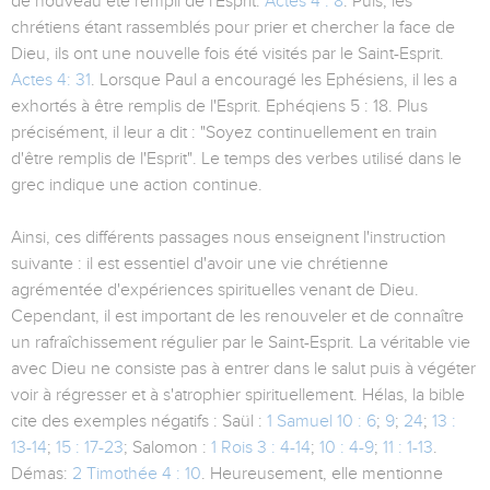
de nouveau été rempli de l'Esprit.
Actes 4 : 8
. Puis, les
chrétiens étant rassemblés pour prier et chercher la face de
Dieu, ils ont une nouvelle fois été visités par le Saint-Esprit.
Actes 4: 31
. Lorsque Paul a encouragé les Ephésiens, il les a
exhortés à être remplis de l'Esprit. Ephéqiens 5 : 18. Plus
précisément, il leur a dit : "Soyez continuellement en train
d'être remplis de l'Esprit". Le temps des verbes utilisé dans le
grec indique une action continue.
Ainsi, ces différents passages nous enseignent l'instruction
suivante : il est essentiel d'avoir une vie chrétienne
agrémentée d'expériences spirituelles venant de Dieu.
Cependant, il est important de les renouveler et de connaître
un rafraîchissement régulier par le Saint-Esprit. La véritable vie
avec Dieu ne consiste pas à entrer dans le salut puis à végéter
voir à régresser et à s'atrophier spirituellement. Hélas, la bible
cite des exemples négatifs : Saül :
1 Samuel 10 : 6
;
9
;
24
;
13 :
13-14
;
15 : 17-23
; Salomon :
1 Rois 3 : 4-14
;
10 : 4-9
;
11 : 1-13
.
Démas:
2 Timothée 4 : 10
. Heureusement, elle mentionne