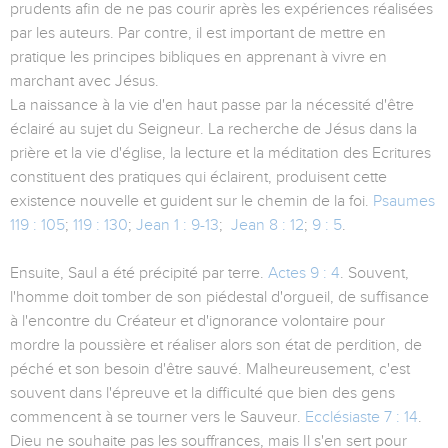
prudents afin de ne pas courir après les expériences réalisées
par les auteurs. Par contre, il est important de mettre en
pratique les principes bibliques en apprenant à vivre en
marchant avec Jésus.
La naissance à la vie d'en haut passe par la nécessité d'être
éclairé au sujet du Seigneur. La recherche de Jésus dans la
prière et la vie d'église, la lecture et la méditation des Ecritures
constituent des pratiques qui éclairent, produisent cette
existence nouvelle et guident sur le chemin de la foi.
Psaumes
119 : 105
;
119 : 130
;
Jean 1 : 9-13
;
Jean 8 : 12
;
9 : 5
.
Ensuite, Saul a été précipité par terre.
Actes 9 : 4
. Souvent,
l'homme doit tomber de son piédestal d'orgueil, de suffisance
à l'encontre du Créateur et d'ignorance volontaire pour
mordre la poussière et réaliser alors son état de perdition, de
péché et son besoin d'être sauvé. Malheureusement, c'est
souvent dans l'épreuve et la difficulté que bien des gens
commencent à se tourner vers le Sauveur.
Ecclésiaste 7 : 14
.
Dieu ne souhaite pas les souffrances, mais Il s'en sert pour