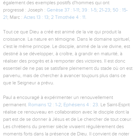
également des exemples positifs d'hommes qui ont
progressé : Joseph :
Genèse 37 : 1-11
;
39 : 1-5
;
21-23
;
50 : 15-
21
; Marc :
Actes 13 : 13
;
2 Timothée 4 : 11
.
Tout ce que Dieu a créé est animé de la vie qui produit la
croissance. La nature en témoigne. Dans le domaine spirituel,
c'est le même principe. Le disciple, animé de la vie divine, est
destiné à se développer, à croître, à grandir en maturité, à
réaliser des progrès et à remporter des victoires. Il est donc
essentiel de ne pas se satisfaire pleinement du stade où on est
parvenu, mais de chercher à avancer toujours plus dans ce
que le Seigneur a prévu.
Paul a encouragé à expérimenter un renouvellement
permanent.
Romains 12 : 1-2
;
Ephésiens 4 : 23
. Le Saint-Esprit
réalise ce renouveau en collaboration avec le disciple dont la
part est de se donner à Jésus et de Le chercher de tout cœur.
Les chrétiens du premier siècle vivaient régulièrement des
moments forts dans la présence de Dieu. Il convient de noter