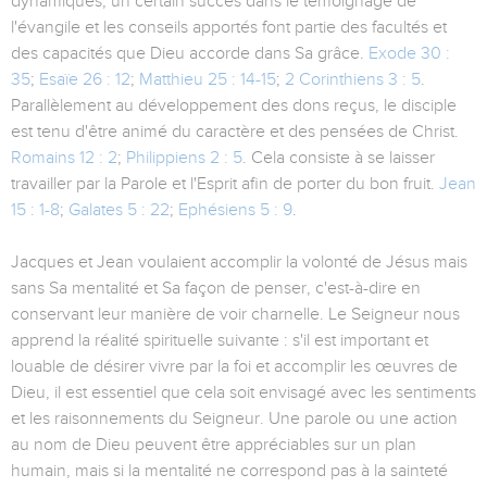
dynamiques, un certain succès dans le témoignage de
l'évangile et les conseils apportés font partie des facultés et
des capacités que Dieu accorde dans Sa grâce.
Exode 30 :
35
;
Esaïe 26 : 12
;
Matthieu 25 : 14-15
;
2 Corinthiens 3 : 5
.
Parallèlement au développement des dons reçus, le disciple
est tenu d'être animé du caractère et des pensées de Christ.
Romains 12 : 2
;
Philippiens 2 : 5
. Cela consiste à se laisser
travailler par la Parole et l'Esprit afin de porter du bon fruit.
Jean
15 : 1-8
;
Galates 5 : 22
;
Ephésiens 5 : 9
.
Jacques et Jean voulaient accomplir la volonté de Jésus mais
sans Sa mentalité et Sa façon de penser, c'est-à-dire en
conservant leur manière de voir charnelle. Le Seigneur nous
apprend la réalité spirituelle suivante : s'il est important et
louable de désirer vivre par la foi et accomplir les œuvres de
Dieu, il est essentiel que cela soit envisagé avec les sentiments
et les raisonnements du Seigneur. Une parole ou une action
au nom de Dieu peuvent être appréciables sur un plan
humain, mais si la mentalité ne correspond pas à la sainteté