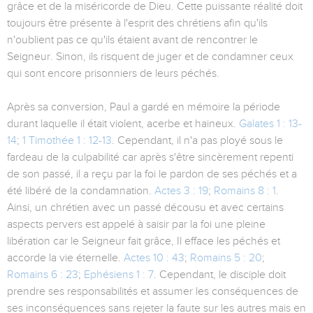
grâce et de la miséricorde de Dieu. Cette puissante réalité doit
toujours être présente à l'esprit des chrétiens afin qu'ils
n'oublient pas ce qu'ils étaient avant de rencontrer le
Seigneur. Sinon, ils risquent de juger et de condamner ceux
qui sont encore prisonniers de leurs péchés.
Après sa conversion, Paul a gardé en mémoire la période
durant laquelle il était violent, acerbe et haineux.
Galates 1 : 13-
14
;
1 Timothée 1 : 12-13
. Cependant, il n'a pas ployé sous le
fardeau de la culpabilité car après s'être sincèrement repenti
de son passé, il a reçu par la foi le pardon de ses péchés et a
été libéré de la condamnation.
Actes 3 : 19
;
Romains 8 : 1
.
Ainsi, un chrétien avec un passé décousu et avec certains
aspects pervers est appelé à saisir par la foi une pleine
libération car le Seigneur fait grâce, Il efface les péchés et
accorde la vie éternelle.
Actes 10 : 43
;
Romains 5 : 20
;
Romains 6 : 23
;
Ephésiens 1 : 7
. Cependant, le disciple doit
prendre ses responsabilités et assumer les conséquences de
ses inconséquences sans rejeter la faute sur les autres mais en