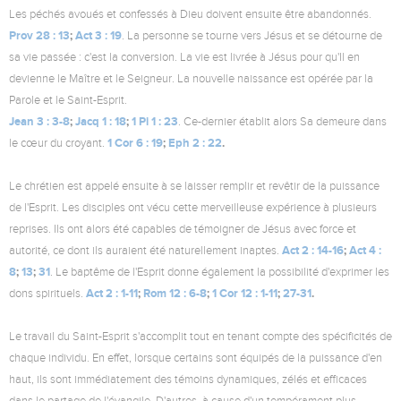
Les péchés avoués et confessés à Dieu doivent ensuite être abandonnés.
Prov 28 : 13
;
Act 3 : 19
. La personne se tourne vers Jésus et se détourne de
sa vie passée : c'est la conversion. La vie est livrée à Jésus pour qu'Il en
devienne le Maître et le Seigneur. La nouvelle naissance est opérée par la
Parole et le Saint-Esprit.
Jean 3 : 3-8
;
Jacq 1 : 18
;
1 Pi 1 : 23
. Ce-dernier établit alors Sa demeure dans
1 Cor 6 : 19
;
Eph 2 : 22
.
le cœur du croyant.
Le chrétien est appelé ensuite à se laisser remplir et revêtir de la puissance
de l'Esprit. Les disciples ont vécu cette merveilleuse expérience à plusieurs
reprises. Ils ont alors été capables de témoigner de Jésus avec force et
Act 2 : 14-16
;
Act 4 :
autorité, ce dont ils auraient été naturellement inaptes.
8
;
13
;
31
. Le baptême de l'Esprit donne également la possibilité d'exprimer les
Act 2 : 1-11
;
Rom 12 : 6-8
;
1 Cor 12 : 1-11
;
27-31
.
dons spirituels.
Le travail du Saint-Esprit s'accomplit tout en tenant compte des spécificités de
chaque individu. En effet, lorsque certains sont équipés de la puissance d'en
haut, ils sont immédiatement des témoins dynamiques, zélés et efficaces