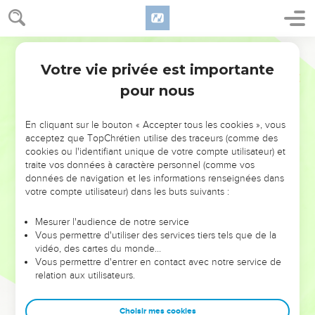
Votre vie privée est importante
pour nous
NE MANQUEZ PAS L’ÉVÉNEMENT
En cliquant sur le bouton « Accepter tous les cookies », vous
DE L’ANNÉE !
acceptez que TopChrétien utilise des traceurs (comme des
cookies ou l'identifiant unique de votre compte utilisateur) et
ET SI LEURS ERREURS POUVAIENT VOUS ÉVITER LES
traite vos données à caractère personnel (comme vos
VOTRES ?
données de navigation et les informations renseignées dans
votre compte utilisateur) dans les buts suivants :
On admire souvent les leaders pour leurs réussites, leur impact,
leur foi ou leur vision. Mais on voit moins les doutes, les erreurs
Mesurer l'audience de notre service
Vous permettre d'utiliser des services tiers tels que de la
et les saisons difficiles qu'ils ont traversés, alors même que ce
vidéo, des cartes du monde…
sont elles qui les ont façonnés.
Vous permettre d'entrer en contact avec notre service de
relation aux utilisateurs.
Dans cette conférence, leaders, entrepreneurs, et responsables
reviennent sur les erreurs marquantes de leur parcours et les
clés pour avancer avec plus de sagesse afin que leurs erreurs
Choisir mes cookies