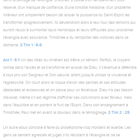
dans le partage de l'évangile. D'autres, à cause d'un tempérament plus
réservé, d'un manque de confiance, d'une timidité maladive, d'un problème
intérieur ont simplement besoin de laisser la puissance du Saint-Esprit les
transformer progressivement. Ils deviendront alors à leur tour des témoins qui
auront réussi à surmonter leurs handicaps et leurs difficultés pour proclamer
l'évangile avec assurance. Timothée a du remporter des victoires dans ce
2 Tim 1 : 6-8
domaine.
.
Act 1 : 8
Þ
Un des rôles du chrétien est d'être un témoin. Parfois, le croyant
tombe dans l'excès et se transforme en avocat de Dieu. Il s'évertue à défendre
à tout prix son Seigneur et Son oeuvre, allant jusqu'à utiliser la virulence et
l'agressivité. On court alors le risque d'avoir des paroles et ses attitudes
déplacées et excessives et on passe pour un fanatique. Dieu n'a pas besoin
d'avocat, même s'il est légitime d'afficher ses convictions avec ferveur, mais
dans l'équilibre et en portant le fruit de l'Esprit. Dans son enseignement à
2 Tim 2 : 25
Timothée, Paul met en avant la douceur dans le témoignage.
.
Un autre abus consiste à faire du prosélytisme trop mordant et acerbe. Les
gens se sentent agressés et jugés s'ils résistent à l'évangile et ne se