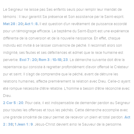
Le Seigneur ne laisse pas Ses enfants seuls pour remplir leur mandat de
témoins : Il leur garantit Sa présence et Son assistance par le Saint-esprit.
Mat 28 : 20
;
Act 1 : 8
.
Il est question d'un revêtement de puissance accordé
pour un témoignage efficace. Le baptême du Saint-Esprit est une expérience
différente de la conversion et de la nouvelle naissance. En effet, chaque
individu est invité à se laisser convaincre de péché. Il reconnaît alors son
indignité, ses fautes et ses défaillances et admet que la race humaine est
Eccl 7 : 20
;
Rom 3 : 10-18
;
23
pervertie.
. La démarche suivante doit être la
repentance qui consiste à regretter profondément d'avoir offensé le Créateur
pur et saint. Il s'agit de comprendre que le péché, avant de détruire les
relations humaines, affecte premièrement la relation avec Dieu. Celle-ci ayant
été rompue nécessite d'être rétablie. L'homme a besoin d'être réconcilié avec
Dieu.
2 Cor 5 : 20
. Pour cela, il est indispensable de demander pardon au Seigneur
pour toutes les offenses et tous les péchés. Cette démarche accomplie avec
Act
une grande sincérité de cœur permet de recevoir un plein et total pardon.
2 : 38
;
1 Jean 1 : 9
. Jésus-Christ devient ainsi le Sauveur de la personne.