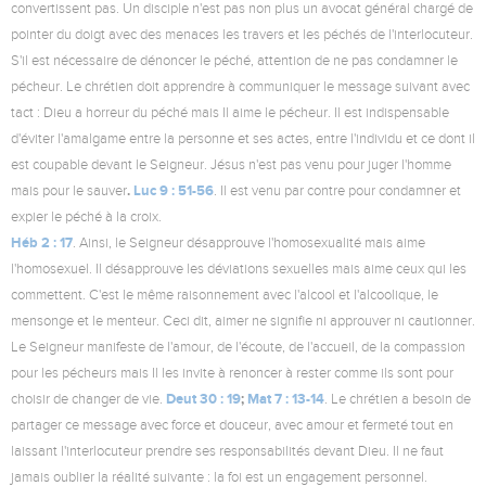
convertissent pas. Un disciple n'est pas non plus un avocat général chargé de
pointer du doigt avec des menaces les travers et les péchés de l'interlocuteur.
S'il est nécessaire de dénoncer le péché, attention de ne pas condamner le
pécheur. Le chrétien doit apprendre à communiquer le message suivant avec
tact : Dieu a horreur du péché mais Il aime le pécheur. Il est indispensable
d'éviter l'amalgame entre la personne et ses actes, entre l'individu et ce dont il
est coupable devant le Seigneur. Jésus n'est pas venu pour juger l'homme
.
Luc 9 : 51-56
mais pour le sauver
. Il est venu par contre pour condamner et
expier le péché à la croix.
Héb 2 : 17
. Ainsi, le Seigneur désapprouve l'homosexualité mais aime
l'homosexuel. Il désapprouve les déviations sexuelles mais aime ceux qui les
commettent. C'est le même raisonnement avec l'alcool et l'alcoolique, le
mensonge et le menteur. Ceci dit, aimer ne signifie ni approuver ni cautionner.
Le Seigneur manifeste de l'amour, de l'écoute, de l'accueil, de la compassion
pour les pécheurs mais Il les invite à renoncer à rester comme ils sont pour
Deut 30 : 19
;
Mat 7 : 13-14
choisir de changer de vie.
. Le chrétien a besoin de
partager ce message avec force et douceur, avec amour et fermeté tout en
laissant l'interlocuteur prendre ses responsabilités devant Dieu. Il ne faut
jamais oublier la réalité suivante : la foi est un engagement personnel.