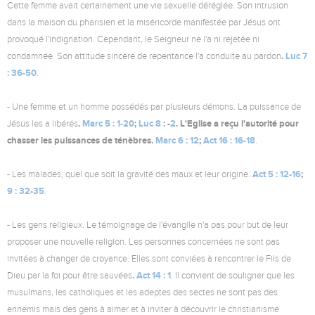
Cette femme avait certainement une vie sexuelle déréglée. Son intrusion
dans la maison du pharisien et la miséricorde manifestée par Jésus ont
provoqué l'indignation. Cependant, le Seigneur ne l'a ni rejetée ni
.
Luc 7
condamnée. Son attitude sincère de repentance l'a conduite au pardon
: 36-50
.
- Une femme et un homme possédés par plusieurs démons. La puissance de
.
Marc 5 : 1-20
;
Luc 8
: -
2
. L'Eglise a reçu l'autorité pour
Jésus les a libérés
chasser les puissances de ténèbres.
Marc 6 : 12
;
Act 16 : 16-18
.
Act 5 : 12-16
;
- Les malades, quel que soit la gravité des maux et leur origine.
9 : 32-35
.
- Les gens religieux. Le témoignage de l'évangile n'a pas pour but de leur
proposer une nouvelle religion. Les personnes concernées ne sont pas
invitées à changer de croyance. Elles sont conviées à rencontrer le Fils de
.
Act 14 : 1
Dieu par la foi pour être sauvées
. Il convient de souligner que les
musulmans, les catholiques et les adeptes des sectes ne sont pas des
ennemis mais des gens à aimer et à inviter à découvrir le christianisme