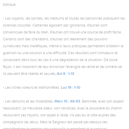
biblique.
- Les voyants, les spirites, les médiums et toutes les personnes pratiquant les
sciences occultes. Certaines agissent par ignorance, d'autres sont
convaincues de faire du bien, d'autres ont trouvé une source de profit facile.
Certains sont des charlatans, d'autres ont réellement des pouvoirs
surnaturels mais maléfiques, même si leurs pratiques permettent d'obtenir la
guérison ou une solution à une difficulté. Ces résultats sont trompeurs et
conduisent dans tous les cas à une dégradation de la situation. De toute
façon, il est important de leur annoncer l'évangile de vérité et de lumière car
.
Act 8 : 1-13
ils peuvent être libérés et sauvés
.
Luc 19 : 1-10
- Les riches voleurs et malhonnêtes.
.
.
Marc 10 : 46-53
- Les démunis et les misérables
. Bartimée, avec son aspect
repoussant, sa mauvaise odeur, son handicap, avec la poussière du chemin
recouvrant ses hayons, son appel à l'aide, n'a pas eu la côte auprès des
compagnons de Jésus. Mais le Seigneur est passé par-dessus ces