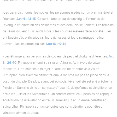
considérations humaines pour accueillir le mendiant et le secourir.
-Les gens distingués, les nobles, les personnes aisées sur un plan matériel et
Act 16 : 13-15
financier.
. Ca serait une erreur de privilégier l'annonce de
l'évangile en direction des déshérités et des démunis seulement. Les témoins
de Jésus doivent aussi avoir à cœur les couches élevées de la société. Elles
ont besoin d'être alertées car leurs richesses et leurs avantages ne leur
Luc 16 : 19-31
ouvrent pas les portes du ciel.
.
.
Act
- Les étrangers, les personnes de couleur de peau et d'origine différentes
8 : 26-40
. Philippe a amené au salut un Africain. Au travers de cette
rencontre, il n'a manifesté ni rejet, ni attitude de retenue vis à vis de
l'Ethiopien. Son exemple démontre que le racisme n'a pas sa place dans le
cœur du disciple. De plus, avant cet épisode, l'évangéliste est allé prêcher la
Parole en Samarie dans un contexte d'hostilité, de méfiance et d'indifférence
entre les Juifs et les Samaritains. Un contact entre les 2 peuples de l'époque
équivaudrait à une relation entre un Israélien juif et un Arabe palestinien
aujourd'hui. Philippe a surmonté toutes ces considérations pour être un
véritable témoin de Jésus.