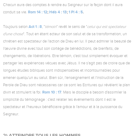
Chacun aura des comptes à rendre au Seigneur sur la façon dont il aura
Rom 14 : 12
;
Héb 4 : 13
;
1 Pi 4 : 5
.
conduit sa vie.
Act 1 : 8
Toujours selon
, "
témoin
" revêt le sens de "
celui qui est spectateur
d'une chose
". Tout en étant acteur de son salut et de sa transformation, un
chrétien est spectateur de l'action de Dieu en lui. Il peut admirer la beauté de
l'œuvre divine avec tout son cortège de bénédictions, de bienfaits, de
changements, de libérations. Etre témoin, c'est tout simplement évoquer et
partager les expériences vécues avec Jésus. Il ne s'agit pas de croire que de
longues études bibliques sont indispensables et incontournables pour
amener quelqu'un au salut. Bien sûr, l'enseignement et l'instruction de la
Parole de Dieu sont nécessaires car ce sont les Ecritures qui révèlent le plan
Rom 10 : 17
divin et stimulent la foi.
. Mais le disciple a besoin d'assimiler la
simplicité du témoignage : c'est relater les événements dont il est le
spectateur et l'heureux bénéficiaire grâce à l'amour et à la puissance du
Seigneur.
2) ATTEINDRE TOUS LES HOMMES.