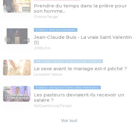
Prendre du temps dans la prière pour
03:01
son homme...
Christine Piauger
VIDÉO
ENSEIGNEMENT
Jean-Claude Buis - La vraie Saint Valentin
11:01
(1)
JCMBUIS.tv
MESSAGE TEXTE
LA QUESTION TABOUE
Le sexe avant le mariage est-il péché ?
La question taboue
VIDÉO
GOTQUESTIONS.ORG-FRANÇAIS
Les pasteurs devraient-ils recevoir un
03:57
salaire ?
GotQuestions.org-Français
Voir tout