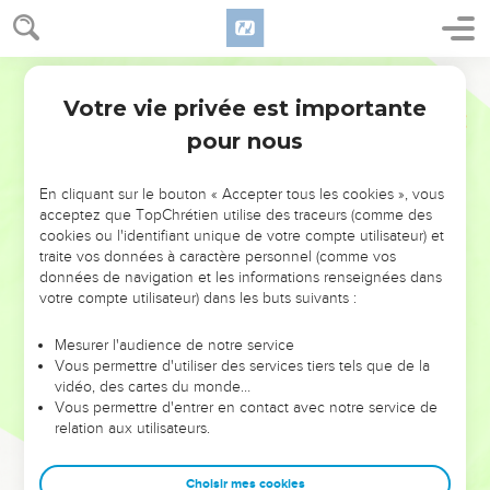
Votre vie privée est importante
pour nous
NE MANQUEZ PAS L’ÉVÉNEMENT
En cliquant sur le bouton « Accepter tous les cookies », vous
DE L’ANNÉE !
acceptez que TopChrétien utilise des traceurs (comme des
cookies ou l'identifiant unique de votre compte utilisateur) et
ET SI LEURS ERREURS POUVAIENT VOUS ÉVITER LES
traite vos données à caractère personnel (comme vos
VOTRES ?
données de navigation et les informations renseignées dans
votre compte utilisateur) dans les buts suivants :
On admire souvent les leaders pour leurs réussites, leur impact,
leur foi ou leur vision. Mais on voit moins les doutes, les erreurs
Mesurer l'audience de notre service
Vous permettre d'utiliser des services tiers tels que de la
et les saisons difficiles qu'ils ont traversés, alors même que ce
vidéo, des cartes du monde…
sont elles qui les ont façonnés.
Vous permettre d'entrer en contact avec notre service de
relation aux utilisateurs.
Dans cette conférence, leaders, entrepreneurs, et responsables
reviennent sur les erreurs marquantes de leur parcours et les
clés pour avancer avec plus de sagesse afin que leurs erreurs
Choisir mes cookies